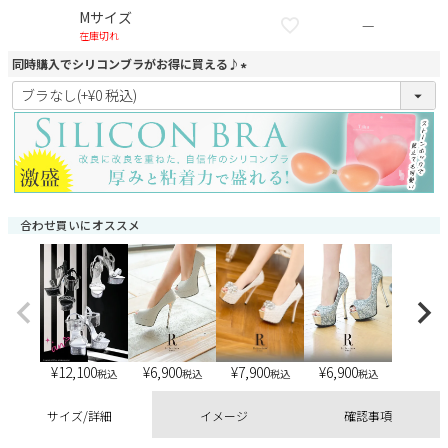
Mサイズ
—
在庫切れ
同時購入でシリコンブラがお得に買える♪
(
必
須
)
合わせ買いにオススメ
¥
12,100
¥
6,900
¥
6,900
¥
7,900
税込
税込
税込
税込
サイズ/詳細
イメージ
確認事項