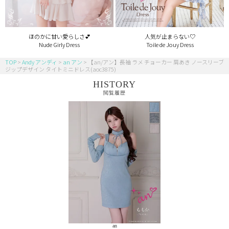
ほのかに甘い愛らしさ💕
人気が止まらない♡
Nude Girly Dress
Toile de Jouy Dress
TOP
Andy アンディ
an アン
【an/アン】長袖 ラメ チョーカー 肩あき ノースリーブ
ジップデザイン タイトミニドレス(aoc3875)
HISTORY
閲覧履歴
an