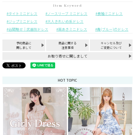
タイトミニドレス
ノースリーブ ミニドレス
長袖ミニドレス
ジップミニドレス
大人きれいめ系ドレス
谷間魅せ｜武器別ドレス
肩あきミニドレス
青(ブルー)のドレス
予約商品に
商品に関する
キャンセル及び
関しまして
注意事項
ご変更について
お取り寄せに関しまして
HOT TOPIC