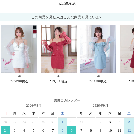
25,300
この商品を見た人はこんな商品も見ています
an
an
an
28,600
29,700
29,700
26
営業日カレンダー
2026年8月
2026年9月
日
月
火
水
木
金
土
日
月
火
水
木
金
土
26
27
28
29
30
31
1
30
31
1
2
3
4
5
2
3
4
5
6
7
8
6
7
8
9
10
11
12