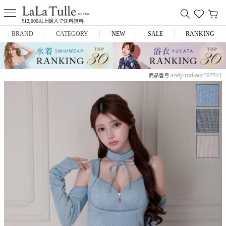
¥12,000以上購入で送料無料
BRAND
CATEGORY
NEW
SALE
RANKING
Anella
ミニドレス
andy-md-aoc3875z1
商品番号
L.A.import
膝丈ドレス
ROBE de FLEURS
ロングドレス
Glossy
キャバヒール
DEA.
スーツ
ANIER.
アウター
ANGEL R
バッグ