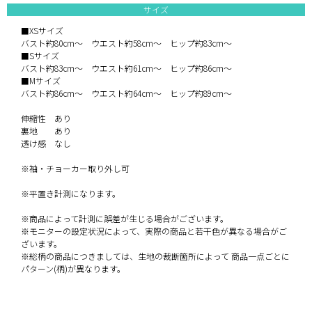
サイズ
■XSサイズ
バスト約80cm～ ウエスト約58cm～ ヒップ約83cm～
■Sサイズ
バスト約83cm～ ウエスト約61cm～ ヒップ約86cm～
■Mサイズ
バスト約86cm～ ウエスト約64cm～ ヒップ約89cm～
伸縮性 あり
裏地 あり
透け感 なし
※袖・チョーカー取り外し可
※平置き計測になります。
※商品によって計測に誤差が生じる場合がございます。
※モニターの設定状況によって、実際の商品と若干色が異なる場合がご
ざいます。
※総柄の商品につきましては、生地の裁断箇所によって 商品一点ごとに
パターン(柄)が異なります。