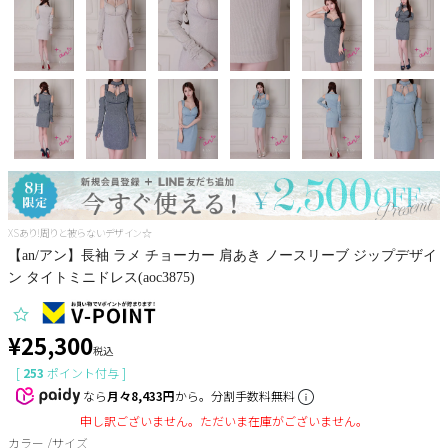
Pleaser
XSあり!周りと被らないデザイン☆
【an/アン】長袖 ラメ チョーカー 肩あき ノースリーブ ジップデザイ
ン タイトミニドレス(aoc3875)
¥
25,300
税込
[
253
ポイント付与 ]
なら
月々8,433円
から。分割手数料無料
申し訳ございません。ただいま在庫がございません。
カラー
サイズ