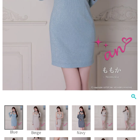
Veautt
ランジェリー
PURESS
コスプレ
Andy
水着
an
浴衣
GLAMOROUS
IRMA
JEAN MACLEAN
JENNNY
COMEX
Blue
Beige
Navy
Rechercher