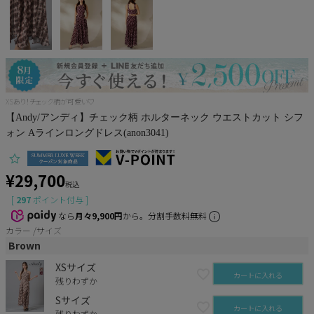
Pleaser
XSあり！チェック柄が可愛い♡
【Andy/アンディ】チェック柄 ホルターネック ウエストカット シフ
ォン Aラインロングドレス(anon3041)
¥
29,700
税込
[
297
ポイント付与 ]
なら
月々9,900円
から。分割手数料無料
カラー
サイズ
Brown
XSサイズ
カートに入れる
残りわずか
Sサイズ
カートに入れる
残りわずか