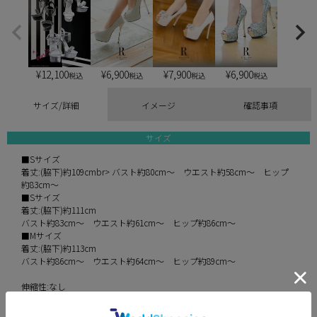
¥
12,100
¥
6,900
¥
6,900
¥
7,900
税込
税込
税込
税込
サイズ/詳細
イメージ
確認事項
サイズ
■Sサイズ
着丈:(脇下)約109cmbr> バスト約80cm～ ウエスト約58cm～ ヒップ
約83cm～
■Sサイズ
着丈:(脇下)約111cm
バスト約83cm～ ウエスト約61cm～ ヒップ約86cm～
■Mサイズ
着丈:(脇下)約113cm
バスト約86cm～ ウエスト約64cm～ ヒップ約89cm～
伸縮性:なし
裏地:あり
透け感:ややあり