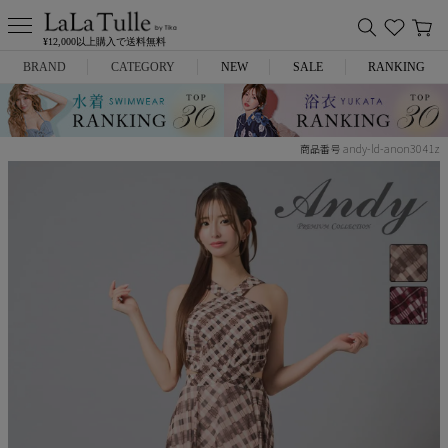
¥12,000以上購入で送料無料
BRAND
CATEGORY
NEW
SALE
RANKING
Anella
ミニドレス
andy-ld-anon3041z
商品番号
L.A.import
膝丈ドレス
ROBE de FLEURS
ロングドレス
Glossy
キャバヒール
DEA.
スーツ
ANIER.
アウター
ANGEL R
バッグ