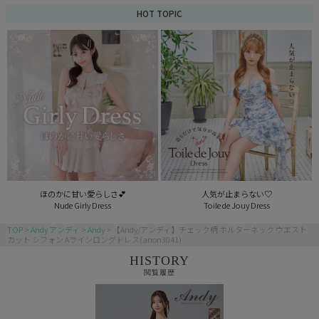
HOT TOPIC
ほのかに甘い愛らしさ💕
人気が止まらない♡
Nude Girly Dress
Toile de Jouy Dress
TOP
Andy アンディ
Andy
【Andy/アンディ】チェック柄 ホルターネック ウエスト
カット シフォン Aラインロングドレス(anon3041)
HISTORY
閲覧履歴