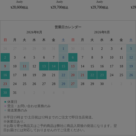
Andy
Andy
Andy
28,600
29,700
29,700
29
営業日カレンダー
2026年8月
2026年9月
日
月
火
水
木
金
土
日
月
火
水
木
金
土
26
27
28
29
30
31
1
30
31
1
2
3
4
5
2
3
4
5
6
7
8
6
7
8
9
10
11
12
9
10
11
12
13
14
15
13
14
15
16
17
18
19
16
17
18
19
20
21
22
20
21
22
23
24
25
26
23
24
25
26
27
28
29
27
28
29
30
1
2
3
30
31
1
2
3
4
5
■
休業日
■
受注・お問い合わせ業務のみ
■
発送業務のみ
※平日15時まで/土日祝は12時までのご注文で即日当店発送。
※休業日あり。
※お取り寄せ商品又はご予約商品は弊社に商品入荷後の発送になります。翌
日お届けには対応しておりませんのでご注意ください。