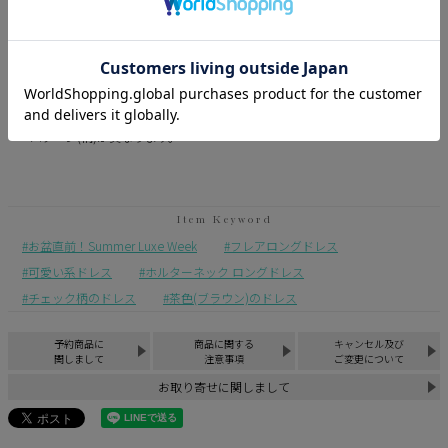
※平置き計測になります。
※商品によって計測に誤差が生じる場合がございます。
※モニターの設定状況によって、実際の商品と若干色が異なる場合がご
ざいます。
※総柄の商品につきましては、生地の裁断箇所によって 商品一点ごとに
パターン(柄)が異なります。
お盆直前！Summer Luxe Week
フレアロングドレス
可愛い系ドレス
ホルターネック ロングドレス
チェック柄のドレス
茶色(ブラウン)のドレス
予約商品に
商品に関する
キャンセル及び
関しまして
注意事項
ご変更について
お取り寄せに関しまして