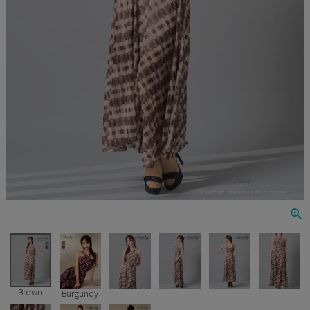
Veautt
ランジェリー
PURESS
コスプレ
Andy
水着
an
浴衣
GLAMOROUS
IRMA
JEAN MACLEAN
JENNNY
COMEX
Brown
Burgundy
Rechercher