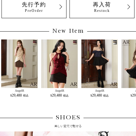
先行予約
再入荷
ANGEL R
バッグ
PreOrder
Restock
Veautt
ランジェリー
New Item
PURESS
コスプレ
Andy
水着
an
浴衣
GLAMOROUS
AngelR
AngelR
AngelR
29,480
29,480
29,480
29
IRMA
JEAN MACLEAN
SHOES
美しい足元で魅せる
JENNNY