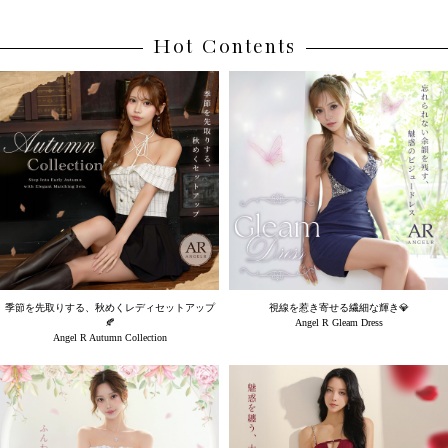
Hot Contents
季節を先取りする、秋めくレディセットアップ
視線を惹き寄せる繊細な輝き💎
🍂
Angel R Gleam Dress
Angel R Autumn Collection