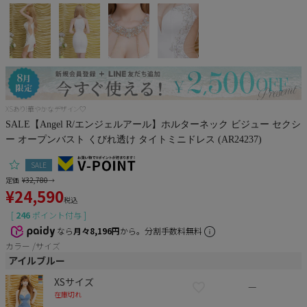
Pleaser
XSあり!華やかなデザイン♡
SALE【Angel R/エンジェルアール】ホルターネック ビジュー セクシ
ー オープンバスト くびれ透け タイトミニドレス (AR24237)
SALE
定価
¥
32,780
→
¥
24,590
税込
[
246
ポイント付与 ]
なら
月々8,196円
から。分割手数料無料
カラー
サイズ
アイルブルー
XSサイズ
—
在庫切れ