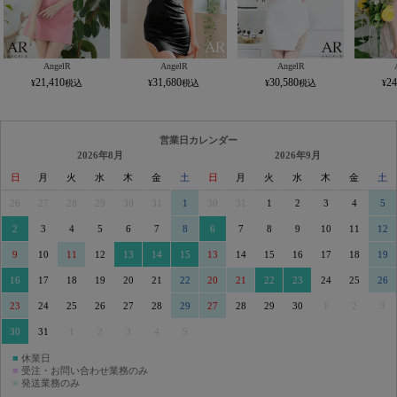
AngelR
AngelR
AngelR
21,410
31,680
30,580
24
営業日カレンダー
2026年8月
2026年9月
日
月
火
水
木
金
土
日
月
火
水
木
金
土
26
27
28
29
30
31
1
30
31
1
2
3
4
5
2
3
4
5
6
7
8
6
7
8
9
10
11
12
9
10
11
12
13
14
15
13
14
15
16
17
18
19
16
17
18
19
20
21
22
20
21
22
23
24
25
26
23
24
25
26
27
28
29
27
28
29
30
1
2
3
30
31
1
2
3
4
5
■
休業日
■
受注・お問い合わせ業務のみ
■
発送業務のみ