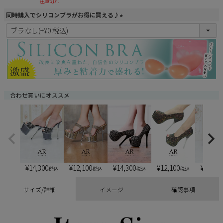
在庫切れ
同時購入でシリコンブラがお得に買える♪
(
必
須
)
合わせ買いにオススメ
¥
14,300
¥
12,100
¥
14,300
¥
12,100
¥
13,20
税込
税込
税込
税込
サイズ/詳細
イメージ
確認事項