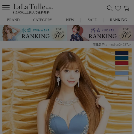
¥12,000以上購入で送料無料
BRAND
CATEGORY
NEW
SALE
RANKING
Anella
ミニドレス
ar-md-ar24237z4
商品番号
L.A.import
膝丈ドレス
ROBE de FLEURS
ロングドレス
Glossy
キャバヒール
DEA.
スーツ
ANIER.
アウター
ANGEL R
バッグ