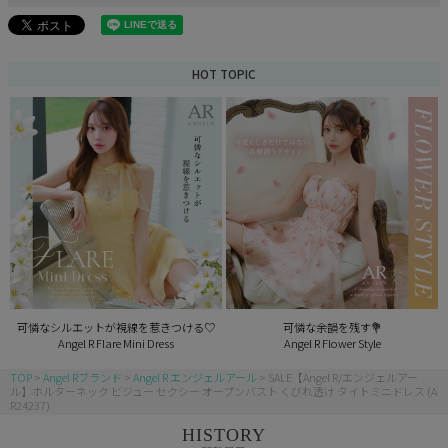
HOT TOPIC
可憐なシルエットが視線を惹きつける♡
可憐な余韻を残す💐
Angel R Flare Mini Dress
Angel R Flower Style
TOP
Angel Rブランド
Angel R エンジェルアール
SALE【Angel R/エンジェルアー
ル】ホルターネック ビジュー セクシー オープンバスト くびれ透け タイトミニドレス (A
R24237)
HISTORY