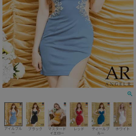
Veautt
ランジェリー
PURESS
コスプレ
Andy
水着
an
浴衣
GLAMOROUS
IRMA
JEAN MACLEAN
JENNNY
COMEX
アイルブル
ブラック
マスタード
レッド
ティールブ
ホワイト
ー
イエロー
ルー
Rechercher