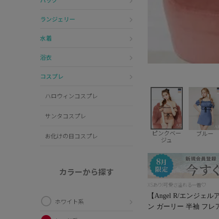
ランジェリー
水着
浴衣
コスプレ
ハロウィンコスプレ
サンタコスプレ
ピンクベー
ブルー
お化けの日コスプレ
ジュ
カラーから探す
XSあり!可愛さ溢れる一着♡
【Angel R/エンジ
ホワイト系
ン ガーリー 半袖 フレアミ