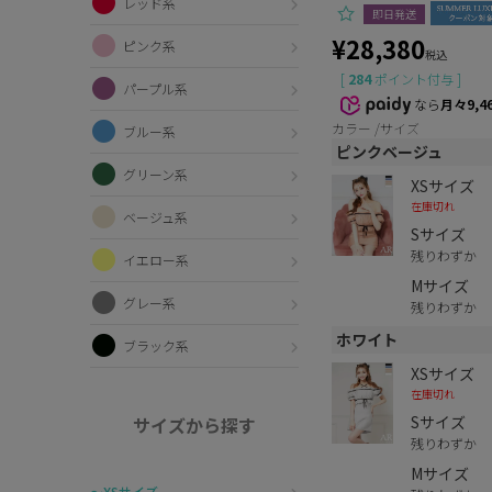
レッド系
即日発送
¥
28,380
ピンク系
税込
[
284
ポイント付与 ]
パープル系
なら
月々9,4
カラー
サイズ
ブルー系
ピンクベージュ
グリーン系
XSサイズ
在庫切れ
ベージュ系
Sサイズ
残りわずか
イエロー系
Mサイズ
グレー系
残りわずか
ホワイト
ブラック系
XSサイズ
在庫切れ
Sサイズ
サイズから探す
残りわずか
Mサイズ
〜XSサイズ