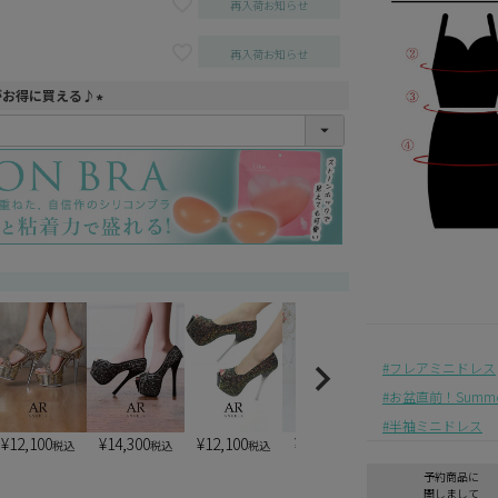
再入荷お知らせ
再入荷お知らせ
がお得に買える♪
(
必
須
)
フレアミニドレス
お盆直前！Summer 
半袖ミニドレス
¥
12,100
¥
14,300
¥
12,100
¥
13,200
¥
7,900
税込
税込
税込
税込
税込
予約商品に
関しまして