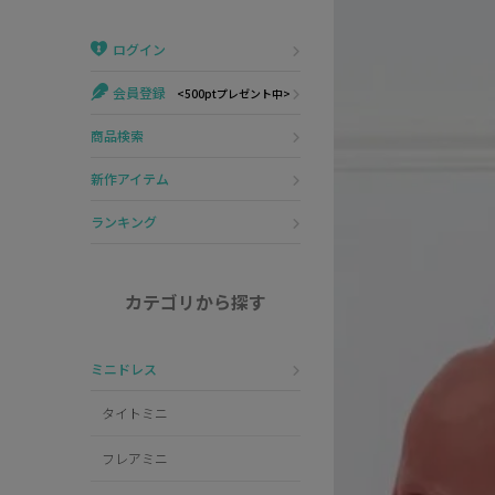
Veautt
ランジェリー
ログイン
PURESS
コスプレ
会員登録
<500ptプレゼント中>
Andy
水着
商品検索
an
浴衣
新作アイテム
GLAMOROUS
ランキング
IRMA
カテゴリから探す
JEAN MACLEAN
ミニドレス
JENNNY
タイトミニ
COMEX
フレアミニ
Rechercher