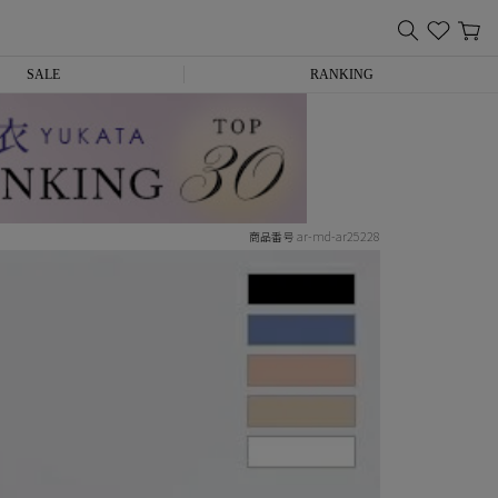
SALE
RANKING
ar-md-ar25228
商品番号