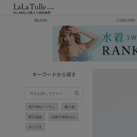
¥12,000以上購入で送料無料
BRAND
CATEGORY
Anella
ミニドレス
L.A.import
膝丈ドレス
ROBE de FLEURS
ロングドレス
キーワードから探す
Glossy
キャバヒール
DEA.
スーツ
先行予約アイテム
再入荷
ANIER.
アウター
即日発送
初夏の特別SALE
ANGEL R
バッグ
ゆいぴす