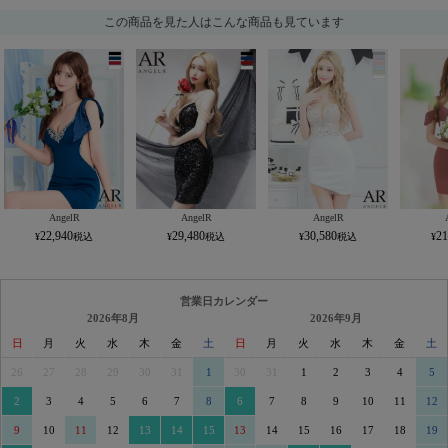
この商品を見た人はこんな商品も見ています
AngelR
AngelR
AngelR
22,940
29,480
30,580
21
営業日カレンダー
2026年8月
2026年9月
日
月
火
水
木
金
土
日
月
火
水
木
金
土
26
27
28
29
30
31
1
30
31
1
2
3
4
5
2
3
4
5
6
7
8
6
7
8
9
10
11
12
9
10
11
12
13
14
15
13
14
15
16
17
18
19