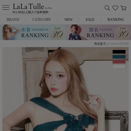
¥12,000以上購入で送料無料
BRAND
CATEGORY
NEW
SALE
RANKING
Anella
ミニドレス
ar-md-ar25838
商品番号
L.A.import
膝丈ドレス
ROBE de FLEURS
ロングドレス
Glossy
キャバヒール
DEA.
スーツ
ANIER.
アウター
ANGEL R
バッグ