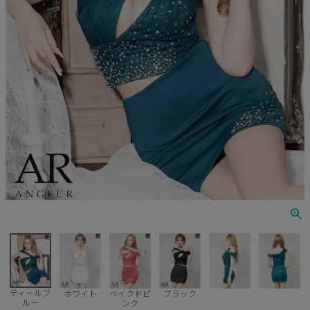
Veautt
ランジェリー
PURESS
コスプレ
Andy
水着
an
浴衣
GLAMOROUS
IRMA
JEAN MACLEAN
JENNNY
COMEX
ティールブ
ホワイト
ベイクドピ
ブラック
ルー
ンク
Rechercher