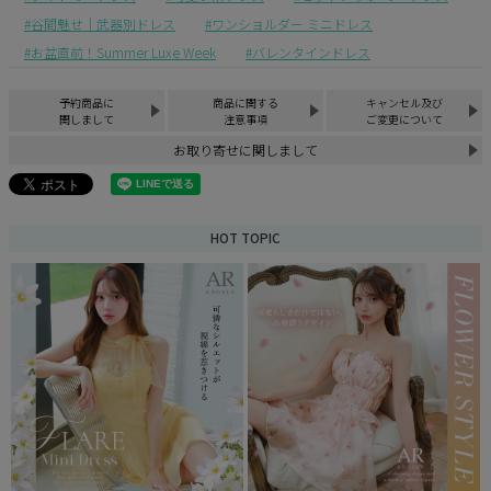
谷間魅せ｜武器別ドレス
ワンショルダー ミニドレス
お盆直前！Summer Luxe Week
バレンタインドレス
予約商品に
商品に関する
キャンセル及び
関しまして
注意事項
ご変更について
お取り寄せに関しまして
HOT TOPIC