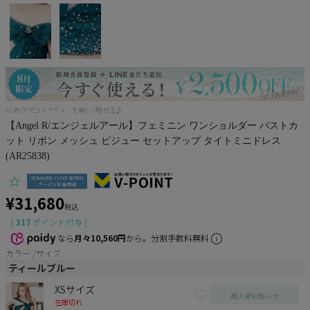
Pleaser
XSあり!デコルテラインを美しく魅せる♪
【Angel R/エンジェルアール】フェミニン ワンショルダー バストカ
ット リボン メッシュ ビジュー セットアップ タイトミニドレス
(AR25838)
¥
31,680
税込
[
317
ポイント付与 ]
なら
月々10,560円
から。分割手数料無料
カラー
サイズ
ティールブルー
XSサイズ
再入荷お知らせ
在庫切れ