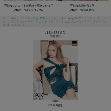
可憐なシルエットが視線を惹きつける♡
可憐な余韻を残す💐
Angel R Flare Mini Dress
Angel R Flower Style
TOP
Angel Rブランド
Angel R エンジェルアール
【Angel R/エンジェルアール】フェ
ミニン ワンショルダー バストカット リボン メッシュ ビジュー セットアップ タイトミ
ニドレス (AR25838)
HISTORY
閲覧履歴
AngelR
31,680