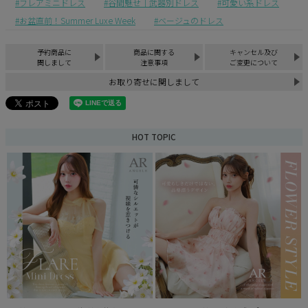
フレアミニドレス
谷間魅せ｜武器別ドレス
可愛い系ドレス
お盆直前！Summer Luxe Week
ベージュのドレス
予約商品に
商品に関する
キャンセル及び
関しまして
注意事項
ご変更について
お取り寄せに関しまして
HOT TOPIC