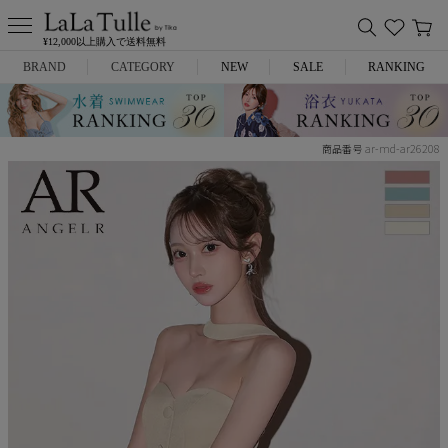
¥12,000以上購入で送料無料
BRAND
CATEGORY
NEW
SALE
RANKING
Anella
ミニドレス
ar-md-ar26208
商品番号
L.A.import
膝丈ドレス
ROBE de FLEURS
ロングドレス
Glossy
キャバヒール
DEA.
スーツ
ANIER.
アウター
ANGEL R
バッグ