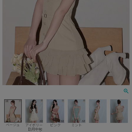
Veautt
ランジェリー
PURESS
コスプレ
Andy
水着
an
浴衣
GLAMOROUS
IRMA
JEAN MACLEAN
JENNNY
COMEX
ベージュ
アイボリー
ピンク
ミント
【8月中旬
Rechercher