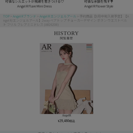
可憐なシルエットが視線を惹きつける♡
可憐な余韻を残す💐
Angel R Flare Mini Dress
Angel R Flower Style
TOP
Angel Rブランド
Angel R エンジェルアール
予約商品【8月中旬入荷予定】【A
ngel R/エンジェルアール】2way ベアトップ チョーカーデザイン ボタン ウエストベル
ト フリル フレアミニドレス (AR26208)
HISTORY
閲覧履歴
AngelR
29,480