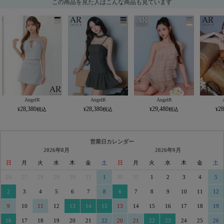
この商品を見た人はこんな商品も見ています
AngelR
AngelR
AngelR
28,380
28,380
29,480
28
営業日カレンダー
2026年8月
2026年9月
日
月
火
水
木
金
土
日
月
火
水
木
金
土
26
27
28
29
30
31
1
30
31
1
2
3
4
5
2
3
4
5
6
7
8
6
7
8
9
10
11
12
9
10
11
12
13
14
15
13
14
15
16
17
18
19
16
17
18
19
20
21
22
20
21
22
23
24
25
26