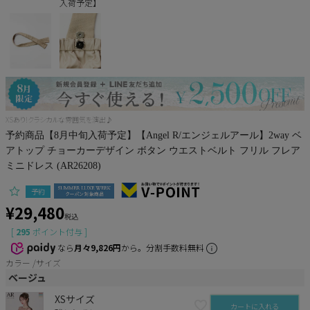
入荷予定】
Pleaser
XSあり!クラシカルな雰囲気を演出♪
予約商品【8月中旬入荷予定】【Angel R/エンジェルアール】2way ベ
アトップ チョーカーデザイン ボタン ウエストベルト フリル フレア
ミニドレス (AR26208)
予約
¥
29,480
税込
[
295
ポイント付与 ]
なら
月々9,826円
から。分割手数料無料
カラー
サイズ
ベージュ
XSサイズ
カートに入れる