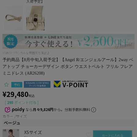
入荷予定】
Pleaser
XSあり!クラシカルな雰囲気を演出♪
予約商品【8月中旬入荷予定】【Angel R/エンジェルアール】2way ベ
アトップ チョーカーデザイン ボタン ウエストベルト フリル フレア
ミニドレス (AR26208)
予約
¥
29,480
税込
[
295
ポイント付与 ]
なら
月々9,826円
から。分割手数料無料
カラー
サイズ
ベージュ
XSサイズ
カートに入れる