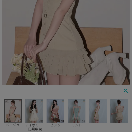
Veautt
ランジェリー
PURESS
コスプレ
Andy
水着
an
浴衣
GLAMOROUS
IRMA
JEAN MACLEAN
JENNNY
COMEX
ベージュ
アイボリー
ピンク
ミント
【8月中旬
Rechercher