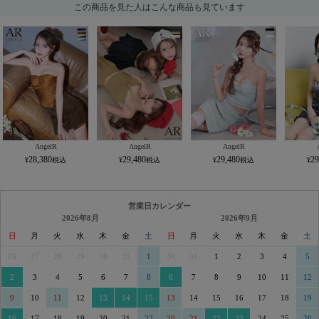
この商品を見た人はこんな商品も見ています
AngelR
AngelR
AngelR
28,380
29,480
29,480
29
営業日カレンダー
2026年8月
2026年9月
日
月
火
水
木
金
土
日
月
火
水
木
金
土
26
27
28
29
30
31
1
30
31
1
2
3
4
5
2
3
4
5
6
7
8
6
7
8
9
10
11
12
9
10
11
12
13
14
15
13
14
15
16
17
18
19
16
17
18
19
20
21
22
20
21
22
23
24
25
26