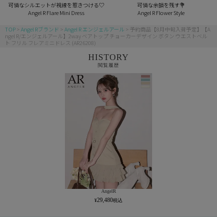
可憐なシルエットが視線を惹きつける♡
可憐な余韻を残す💐
Angel R Flare Mini Dress
Angel R Flower Style
TOP
Angel Rブランド
Angel R エンジェルアール
予約商品【8月中旬入荷予定】【A
ngel R/エンジェルアール】2way ベアトップ チョーカーデザイン ボタン ウエストベル
ト フリル フレアミニドレス (AR26208)
HISTORY
閲覧履歴
AngelR
29,480