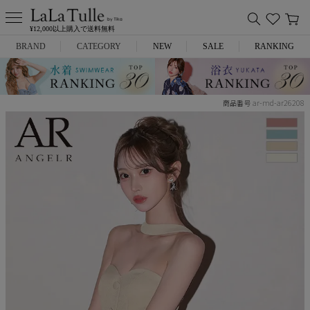
¥12,000以上購入で送料無料
BRAND
CATEGORY
NEW
SALE
RANKING
Anella
ミニドレス
ar-md-ar26208
商品番号
L.A.import
膝丈ドレス
ROBE de FLEURS
ロングドレス
Glossy
キャバヒール
DEA.
スーツ
ANIER.
アウター
ANGEL R
バッグ