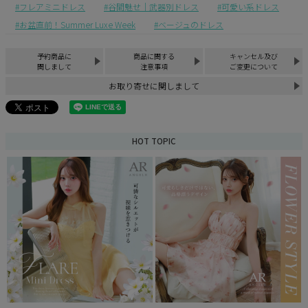
フレアミニドレス
谷間魅せ｜武器別ドレス
可愛い系ドレス
お盆直前！Summer Luxe Week
ベージュのドレス
予約商品に
商品に関する
キャンセル及び
関しまして
注意事項
ご変更について
お取り寄せに関しまして
HOT TOPIC