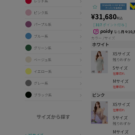
レッド系
ピンク系
¥
31,680
税込
パープル系
[
317
ポイント付与 ]
なら
月々10,
ブルー系
カラー
サイズ
ホワイト
グリーン系
XSサイズ
残りわずか
ベージュ系
Sサイズ
イエロー系
在庫切れ
Mサイズ
グレー系
在庫切れ
ピンク
ブラック系
XSサイズ
在庫切れ
サイズから探す
Sサイズ
残りわずか
Mサイズ
〜XSサイズ