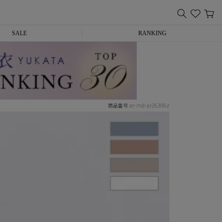
SALE
RANKING
ar-md-ar26306z
商品番号