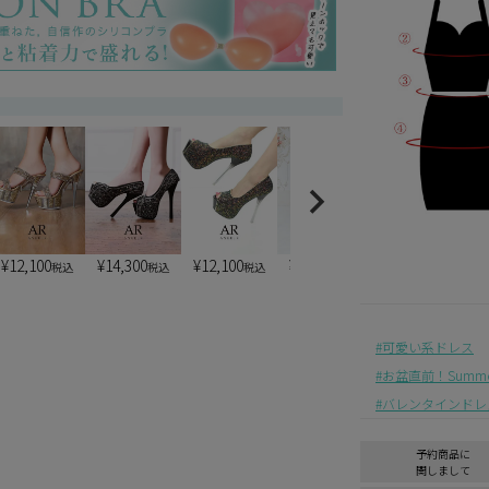
)
¥
12,100
¥
14,300
¥
12,100
¥
13,200
¥
7,900
税込
税込
税込
税込
税込
可愛い系ドレス
お盆直前！Summer 
バレンタインドレ
予約商品に
関しまして