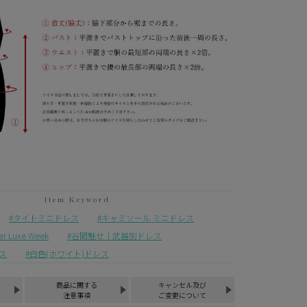
タイトミニドレス
キャミソール ミニドレス
Luxe Week
谷間魅せ｜武器別ドレス
ス
白色(ホワイト)ドレス
商品に関する
キャンセル及び
注意事項
ご変更について