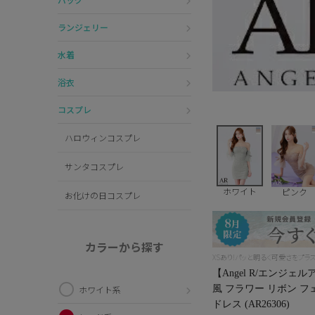
ランジェリー
水着
浴衣
コスプレ
ハロウィンコスプレ
サンタコスプレ
ホワイト
ピンク
お化けの日コスプレ
カラーから探す
XSあり!パッと明るく可愛さをプラ
【Angel R/エンジ
風 フラワー リボン 
ホワイト系
ドレス (AR26306)