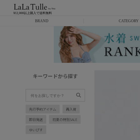
¥12,000以上購入で送料無料
BRAND
CATEGORY
Anella
ミニドレス
L.A.import
膝丈ドレス
ROBE de FLEURS
ロングドレス
キーワードから探す
Glossy
キャバヒール
DEA.
スーツ
先行予約アイテム
再入荷
ANIER.
アウター
即日発送
初夏の特別SALE
ANGEL R
バッグ
ゆいぴす