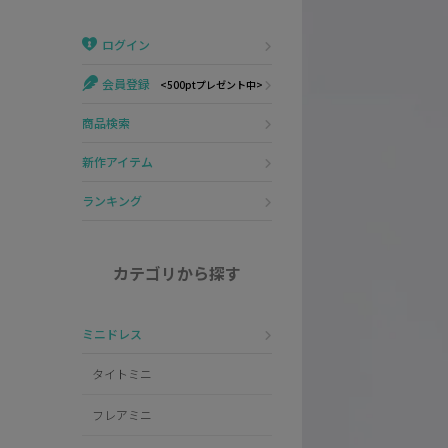
Veautt
ランジェリー
ログイン
PURESS
コスプレ
会員登録
<500ptプレゼント中>
Andy
水着
商品検索
an
浴衣
新作アイテム
GLAMOROUS
ランキング
IRMA
カテゴリから探す
JEAN MACLEAN
ミニドレス
JENNNY
タイトミニ
COMEX
フレアミニ
Rechercher