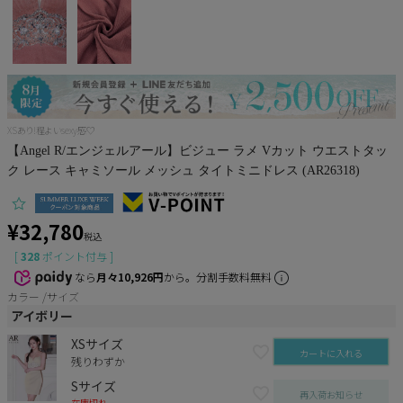
Pleaser
XSあり!程よいsexy感♡
【Angel R/エンジェルアール】ビジュー ラメ Vカット ウエストタッ
ク レース キャミソール メッシュ タイトミニドレス (AR26318)
¥
32,780
税込
[
328
ポイント付与 ]
なら
月々10,926円
から。分割手数料無料
カラー
サイズ
アイボリー
XSサイズ
カートに入れる
残りわずか
Sサイズ
再入荷お知らせ
在庫切れ