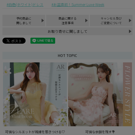
白色(ホワイト)ドレス
お盆直前！Summer Luxe Week
予約商品に
商品に関する
キャンセル及び
関しまして
注意事項
ご変更について
お取り寄せに関しまして
HOT TOPIC
可憐なシルエットが視線を惹きつける♡
可憐な余韻を残す💐