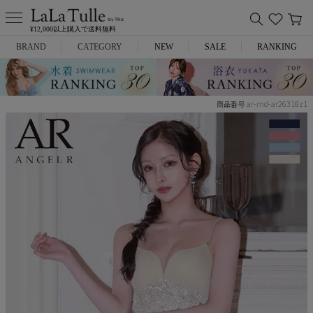
¥12,000以上購入で送料無料
BRAND
CATEGORY
NEW
SALE
RANKING
Anella
ミニドレス
ar-md-ar26318z1
商品番号
L.A.import
膝丈ドレス
ROBE de FLEURS
ロングドレス
Glossy
キャバヒール
DEA.
スーツ
ANIER.
アウター
ANGEL R
バッグ