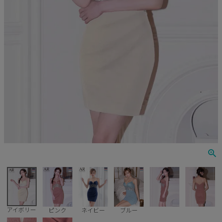
Veautt
ランジェリー
PURESS
コスプレ
Andy
水着
an
浴衣
GLAMOROUS
IRMA
JEAN MACLEAN
JENNNY
COMEX
アイボリー
ピンク
ネイビー
ブルー
Rechercher