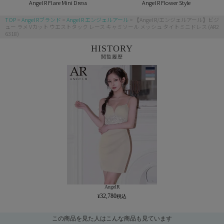
Angel R Flare Mini Dress
Angel R Flower Style
TOP
Angel Rブランド
Angel R エンジェルアール
【Angel R/エンジェルアール】ビジ
ュー ラメ Vカット ウエストタック レース キャミソール メッシュ タイトミニドレス (AR2
6318)
HISTORY
閲覧履歴
AngelR
32,780
この商品を見た人はこんな商品も見ています