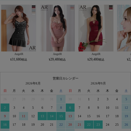
AngelR
AngelR
AngelR
31,680
29,480
29,480
2
営業日カレンダー
2026年8月
2026年9月
日
月
火
水
木
金
土
日
月
火
水
木
金
土
26
27
28
29
30
31
1
30
31
1
2
3
4
5
2
3
4
5
6
7
8
6
7
8
9
10
11
12
9
10
11
12
13
14
15
13
14
15
16
17
18
19
16
17
18
19
20
21
22
20
21
22
23
24
25
26