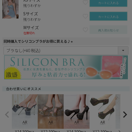
カートに入れる
残りわずか
Sサイズ
カートに入れる
残りわずか
Mサイズ
再入荷お知らせ
在庫切れ
同時購入でシリコンブラがお得に買える♪
(
必
須
)
合わせ買いにオススメ
¥
14,300
¥
12,100
¥
14,300
¥
12,100
¥
13,20