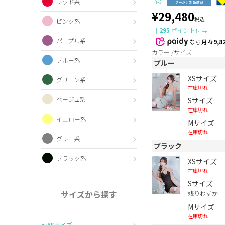
レッド系
¥
29,480
税込
ピンク系
[
295
ポイント付与 ]
パープル系
なら
月々9,8
カラー
サイズ
ブルー系
ブルー
XSサイズ
グリーン系
在庫切れ
ベージュ系
Sサイズ
在庫切れ
イエロー系
Mサイズ
在庫切れ
グレー系
ブラック
ブラック系
XSサイズ
在庫切れ
Sサイズ
サイズから探す
残りわずか
Mサイズ
在庫切れ
〜XSサイズ