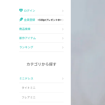
Veautt
ランジェリー
ログイン
PURESS
コスプレ
会員登録
<500ptプレゼント中>
Andy
水着
商品検索
an
浴衣
新作アイテム
GLAMOROUS
ランキング
IRMA
カテゴリから探す
JEAN MACLEAN
ミニドレス
JENNNY
タイトミニ
COMEX
フレアミニ
Rechercher