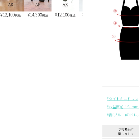
¥
12,100
¥
14,300
¥
12,100
¥
13,200
¥
7,900
税込
税込
税込
税込
税込
タイトミニドレス
お盆直前！Summer 
青(ブルー)のドレ
予約商品に
関しまして