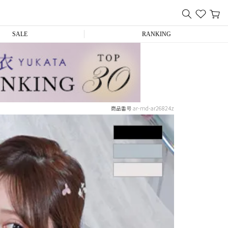
SALE
RANKING
ar-md-ar26824z
商品番号