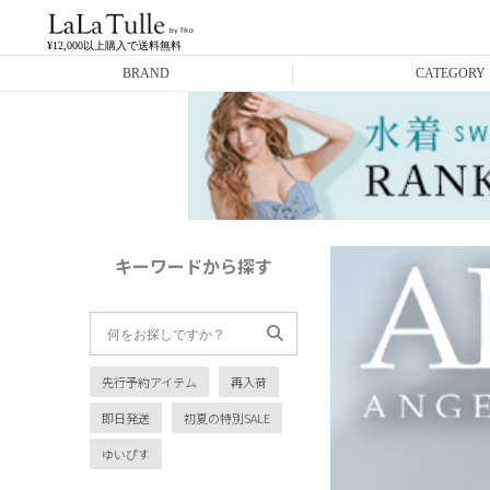
¥12,000以上購入で送料無料
BRAND
CATEGORY
Anella
ミニドレス
L.A.import
膝丈ドレス
ROBE de FLEURS
ロングドレス
キーワードから探す
Glossy
キャバヒール
DEA.
スーツ
先行予約アイテム
再入荷
ANIER.
アウター
即日発送
初夏の特別SALE
ANGEL R
バッグ
ゆいぴす