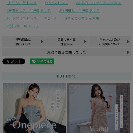
セクシー系ドレス
ひざ丈ドレス
ホルターネック ミニドレス
美脚ドレス｜武器別ドレス
谷間魅せ｜武器別ドレス
ジップミニドレス
セール
ゆんころちゃん着用
青(ブルー)のドレス
予約商品に
商品に関する
キャンセル及び
関しまして
注意事項
ご変更について
お取り寄せに関しまして
HOT TOPIC