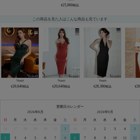
25,060
この商品を見た人はこんな商品も見ています
Veautt
Veautt
Veautt
20,640
20,640
28,380
20
営業日カレンダー
2026年8月
2026年9月
日
月
火
水
木
金
土
日
月
火
水
木
金
土
26
27
28
29
30
31
1
30
31
1
2
3
4
5
2
3
4
5
6
7
8
6
7
8
9
10
11
12