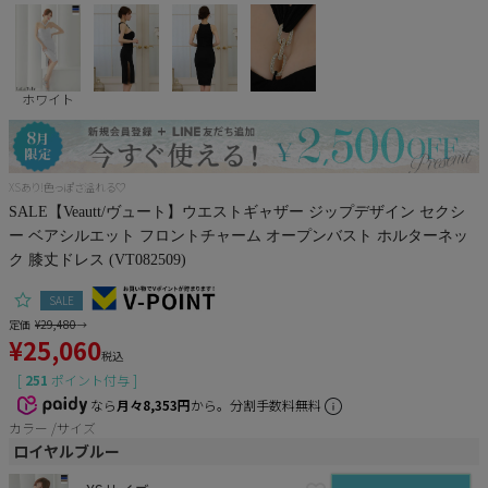
Pleaser
ホワイト
XSあり!色っぽさ溢れる♡
SALE【Veautt/ヴュート】ウエストギャザー ジップデザイン セクシ
ー ベアシルエット フロントチャーム オープンバスト ホルターネッ
ク 膝丈ドレス (VT082509)
SALE
定価
¥
29,480
→
¥
25,060
税込
[
251
ポイント付与 ]
なら
月々8,353円
から。分割手数料無料
カラー
サイズ
ロイヤルブルー