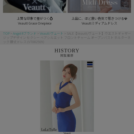
上質な印象で差がつく💍
上品に、ほど良い色気で惹きつける💎
Veautt Grace Onepiece
Veauttミディアムドレス
TOP
Angel Rブランド
Veautt ヴュート
SALE【Veautt/ヴュート】ウエストギャザー
ジップデザイン セクシー ベアシルエット フロントチャーム オープンバスト ホルターネ
ック 膝丈ドレス (VT082509)
HISTORY
閲覧履歴
Veautt