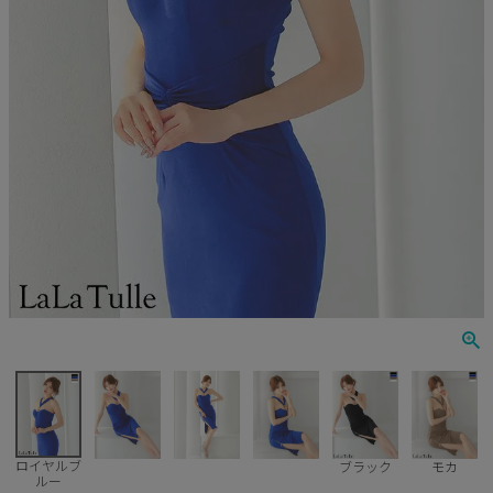
Veautt
ランジェリー
PURESS
コスプレ
Andy
水着
an
浴衣
GLAMOROUS
IRMA
JEAN MACLEAN
JENNNY
COMEX
ロイヤルブ
ブラック
モカ
ルー
Rechercher