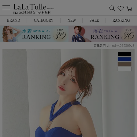
¥12,000以上購入で送料無料
BRAND
CATEGORY
NEW
SALE
RANKING
Anella
ミニドレス
vt-md-vt082509z3
商品番号
L.A.import
膝丈ドレス
ROBE de FLEURS
ロングドレス
Glossy
キャバヒール
DEA.
スーツ
ANIER.
アウター
ANGEL R
バッグ