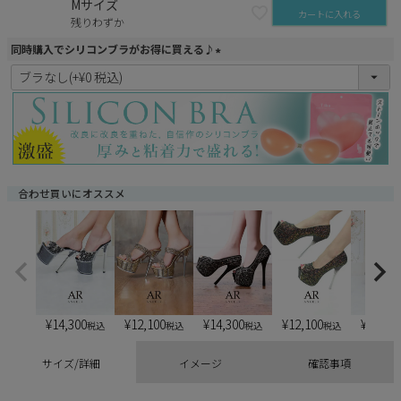
Mサイズ
カートに入れる
残りわずか
同時購入でシリコンブラがお得に買える♪
(
必
須
)
合わせ買いにオススメ
¥
14,300
¥
12,100
¥
14,300
¥
12,100
¥
13,20
税込
税込
税込
税込
サイズ/詳細
イメージ
確認事項