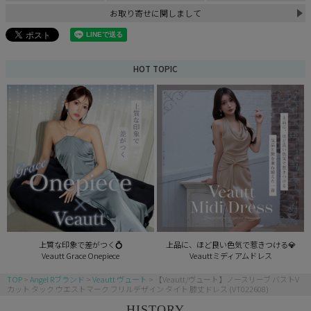
お取り寄せに関しまして
HOT TOPIC
上質な印象で差がつく💍
上品に、ほど良い色気で惹きつける💎
Veautt Grace Onepiece
Veauttミディアムドレス
TOP
Angel Rブランド
Veautt ヴュート
【Veautt/ヴュート】ノースリーブ バストV
カット タック ウエストマーク フリルデザイン タイト 膝丈ドレス (VT022608)
HISTORY