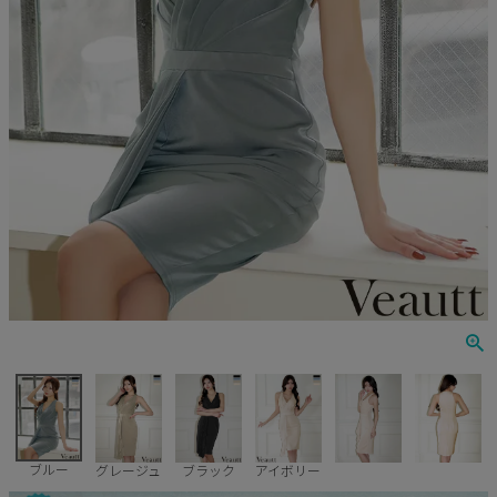
Veautt
ランジェリー
PURESS
コスプレ
Andy
水着
an
浴衣
GLAMOROUS
IRMA
JEAN MACLEAN
JENNNY
COMEX
ブルー
グレージュ
ブラック
アイボリー
Rechercher