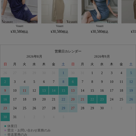
Veautt
Veautt
Veautt
30,580
30,580
30,580
31
営業日カレンダー
2026年8月
2026年9月
日
月
火
水
木
金
土
日
月
火
水
木
金
土
26
27
28
29
30
31
1
30
31
1
2
3
4
5
2
3
4
5
6
7
8
6
7
8
9
10
11
12
9
10
11
12
13
14
15
13
14
15
16
17
18
19
16
17
18
19
20
21
22
20
21
22
23
24
25
26
23
24
25
26
27
28
29
27
28
29
30
1
2
3
30
31
1
2
3
4
5
■
休業日
■
受注・お問い合わせ業務のみ
■
発送業務のみ