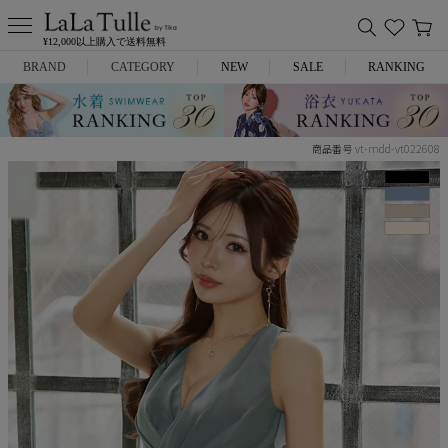
¥12,000以上購入で送料無料
BRAND
CATEGORY
NEW
SALE
RANKING
Anella
ミニドレス
vt-mdd-vt022608
商品番号
L.A.import
膝丈ドレス
ROBE de FLEURS
ロングドレス
Glossy
キャバヒール
DEA.
スーツ
ANIER.
アウター
ANGEL R
バッグ