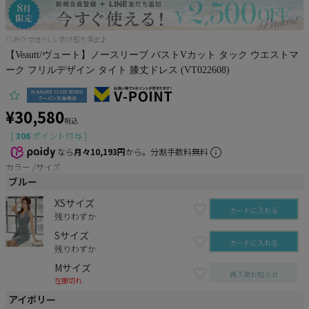
Pleaser
XSあり!女性らしい抜け感を演出♪
【Veautt/ヴュート】ノースリーブ バストVカット タック ウエストマ
ーク フリルデザイン タイト 膝丈ドレス (VT022608)
¥
30,580
税込
[
306
ポイント付与 ]
なら
月々10,193円
から。分割手数料無料
カラー
サイズ
ブルー
XSサイズ
カートに入れる
残りわずか
Sサイズ
カートに入れる
残りわずか
Mサイズ
再入荷お知らせ
在庫切れ
アイボリー