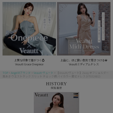
上質な印象で差がつく💍
上品に、ほど良い色気で惹きつける💎
Veautt Grace Onepiece
Veauttミディアムドレス
TOP
Angel Rブランド
Veautt ヴュート
【Veautt/ヴュート】2way オフショルダー
肩あき ウエストタック スリット チェック柄 バイカラー 膝丈ドレス (VT032602)
HISTORY
閲覧履歴