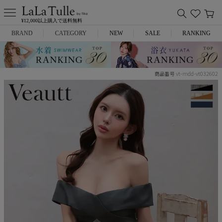
¥12,000以上購入で送料無料
BRAND
CATEGORY
NEW
SALE
RANKING
Anella
ミニドレス
vt-mdd-vt032602
商品番号
L.A.import
膝丈ドレス
ROBE de FLEURS
ロングドレス
Glossy
キャバヒール
DEA.
スーツ
ANIER.
アウター
ANGEL R
バッグ