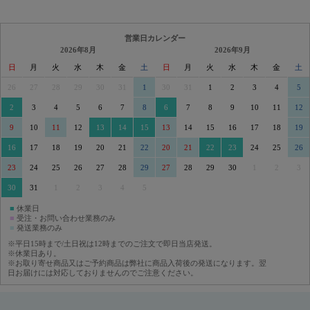
営業日カレンダー
2026年8月
2026年9月
日
月
火
水
木
金
土
日
月
火
水
木
金
土
26
27
28
29
30
31
1
30
31
1
2
3
4
5
2
3
4
5
6
7
8
6
7
8
9
10
11
12
9
10
11
12
13
14
15
13
14
15
16
17
18
19
16
17
18
19
20
21
22
20
21
22
23
24
25
26
23
24
25
26
27
28
29
27
28
29
30
1
2
3
30
31
1
2
3
4
5
■
休業日
■
受注・お問い合わせ業務のみ
■
発送業務のみ
※平日15時まで/土日祝は12時までのご注文で即日当店発送。
※休業日あり。
※お取り寄せ商品又はご予約商品は弊社に商品入荷後の発送になります。翌
日お届けには対応しておりませんのでご注意ください。