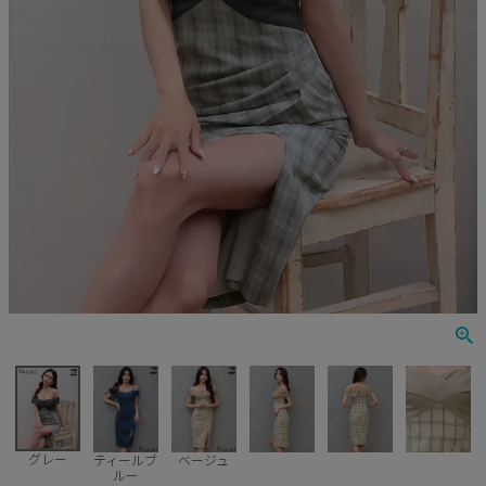
Veautt
ランジェリー
PURESS
コスプレ
Andy
水着
an
浴衣
GLAMOROUS
IRMA
JEAN MACLEAN
JENNNY
COMEX
グレー
ティールブ
ベージュ
ルー
Rechercher