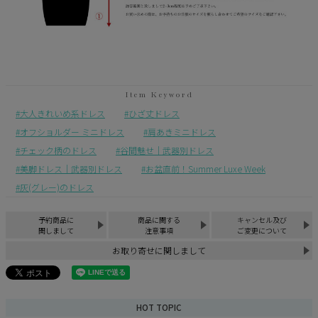
大人きれいめ系ドレス
ひざ丈ドレス
オフショルダー ミニドレス
肩あきミニドレス
チェック柄のドレス
谷間魅せ｜武器別ドレス
美脚ドレス｜武器別ドレス
お盆直前！Summer Luxe Week
灰(グレー)のドレス
予約商品に
商品に関する
キャンセル及び
関しまして
注意事項
ご変更について
お取り寄せに関しまして
HOT TOPIC