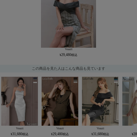
Veautt
29,480
この商品を見た人はこんな商品も見ています
Veautt
Veautt
Veautt
31,680
29,480
31,680
28