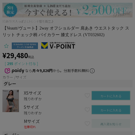
Pleaser
XSあり!大人っぽさとトレンド感を両立♪
【Veautt/ヴュート】2way オフショルダー 肩あき ウエストタック ス
リット チェック柄 バイカラー 膝丈ドレス (VT032602)
¥
29,480
税込
[
295
ポイント付与 ]
なら
月々9,826円
から。分割手数料無料
カラー
サイズ
グレー
XSサイズ
カートに入れる
残りわずか
Sサイズ
カートに入れる
残りわずか
Mサイズ
再入荷お知らせ
在庫切れ
ベージュ