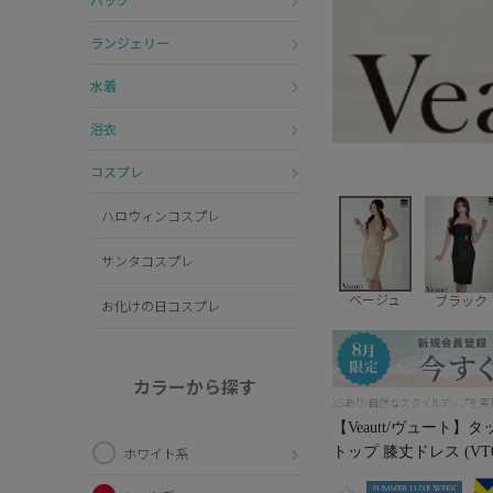
ランジェリー
水着
浴衣
コスプレ
ハロウィンコスプレ
サンタコスプレ
ベージュ
ブラック
お化けの日コスプレ
カラーから探す
XSあり!自然なスタイルアップを実
【Veautt/ヴュート
トップ 膝丈ドレス (VT03
ホワイト系