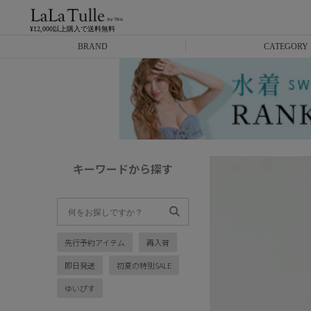
¥12,000以上購入で送料無料
BRAND
CATEGORY
Anella
ミニドレス
L.A.import
膝丈ドレス
ROBE de FLEURS
ロングドレス
キーワードから探す
Glossy
キャバヒール
DEA.
スーツ
先行予約アイテム
再入荷
ANIER.
アウター
即日発送
初夏の特別SALE
ANGEL R
バッグ
ゆいぴす