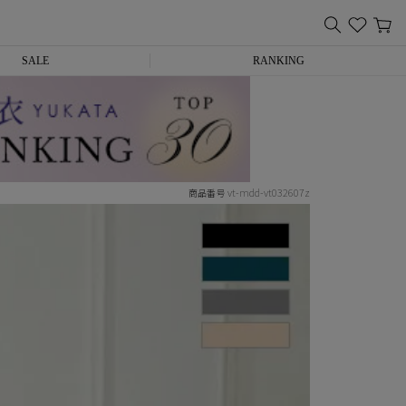
SALE
RANKING
vt-mdd-vt032607z
商品番号