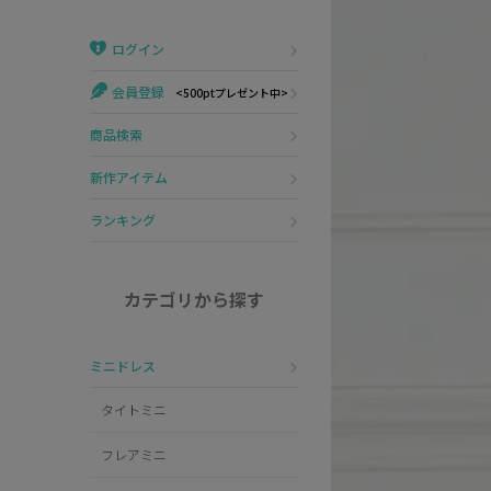
Veautt
ランジェリー
ログイン
PURESS
コスプレ
会員登録
<500ptプレゼント中>
Andy
水着
商品検索
an
浴衣
新作アイテム
GLAMOROUS
ランキング
IRMA
カテゴリから探す
JEAN MACLEAN
ミニドレス
JENNNY
タイトミニ
COMEX
フレアミニ
Rechercher