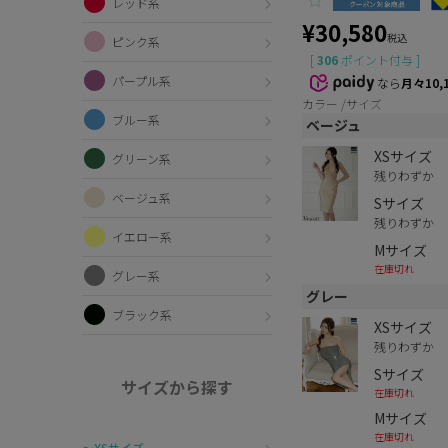
レッド系
¥
30,580
税込
ピンク系
[
306
ポイント付与 ]
パープル系
なら
月々10,
カラー
サイズ
ブルー系
ベージュ
XSサイズ
グリーン系
残りわずか
ベージュ系
Sサイズ
残りわずか
イエロー系
Mサイズ
在庫切れ
グレー系
グレー
ブラック系
XSサイズ
残りわずか
Sサイズ
サイズから探す
在庫切れ
Mサイズ
在庫切れ
〜XSサイズ