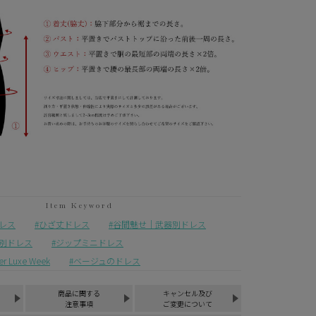
レス
ひざ丈ドレス
谷間魅せ｜武器別ドレス
別ドレス
ジップミニドレス
Luxe Week
ベージュのドレス
商品に関する
キャンセル及び
注意事項
ご変更について