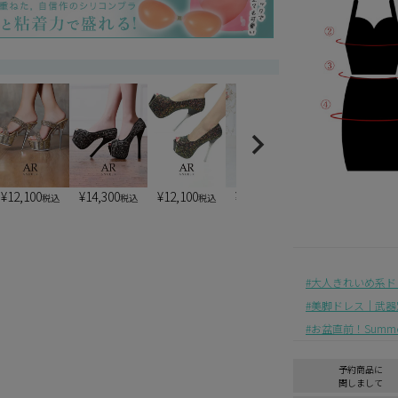
¥
12,100
¥
14,300
¥
12,100
¥
13,200
¥
7,900
税込
税込
税込
税込
税込
大人きれいめ系ド
美脚ドレス｜武器
お盆直前！Summer 
予約商品に
関しまして