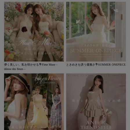
儚く美しい、私を咲かせる💐Fleur Muse –
ときめきを誘う優雅さ💐SUMMER ONEPIECE
déesse des fleurs –