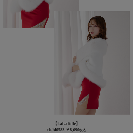
【LaLaTulle】
tk-bl0583 ￥8,690
税込