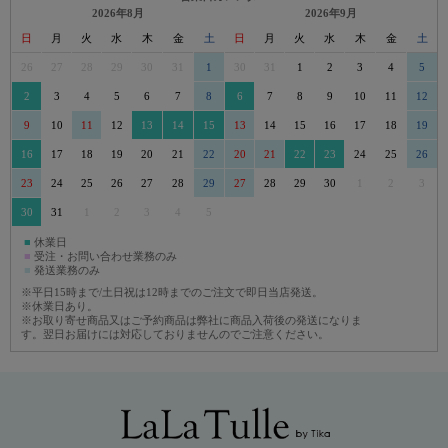
2026年8月
2026年9月
日
月
火
水
木
金
土
日
月
火
水
木
金
土
26
27
28
29
30
31
1
30
31
1
2
3
4
5
2
3
4
5
6
7
8
6
7
8
9
10
11
12
9
10
11
12
13
14
15
13
14
15
16
17
18
19
16
17
18
19
20
21
22
20
21
22
23
24
25
26
23
24
25
26
27
28
29
27
28
29
30
1
2
3
30
31
1
2
3
4
5
■
休業日
■
受注・お問い合わせ業務のみ
■
発送業務のみ
※平日15時まで/土日祝は12時までのご注文で即日当店発送。
※休業日あり。
※お取り寄せ商品又はご予約商品は弊社に商品入荷後の発送になりま
す。翌日お届けには対応しておりませんのでご注意ください。