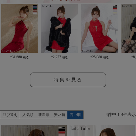
31,680
2,277
25,080
8
特集を見る
4
件中
1
-
4
件表示
並び替え
人気順
新着順
安い順
高い順