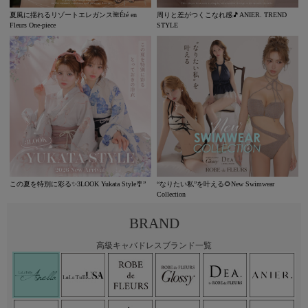
夏風に揺れるリゾートエレガンス🌺Été en
周りと差がつくこなれ感🎵ANIER. TREND
Fleurs One-piece
STYLE
この夏を特別に彩る✨3LOOK Yukata Style🎐”
“なりたい私”を叶える🌻New Swimwear
Collection
BRAND
高級キャバドレスブランド一覧