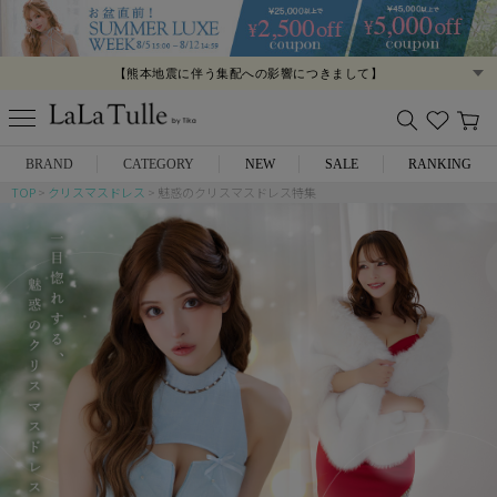
【熊本地震に伴う集配への影響につきまして】
【夏季休業につきまして】
BRAND
CATEGORY
NEW
SALE
RANKING
TOP
クリスマスドレス
魅惑のクリスマスドレス特集
Anella
ミニドレス
L.A.import
膝丈ドレス
ROBE de FLEURS
ロングドレス
Glossy
キャバヒール
DEA.
スーツ
ANIER.
アウター