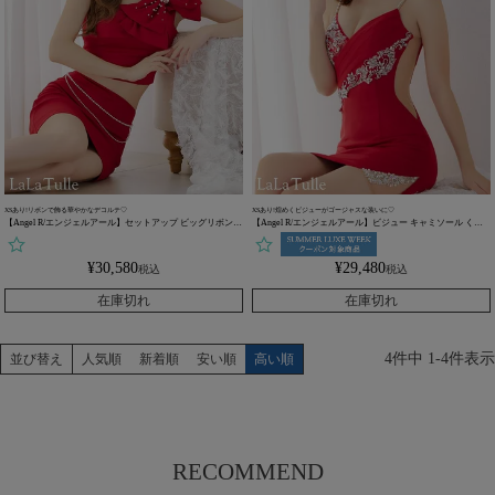
XSあり!リボンで飾る華やかなデコルテ♡
XSあり!煌めくビジューがゴージャスな装いに♡
【Angel R/エンジェルアール】セットアップ ビッグリボン
【Angel R/エンジェルアール】ビジュー キャミソール くび
ワンショルダー ガーリー パール チェーン タイトミニドレス
れ透け バスト アシンメトリー タック ワンカラー タイトミ
(AR24833)
ニドレス (AR22824)
¥
30,580
¥
29,480
税込
税込
在庫切れ
在庫切れ
4
件中
1
-
4
件表示
並び替え
人気順
新着順
安い順
高い順
RECOMMEND