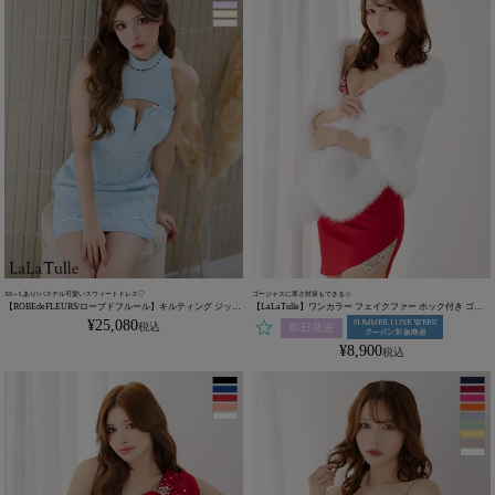
XS～Lあり!パステル可愛いスウィートドレス♡
ゴージャスに寒さ対策もできる☆
【ROBEdeFLEURS/ローブドフルール】キルティング ジップ
【LaLaTulle】ワンカラー フェイクファー ホック付き ゴー
デザイン バストカット ミニリボン ノースリーブ タイトミニ
ジャス 大判 ショール
¥
25,080
税込
即日発送
ドレス (fm3531)
¥
8,900
税込