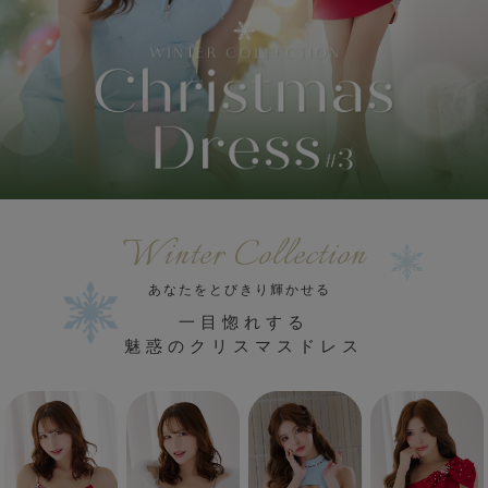
ANGEL R
バッグ
Veautt
ランジェリー
PURESS
コスプレ
Andy
水着
Winter Collection
an
浴衣
あなたをとびきり輝かせる
GLAMOROUS
一目惚れする
魅惑のクリスマスドレス
IRMA
JEAN MACLEAN
JENNNY