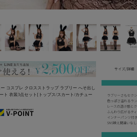
サイズ/詳細
ニー コスプレ クロスストラップ ラブリー へそ出し
ート 衣装3点セット[トップス/スカート/カチュー
ラブリーさもセク
色っぽさ溢れるラ
レースの透け感と
ふんわり広がるテ
インナーパンツ付
SNS映え間違いな