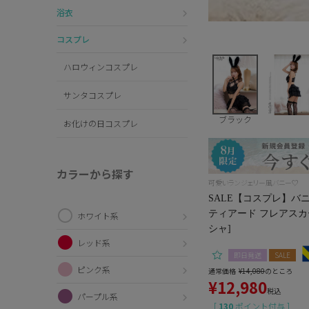
浴衣
コスプレ
ハロウィンコスプレ
サンタコスプレ
ブラック
お化けの日コスプレ
カラーから探す
可愛いランジェリー風バニー♡
SALE【コスプレ】バ
ティアード フレアスカ
ホワイト系
シャ]
レッド系
即日発送
SALE
ピンク系
通常価格
¥
14,080
のところ
¥
12,980
税込
パープル系
[
130
ポイント付与 ]