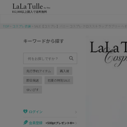
¥12,000以上購入で送料無料
TOP
コスプレ衣装
SALE【コスプレ】バニー コスプレ クロスストラップ ラブリー へ
バニー
キーワードから探す
猫
アニマル
先行予約アイテム
再入荷
ポリス
即日発送
初夏の特別SALE
チャイナ
ゆいぴす
メイド
ログイン
制服
会員登録
<500ptプレゼント中>