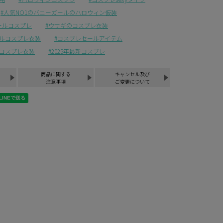
人気NO1のバニーガールのハロウィン仮装
ールコスプレ
ウサギのコスプレ衣装
ルコスプレ衣装
コスプレセールアイテム
コスプレ衣装
2025年最新コスプレ
商品に関する
キャンセル及び
注意事項
ご変更について