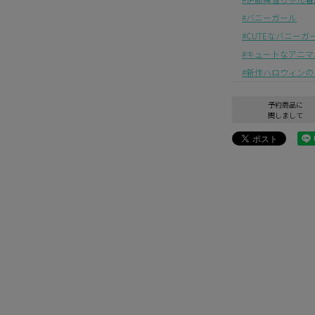
バニーガール
CUTEなバニーガ
キュートなアニマ
新作ハロウィンの
予約商品に
関しまして