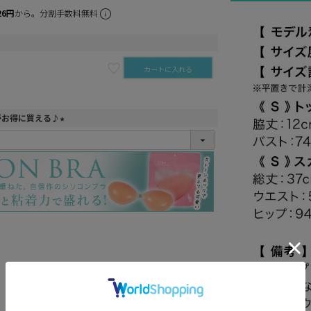
26円
から。分割手数料無料
カートに入れる
がお得に買える♪
(
必
須
)