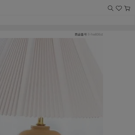
ll-hw806st
商品番号