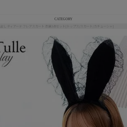
CATEGORY
そ出し ティアード フレアスカート 衣装3点セット[トップス/スカート/カチューシャ]