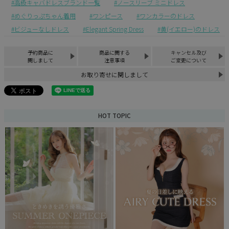
高級キャバドレスブランド一覧
ノースリーブ ミニドレス
めぐりっぷちゃん着用
ワンピース
ワンカラーのドレス
ビジューなしドレス
Elegant Spring Dress
黄(イエロー)のドレス
予約商品に
商品に関する
キャンセル及び
関しまして
注意事項
ご変更について
お取り寄せに関しまして
HOT TOPIC