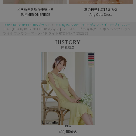
ときめきを誘う優雅さ💐
夏の日差しに映える🌻
SUMMER ONEPIECE
Airy Cute Dress
TOP
ROBE de FLEURSブランド
DEA. by ROBEdeFLEURS ディア バイ ローブドフルー
ル
【DEA.by ROBE de FLEURS/ディア】ノースリーブ ショルダーリボン シンプル ラメ
ツイル ワンカラー マーメイド タイト 膝丈ドレス(DE2839)
HISTORY
閲覧履歴
DEA
29,480