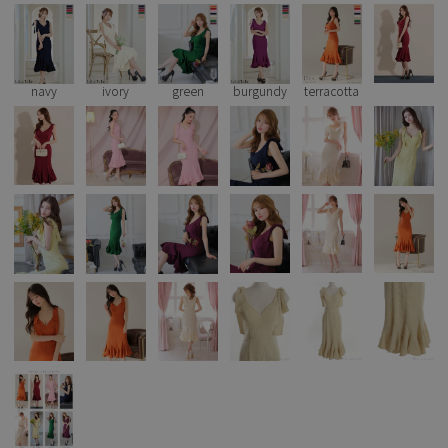
Pleaser
navy
ivory
green
burgundy
terracotta