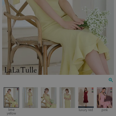
Veautt
ランジェリー
PURESS
コスプレ
Andy
水着
an
浴衣
GLAMOROUS
IRMA
JEAN MACLEAN
JENNNY
COMEX
lime
luxury red
pink
yellow
Rechercher