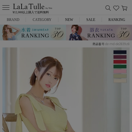
¥12,000以上購入で送料無料
BRAND
CATEGORY
NEW
SALE
RANKING
Anella
ミニドレス
de-md-de2839z8
商品番号
L.A.import
膝丈ドレス
ROBE de FLEURS
ロングドレス
Glossy
キャバヒール
DEA.
スーツ
ANIER.
アウター
ANGEL R
バッグ