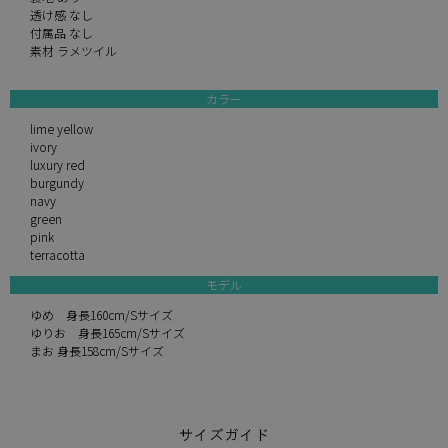
透け感 なし
付属品 なし
素材 ラメツイル
カラー
lime yellow
ivory
luxury red
burgundy
navy
green
pink
terracotta
モデル
ゆめ 身長160cm/Sサイズ
ゆりお 身長165cm/Sサイズ
まお 身長158cm/Sサイズ