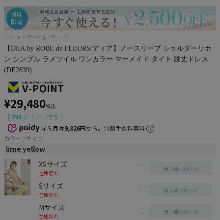
XS～Lあり!華やかなデザイン♡
【DEA.by ROBE de FLEURS/ディア】ノースリーブ ショルダーリボ
ン シンプル ラメツイル ワンカラー マーメイド タイト 膝丈ドレス
(DE2839)
¥
29,480
税込
[
295
ポイント付与 ]
なら
月々9,826円
から。分割手数料無料
カラー
サイズ
lime yellow
XSサイズ
再入荷お知らせ
在庫切れ
Sサイズ
再入荷お知らせ
在庫切れ
Mサイズ
再入荷お知らせ
在庫切れ