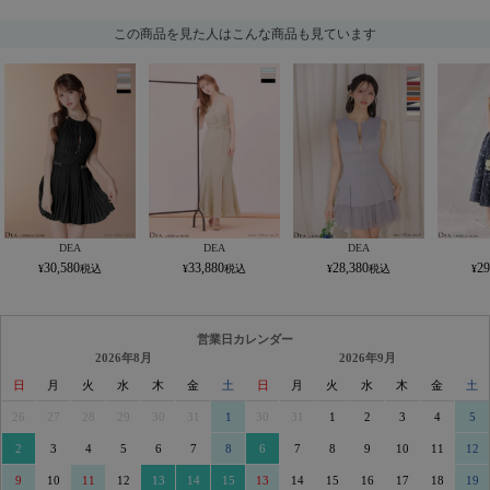
この商品を見た人はこんな商品も見ています
DEA
DEA
DEA
30,580
33,880
28,380
29
営業日カレンダー
2026年8月
2026年9月
日
月
火
水
木
金
土
日
月
火
水
木
金
土
26
27
28
29
30
31
1
30
31
1
2
3
4
5
2
3
4
5
6
7
8
6
7
8
9
10
11
12
9
10
11
12
13
14
15
13
14
15
16
17
18
19