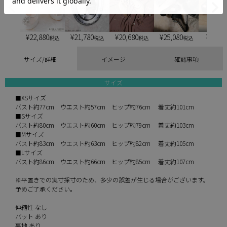
¥
22,880
¥
21,780
¥
20,680
¥
25,080
¥
6,900
税込
税込
税込
税込
サイズ/詳細
イメージ
確認事項
サイズ
■XSサイズ
バスト約77cm ウエスト約57cm ヒップ約76cm 着丈約101cm
■Sサイズ
バスト約80cm ウエスト約60cm ヒップ約79cm 着丈約103cm
■Mサイズ
バスト約83cm ウエスト約63cm ヒップ約82cm 着丈約105cm
■Lサイズ
バスト約86cm ウエスト約66cm ヒップ約85cm 着丈約107cm
※平置きでの実寸採寸のため、多少の誤差が生じる場合がございます。
予めご了承ください。
伸縮性 なし
パット あり
裏地 あり