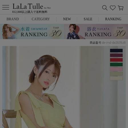
¥12,000以上購入で送料無料
BRAND
CATEGORY
NEW
SALE
RANKING
Anella
ミニドレス
de-md-de2839z8
商品番号
L.A.import
膝丈ドレス
ROBE de FLEURS
ロングドレス
Glossy
キャバヒール
DEA.
スーツ
ANIER.
アウター
ANGEL R
バッグ