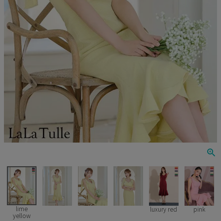
Veautt
ランジェリー
PURESS
コスプレ
Andy
水着
an
浴衣
GLAMOROUS
IRMA
JEAN MACLEAN
JENNNY
COMEX
lime
luxury red
pink
yellow
Rechercher