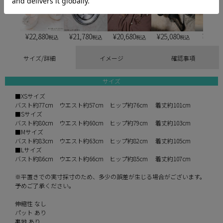
¥
22,880
¥
21,780
¥
20,680
¥
25,080
¥
6,900
税込
税込
税込
税込
サイズ/詳細
イメージ
確認事項
サイズ
■XSサイズ
バスト約77cm ウエスト約57cm ヒップ約76cm 着丈約101cm
■Sサイズ
バスト約80cm ウエスト約60cm ヒップ約79cm 着丈約103cm
■Mサイズ
バスト約83cm ウエスト約63cm ヒップ約82cm 着丈約105cm
■Lサイズ
バスト約86cm ウエスト約66cm ヒップ約85cm 着丈約107cm
※平置きでの実寸採寸のため、多少の誤差が生じる場合がございます。
予めご了承ください。
伸縮性 なし
パット あり
裏地 あり