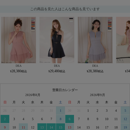
この商品を見た人はこんな商品も見ています
DEA
DEA
DEA
28,380
29,480
28,380
34
営業日カレンダー
2026年8月
2026年9月
日
月
火
水
木
金
土
日
月
火
水
木
金
土
26
27
28
29
30
31
1
30
31
1
2
3
4
5
2
3
4
5
6
7
8
6
7
8
9
10
11
12
9
10
11
12
13
14
15
13
14
15
16
17
18
19