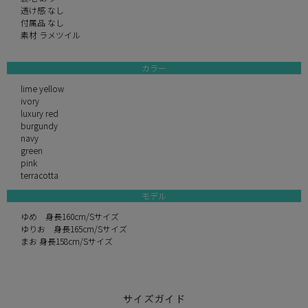
透け感 なし
付属品 なし
素材 ラメツイル
カラー
lime yellow
ivory
luxury red
burgundy
navy
green
pink
terracotta
モデル
ゆめ 身長160cm/Sサイズ
ゆりお 身長165cm/Sサイズ
まお 身長158cm/Sサイズ