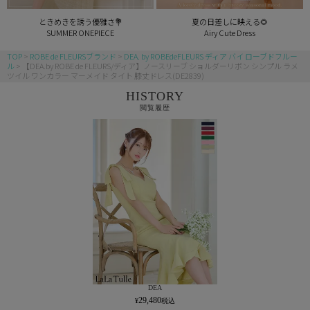
ときめきを誘う優雅さ💐
夏の日差しに映える🌻
SUMMER ONEPIECE
Airy Cute Dress
TOP
ROBE de FLEURSブランド
DEA. by ROBEdeFLEURS ディア バイ ローブドフルー
ル
【DEA.by ROBE de FLEURS/ディア】ノースリーブ ショルダーリボン シンプル ラメ
ツイル ワンカラー マーメイド タイト 膝丈ドレス(DE2839)
HISTORY
閲覧履歴
DEA
29,480