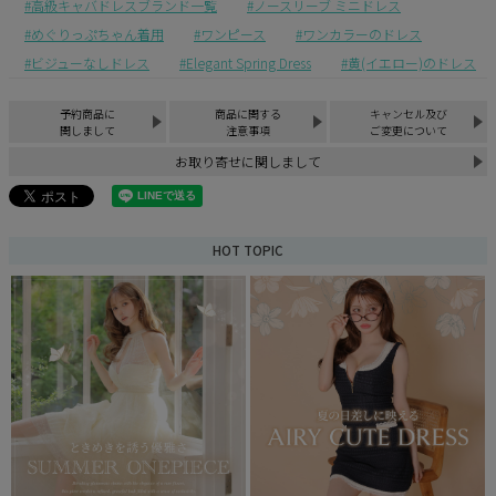
高級キャバドレスブランド一覧
ノースリーブ ミニドレス
めぐりっぷちゃん着用
ワンピース
ワンカラーのドレス
ビジューなしドレス
Elegant Spring Dress
黄(イエロー)のドレス
予約商品に
商品に関する
キャンセル及び
関しまして
注意事項
ご変更について
お取り寄せに関しまして
HOT TOPIC