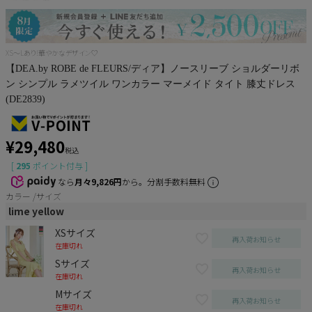
XS～Lあり!華やかなデザイン♡
【DEA.by ROBE de FLEURS/ディア】ノースリーブ ショルダーリボ
ン シンプル ラメツイル ワンカラー マーメイド タイト 膝丈ドレス
(DE2839)
¥
29,480
税込
[
295
ポイント付与 ]
なら
月々9,826円
から。分割手数料無料
カラー
サイズ
lime yellow
XSサイズ
再入荷お知らせ
在庫切れ
Sサイズ
再入荷お知らせ
在庫切れ
Mサイズ
再入荷お知らせ
在庫切れ