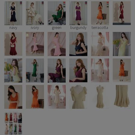
Pleaser
navy
ivory
green
burgundy
terracotta