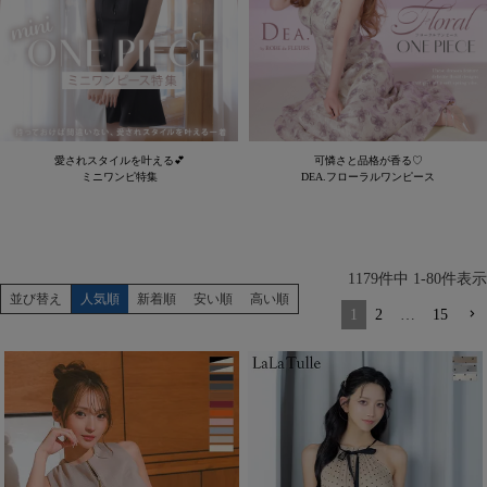
愛されスタイルを叶える💕
可憐さと品格が香る♡
ミニワンピ特集
DEA.フローラルワンピース
1179
件中
1
-
80
件表示
並び替え
人気順
新着順
安い順
高い順
1
2
…
15