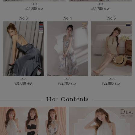
DEA
DEA
22,880
32,780
No.3
No.4
No.5
DEA
DEA
DEA
31,680
32,780
22,880
Hot Contents