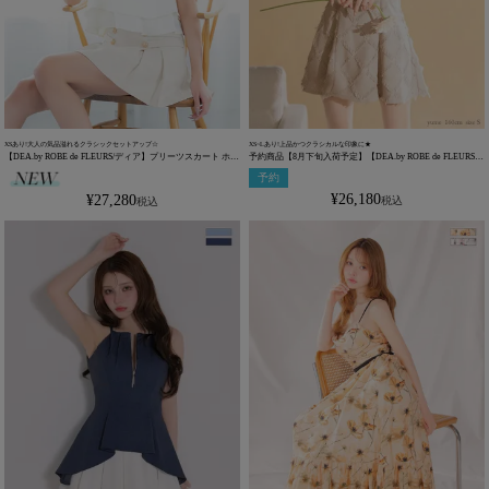
XSあり!大人の気品溢れるクラシックセットアップ☆
XS~Lあり!上品かつクラシカルな印象に★
【DEA.by ROBE de FLEURS/ディア】プリーツスカート ホル
予約商品【8月下旬入荷予定】【DEA.by ROBE de FLEURS/
ターネック クラシカル セットアップ フリル シフォン フレ
ディア】クラシカル ノースリーブ オープンバスト フリンジ
予約
アミニドレス (DE4216)
ジャガード ダブルボタン フレアミニドレス (DE4311)
¥
26,180
¥
27,280
税込
税込