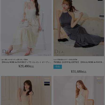
Lあり!腕にかかるリボンは取り外し可能★
Lあり!高級感あるサテン生地を使用★
【DEA.by ROBE de FLEURS/ディア】エレガント オープンバ
予約商品【10月中旬入荷予定】【DEA.by ROBE de FLEURS/
スト キャミソール リボン シフォン オーガンジー チェック
ディア】エレガント サテン ホルターネック ビジュー バック
¥
29,480
税込
予約
柄 Aラインロングドレス(DE3291)
オープン Aラインロングドレス(DE3505)
¥
31,680
税込