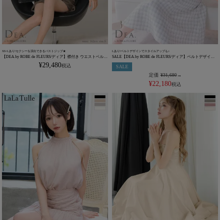
XS~Lあり!セクシーを演出できるバストジップ★
Lあり!ベルトデザインでスタイルアップも♪
【DEA.by ROBE de FLEURS/ディア】襟付き ウエストベルト
SALE【DEA.by ROBE de FLEURS/ディア】ベルトデザイン
シンプル ノースリーブ ジップデザイン フレアミニドレス
ノースリーブ バストカット チェック柄 ツイード ワンピース
¥
29,480
税込
SALE
(DE3259)
フレアロングドレス(DE3526)
定価
¥
31,680
→
¥
22,180
税込