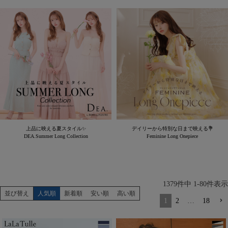
上品に映える夏スタイル✨
デイリーから特別な日まで映える💐
DEA.Summer Long Collection
Feminine Long Onepiece
1379
件中
1
-
80
件表示
並び替え
人気順
新着順
安い順
高い順
1
2
…
18