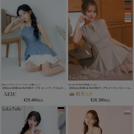
XSあり!ペプラム×プリーツスカートが愛らしい♡
XS~Lあり!女子会や同伴服としても♪
【DEA.by ROBE de FLEURS/ディア】セットアップ ホルター
【DEA.by ROBE de FLEURS/ディア】オープンバスト ベルト
ネック デニム ペプラム ジップデザイン プリーツスカート
デザイン ジップデザイン ノースリーブ チュール エレガント
フレアミニドレス (DE4670)
フレアミニドレス (DE3444)
¥
29,480
¥
28,380
税込
税込