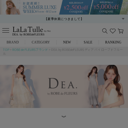
【熊本地震に伴う集配への影響につきまして】
【夏季休業につきまして】
DEA. by ROBEdeFLEURS
BRAND
CATEGORY
NEW
SALE
RANKING
TOP
ROBE de FLEURSブランド
DEA. by ROBEdeFLEURS ディア バイ ローブドフルー
ル
Anella
ミニドレス
L.A.import
膝丈ドレス
ROBE de FLEURS
ロングドレス
Glossy
キャバヒール
DEA.
スーツ
︾
ANIER.
アウター