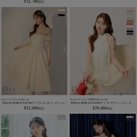
¥
32,780
税込
Lあり!バックスタイルも美しい★
XS~Lあり!タックインで雰囲気を変えられる★
【DEA.by ROBE de FLEURS/ディア】エレガント オフショル
【DEA.by ROBE de FLEURS/ディア】サテン シフォン サイ
ダー ベルトデザイン ジャガード バックリボン Aラインロン
ドリボン ノースリーブ セットアップ エレガント フレアミニ
¥
31,680
¥
29,480
税込
税込
グドレス(DE3449)
ドレス (DE3372)