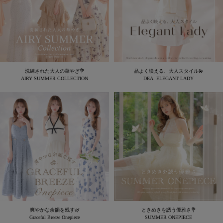
洗練された大人の華やぎ💐
品よく映える、大人スタイル💫
AIRY SUMMER COLLECTION
DEA. ELEGANT LADY
爽やかな余韻を残す🌿
ときめきを誘う優雅さ💐
Graceful Breeze Onepiece
SUMMER ONEPIECE