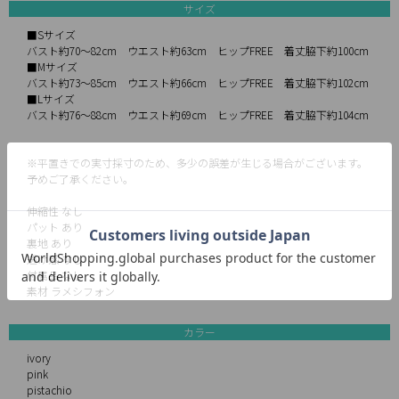
サイズ
■Sサイズ
バスト約70～82cm ウエスト約63cm ヒップFREE 着丈脇下約100cm
■Mサイズ
バスト約73～85cm ウエスト約66cm ヒップFREE 着丈脇下約102cm
■Lサイズ
バスト約76～88cm ウエスト約69cm ヒップFREE 着丈脇下約104cm
※平置きでの実寸採寸のため、多少の誤差が生じる場合がございます。
予めご了承ください。
伸縮性 なし
パット あり
裏地 あり
透け感 なし
付属品 なし
素材 ラメシフォン
カラー
ivory
pink
pistachio