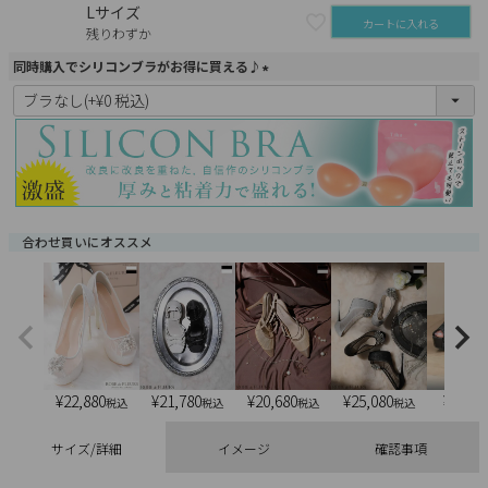
Lサイズ
カートに入れる
残りわずか
同時購入でシリコンブラがお得に買える♪
(
必
須
)
合わせ買いにオススメ
¥
22,880
¥
21,780
¥
20,680
¥
25,080
¥
6,900
税込
税込
税込
税込
サイズ/詳細
イメージ
確認事項