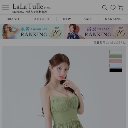
¥12,000以上購入で送料無料
BRAND
CATEGORY
NEW
SALE
RANKING
Anella
ミニドレス
de-ld-de3374z
商品番号
L.A.import
膝丈ドレス
ROBE de FLEURS
ロングドレス
Glossy
キャバヒール
DEA.
スーツ
ANIER.
アウター
ANGEL R
バッグ