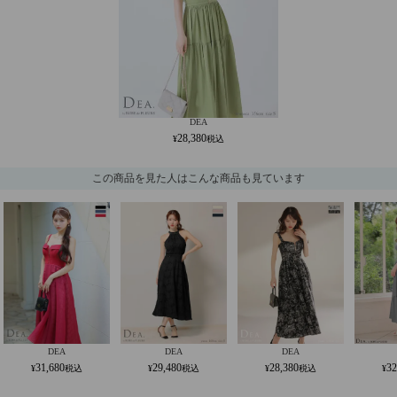
DEA
28,380
この商品を見た人はこんな商品も見ています
DEA
DEA
DEA
31,680
29,480
28,380
32