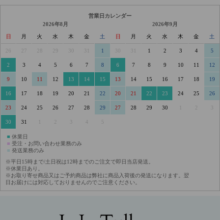
営業日カレンダー
2026年8月
2026年9月
日
月
火
水
木
金
土
日
月
火
水
木
金
土
26
27
28
29
30
31
1
30
31
1
2
3
4
5
2
3
4
5
6
7
8
6
7
8
9
10
11
12
9
10
11
12
13
14
15
13
14
15
16
17
18
19
16
17
18
19
20
21
22
20
21
22
23
24
25
26
23
24
25
26
27
28
29
27
28
29
30
1
2
3
30
31
1
2
3
4
5
■
休業日
■
受注・お問い合わせ業務のみ
■
発送業務のみ
※平日15時まで/土日祝は12時までのご注文で即日当店発送。
※休業日あり。
※お取り寄せ商品又はご予約商品は弊社に商品入荷後の発送になります。翌
日お届けには対応しておりませんのでご注意ください。