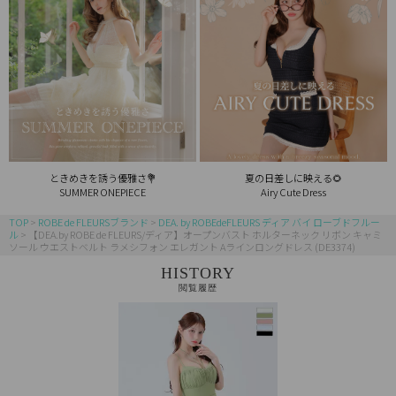
ときめきを誘う優雅さ💐
夏の日差しに映える🌻
SUMMER ONEPIECE
Airy Cute Dress
TOP
ROBE de FLEURSブランド
DEA. by ROBEdeFLEURS ディア バイ ローブドフルー
ル
【DEA.by ROBE de FLEURS/ディア】オープンバスト ホルターネック リボン キャミ
ソール ウエストベルト ラメシフォン エレガント Aラインロングドレス (DE3374)
HISTORY
閲覧履歴