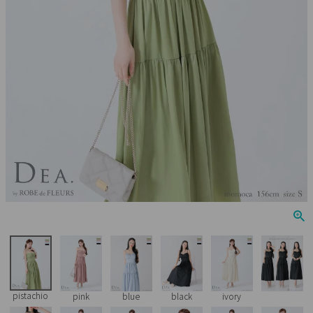
Veautt
ランジェリー
PURESS
コスプレ
Andy
水着
an
浴衣
GLAMOROUS
IRMA
JEAN MACLEAN
JENNNY
COMEX
pistachio
pink
blue
black
ivory
Rechercher