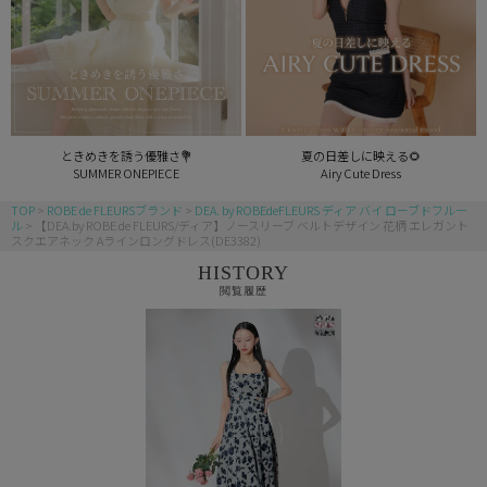
ときめきを誘う優雅さ💐
夏の日差しに映える🌻
SUMMER ONEPIECE
Airy Cute Dress
TOP
ROBE de FLEURSブランド
DEA. by ROBEdeFLEURS ディア バイ ローブドフルー
ル
【DEA.by ROBE de FLEURS/ディア】ノースリーブ ベルトデザイン 花柄 エレガント
スクエアネック Aラインロングドレス(DE3382)
HISTORY
閲覧履歴