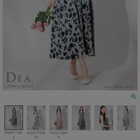
Veautt
ランジェリー
PURESS
コスプレ
Andy
水着
an
浴衣
GLAMOROUS
IRMA
JEAN MACLEAN
JENNNY
COMEX
blue×nav
ivory×bla
ivory×pin
y
ck
k
Rechercher