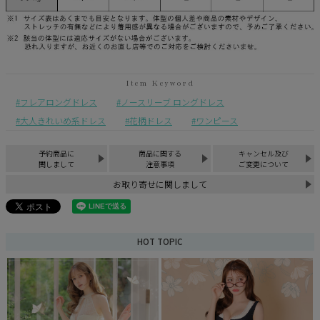
フレアロングドレス
ノースリーブ ロングドレス
大人きれいめ系ドレス
花柄ドレス
ワンピース
予約商品に
商品に関する
キャンセル及び
関しまして
注意事項
ご変更について
お取り寄せに関しまして
HOT TOPIC