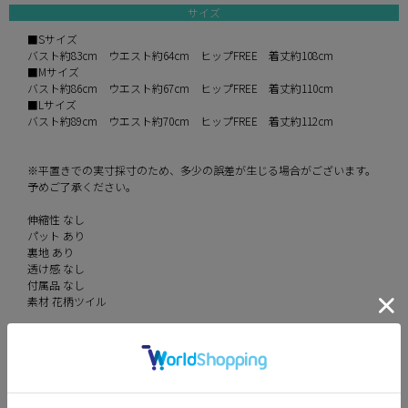
サイズ
■Sサイズ
バスト約83cm ウエスト約64cm ヒップFREE 着丈約108cm
■Mサイズ
バスト約86cm ウエスト約67cm ヒップFREE 着丈約110cm
■Lサイズ
バスト約89cm ウエスト約70cm ヒップFREE 着丈約112cm
※平置きでの実寸採寸のため、多少の誤差が生じる場合がございます。
予めご了承ください。
伸縮性 なし
パット あり
裏地 あり
透け感 なし
付属品 なし
素材 花柄ツイル
カラー
ivory×black
ivory×pink
blue×navy