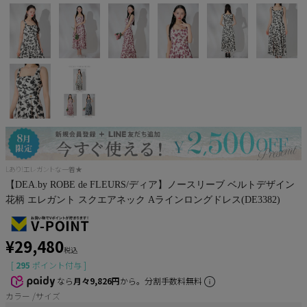
Pleaser
Lあり!エレガントな一着★
【DEA.by ROBE de FLEURS/ディア】ノースリーブ ベルトデザイン
花柄 エレガント スクエアネック Aラインロングドレス(DE3382)
¥
29,480
税込
[
295
ポイント付与 ]
なら
月々9,826円
から。分割手数料無料
カラー
サイズ