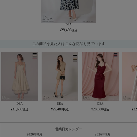
DEA
29,480
この商品を見た人はこんな商品も見ています
DEA
DEA
DEA
31,680
29,480
28,380
32
営業日カレンダー
2026年8月
2026年9月