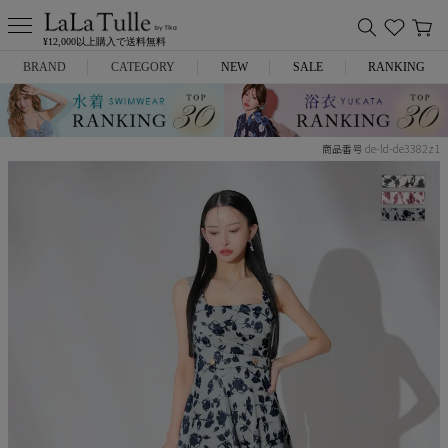
¥12,000以上購入で送料無料
BRAND
CATEGORY
NEW
SALE
RANKING
Anella
ミニドレス
de-ld-de3382z1
商品番号
L.A.import
膝丈ドレス
ROBE de FLEURS
ロングドレス
Glossy
キャバヒール
DEA.
スーツ
ANIER.
アウター
ANGEL R
バッグ