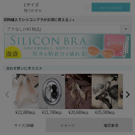
Lサイズ
カートに入れる
残りわずか
同時購入でシリコンブラがお得に買える♪
(
必
須
)
合わせ買いにオススメ
¥
22,880
¥
21,780
¥
20,680
¥
25,080
¥
6,900
税込
税込
税込
税込
サイズ/詳細
イメージ
確認事項