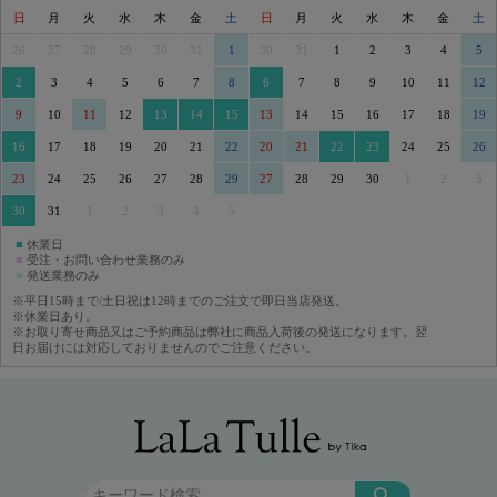
日
月
火
水
木
金
土
日
月
火
水
木
金
土
26
27
28
29
30
31
1
30
31
1
2
3
4
5
2
3
4
5
6
7
8
6
7
8
9
10
11
12
9
10
11
12
13
14
15
13
14
15
16
17
18
19
16
17
18
19
20
21
22
20
21
22
23
24
25
26
23
24
25
26
27
28
29
27
28
29
30
1
2
3
30
31
1
2
3
4
5
■
休業日
■
受注・お問い合わせ業務のみ
■
発送業務のみ
※平日15時まで/土日祝は12時までのご注文で即日当店発送。
※休業日あり。
※お取り寄せ商品又はご予約商品は弊社に商品入荷後の発送になります。翌
日お届けには対応しておりませんのでご注意ください。