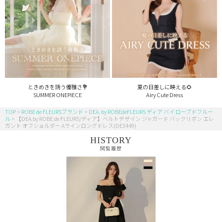
ときめきを誘う優雅さ💐
夏の日差しに映える🌻
SUMMER ONEPIECE
Airy Cute Dress
TOP
ROBE de FLEURSブランド
DEA. by ROBEdeFLEURS ディア バイ ローブドフルー
ル
【DEA.by ROBE de FLEURS/ディア】ベルトデザイン ジャガード バックリボン エレ
ガント オフショルダー Aラインロングドレス(DE3449)
HISTORY
閲覧履歴