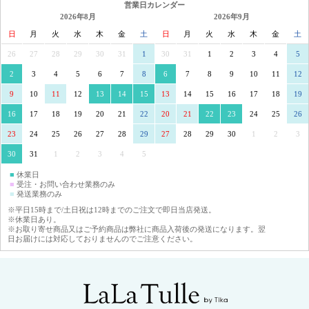
営業日カレンダー
2026年8月
2026年9月
日
月
火
水
木
金
土
日
月
火
水
木
金
土
26
27
28
29
30
31
1
30
31
1
2
3
4
5
2
3
4
5
6
7
8
6
7
8
9
10
11
12
9
10
11
12
13
14
15
13
14
15
16
17
18
19
16
17
18
19
20
21
22
20
21
22
23
24
25
26
23
24
25
26
27
28
29
27
28
29
30
1
2
3
30
31
1
2
3
4
5
■
休業日
■
受注・お問い合わせ業務のみ
■
発送業務のみ
※平日15時まで/土日祝は12時までのご注文で即日当店発送。
※休業日あり。
※お取り寄せ商品又はご予約商品は弊社に商品入荷後の発送になります。翌
日お届けには対応しておりませんのでご注意ください。