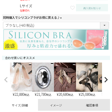
Lサイズ
再入荷お知らせ
在庫切れ
同時購入でシリコンブラがお得に買える♪
(
必
須
)
合わせ買いにオススメ
¥
22,880
¥
21,780
¥
20,680
¥
25,080
¥
6,900
税込
税込
税込
税込
サイズ/詳細
イメージ
確認事項