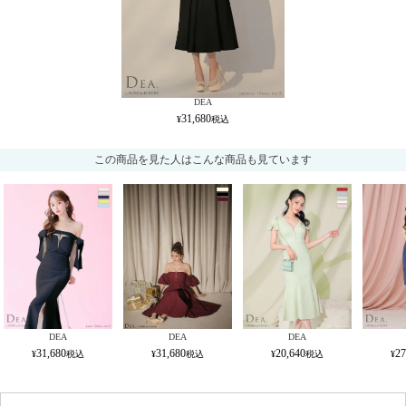
DEA
31,680
この商品を見た人はこんな商品も見ています
DEA
DEA
DEA
31,680
31,680
20,640
27