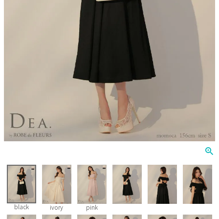
Veautt
ランジェリー
PURESS
コスプレ
Andy
水着
an
浴衣
GLAMOROUS
IRMA
JEAN MACLEAN
JENNNY
COMEX
black
ivory
pink
Rechercher