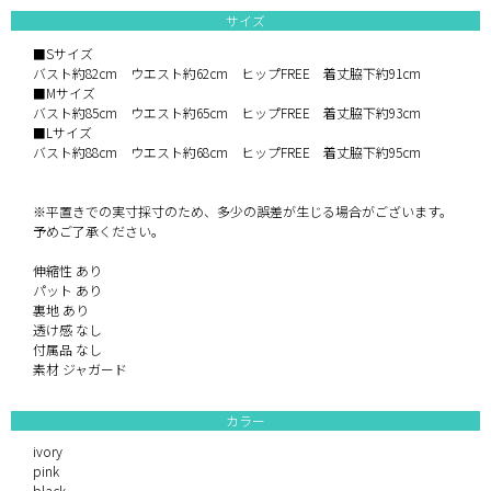
サイズ
■Sサイズ
バスト約82cm ウエスト約62cm ヒップFREE 着丈脇下約91cm
■Mサイズ
バスト約85cm ウエスト約65cm ヒップFREE 着丈脇下約93cm
■Lサイズ
バスト約88cm ウエスト約68cm ヒップFREE 着丈脇下約95cm
※平置きでの実寸採寸のため、多少の誤差が生じる場合がございます。
予めご了承ください。
伸縮性 あり
パット あり
裏地 あり
透け感 なし
付属品 なし
素材 ジャガード
カラー
ivory
pink
black