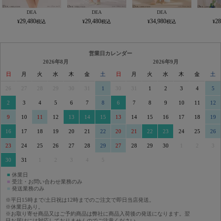
DEA
DEA
DEA
29,480
29,480
34,980
28
営業日カレンダー
2026年8月
2026年9月
日
月
火
水
木
金
土
日
月
火
水
木
金
土
26
27
28
29
30
31
1
30
31
1
2
3
4
5
2
3
4
5
6
7
8
6
7
8
9
10
11
12
9
10
11
12
13
14
15
13
14
15
16
17
18
19
16
17
18
19
20
21
22
20
21
22
23
24
25
26
23
24
25
26
27
28
29
27
28
29
30
1
2
3
30
31
1
2
3
4
5
■
休業日
■
受注・お問い合わせ業務のみ
■
発送業務のみ
※平日15時まで/土日祝は12時までのご注文で即日当店発送。
※休業日あり。
※お取り寄せ商品又はご予約商品は弊社に商品入荷後の発送になります。翌
日お届けには対応しておりませんのでご注意ください。