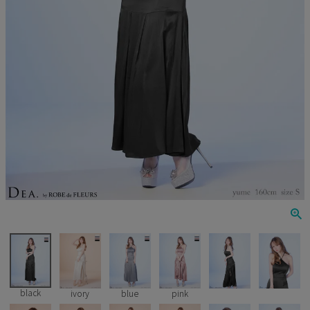
Veautt
ランジェリー
PURESS
コスプレ
Andy
水着
an
浴衣
GLAMOROUS
IRMA
JEAN MACLEAN
JENNNY
COMEX
black
ivory
blue
pink
Rechercher