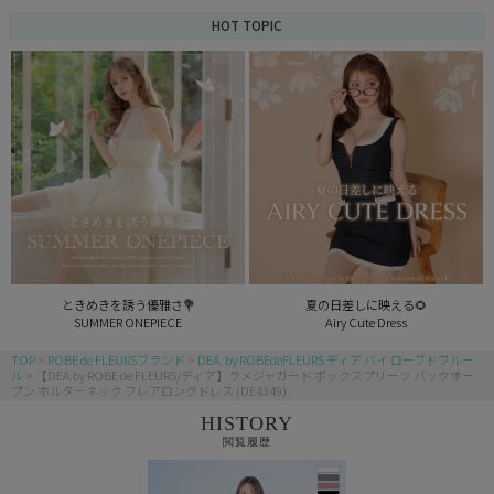
HOT TOPIC
ときめきを誘う優雅さ💐
夏の日差しに映える🌻
SUMMER ONEPIECE
Airy Cute Dress
TOP
ROBE de FLEURSブランド
DEA. by ROBEdeFLEURS ディア バイ ローブドフルー
ル
【DEA.by ROBE de FLEURS/ディア】ラメジャガード ボックスプリーツ バックオー
プン ホルターネック フレアロングドレス (DE4349)
HISTORY
閲覧履歴