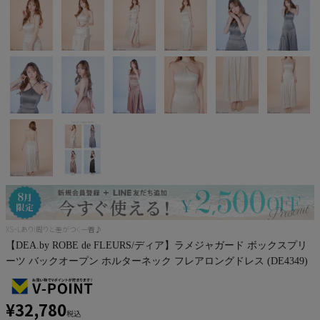
Pleaser
XS~Lあり!周りと差がつく一着♪
【DEA.by ROBE de FLEURS/ディア】ラメジャガード ボックスプリ
ーツ バックオープン ホルターネック フレアロングドレス (DE4349)
¥
32,780
税込