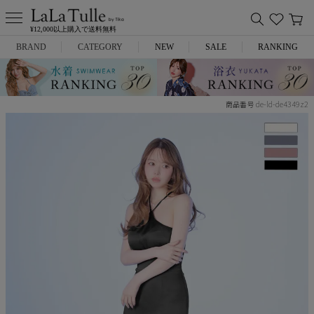
¥12,000以上購入で送料無料
BRAND
CATEGORY
NEW
SALE
RANKING
Anella
ミニドレス
de-ld-de4349z2
商品番号
L.A.import
膝丈ドレス
ROBE de FLEURS
ロングドレス
Glossy
キャバヒール
DEA.
スーツ
ANIER.
アウター
ANGEL R
バッグ