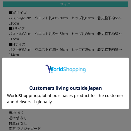
サイズ
■XSサイズ
バスト約79cm ウエスト約49～60cm ヒップ約83cm 着丈脇下約55～
110cm
■Sサイズ
バスト約82cm ウエスト約52～63cm ヒップ約86cm 着丈脇下約57～
112cm
■Mサイズ
バスト約85cm ウエスト約55～66cm ヒップ約89cm 着丈脇下約59～
114cm
■Lサイズ
バスト約88cm ウエスト約58～69cm ヒップ約92cm 着丈脇下約61～
116cm
※平置きでの実寸採寸のため、多少の誤差が生じる場合がございます。
予めご了承ください。
伸縮性 少しあり
パット あり
裏地 あり
透け感 なし
付属品 なし
素材 ラメジャガード