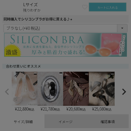
Lサイズ
カートに入れる
残りわずか
同時購入でシリコンブラがお得に買える♪
(
必
須
)
合わせ買いにオススメ
¥
22,880
¥
21,780
¥
20,680
¥
25,080
税込
税込
税込
税込
サイズ/詳細
イメージ
確認事項