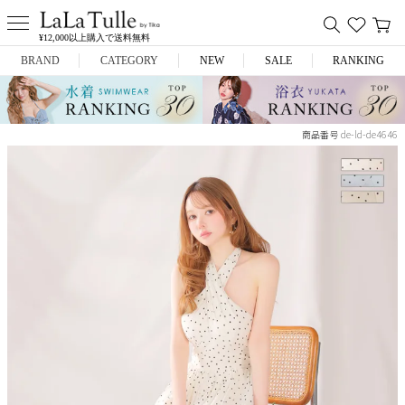
¥12,000以上購入で送料無料
BRAND
CATEGORY
NEW
SALE
RANKING
Anella
ミニドレス
de-ld-de4646
商品番号
L.A.import
膝丈ドレス
ROBE de FLEURS
ロングドレス
Glossy
キャバヒール
DEA.
スーツ
ANIER.
アウター
ANGEL R
バッグ