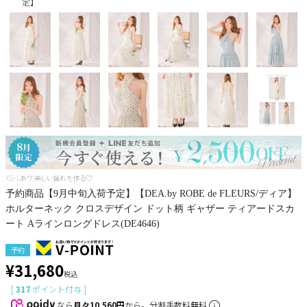
定】
Pleaser
XS~Lあり!美しい揺れを作る♡
予約商品【9月中旬入荷予定】【DEA.by ROBE de FLEURS/ディア】
ホルターネック クロスデザイン ドット柄 ギャザー ティアードスカ
ート Aラインロングドレス(DE4646)
予約
¥
31,680
税込
[
317
ポイント付与 ]
なら
月々10,560円
から。分割手数料無料