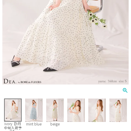
Veautt
ランジェリー
PURESS
コスプレ
Andy
水着
an
浴衣
GLAMOROUS
IRMA
JEAN MACLEAN
JENNNY
COMEX
ivory【9月
mint blue
beige
中旬入荷予
Rechercher