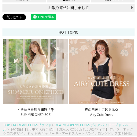
お取り寄せに関しまして
HOT TOPIC
ときめきを誘う優雅さ💐
夏の日差しに映える🌻
SUMMER ONEPIECE
Airy Cute Dress
TOP
ROBE de FLEURSブランド
DEA. by ROBEdeFLEURS ディア バイ ローブドフルー
ル
予約商品【9月中旬入荷予定】【DEA.by ROBE de FLEURS/ディア】 ホルターネック
クロスデザイン ドット柄 ギャザー ティアードスカート Aラインロングドレス(DE4646)