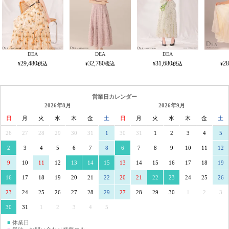
DEA
DEA
DEA
29,480
32,780
31,680
28
営業日カレンダー
2026年8月
2026年9月
日
月
火
水
木
金
土
日
月
火
水
木
金
土
26
27
28
29
30
31
1
30
31
1
2
3
4
5
2
3
4
5
6
7
8
6
7
8
9
10
11
12
9
10
11
12
13
14
15
13
14
15
16
17
18
19
16
17
18
19
20
21
22
20
21
22
23
24
25
26
23
24
25
26
27
28
29
27
28
29
30
1
2
3
30
31
1
2
3
4
5
■
休業日