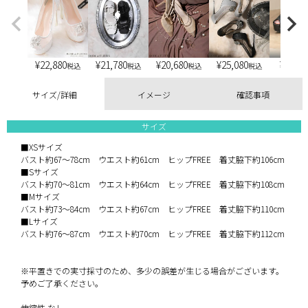
¥
22,880
¥
21,780
¥
20,680
¥
25,080
¥
6,900
税込
税込
税込
税込
サイズ/詳細
イメージ
確認事項
サイズ
■XSサイズ
バスト約67～78cm ウエスト約61cm ヒップFREE 着丈脇下約106cm
■Sサイズ
バスト約70～81cm ウエスト約64cm ヒップFREE 着丈脇下約108cm
■Mサイズ
バスト約73～84cm ウエスト約67cm ヒップFREE 着丈脇下約110cm
■Lサイズ
バスト約76～87cm ウエスト約70cm ヒップFREE 着丈脇下約112cm
※平置きでの実寸採寸のため、多少の誤差が生じる場合がございます。
予めご了承ください。
伸縮性 なし