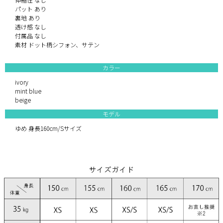
パット あり
裏地 あり
透け感 なし
付属品 なし
素材 ドット柄シフォン、サテン
カラー
ivory
mint blue
beige
モデル
ゆめ 身長160cm/Sサイズ