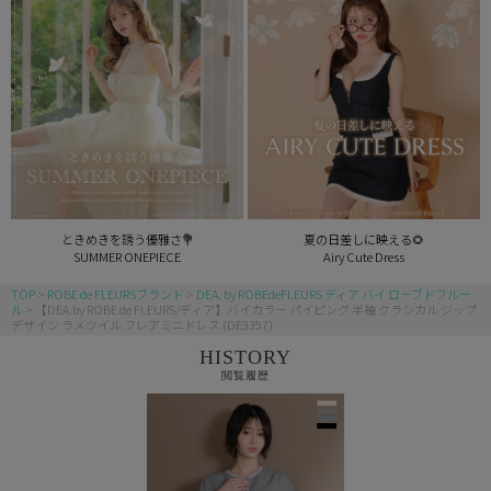
ときめきを誘う優雅さ💐
夏の日差しに映える🌻
SUMMER ONEPIECE
Airy Cute Dress
TOP
ROBE de FLEURSブランド
DEA. by ROBEdeFLEURS ディア バイ ローブドフルー
ル
【DEA.by ROBE de FLEURS/ディア】バイカラー パイピング 半袖 クラシカル ジップ
デザイン ラメツイル フレアミニドレス (DE3357)
HISTORY
閲覧履歴