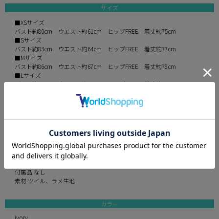
サイズ
■XSサイズ
バスト約80cm ウエスト約61cm ヒップFREE 着丈約75cm
■Sサイズ
バスト約83cm ウエスト約64cm ヒップFREE 着丈約77cm
■Mサイズ
バスト約86cm ウエスト約67cm ヒップFREE 着丈約79cm
■Lサイズ
バスト約89cm ウエスト約70cm ヒップFREE 着丈約81cm
※平置きでの実寸採寸のため、多少の誤差が生じる場合がございます。
予めご了承ください。
伸縮性 なし
パット あり
裏地 あり
透け感 なし
付属品 なし
素材 ツイル、ラメ生地
カラー
ivory