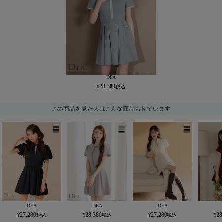
DEA
28,380
この商品を見た人はこんな商品も見ています
DEA
DEA
DEA
27,280
28,380
27,280
28