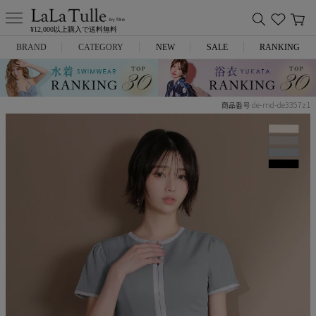
¥12,000以上購入で送料無料
BRAND
CATEGORY
NEW
SALE
RANKING
Anella
ミニドレス
de-md-de3357z1
商品番号
L.A.import
膝丈ドレス
ROBE de FLEURS
ロングドレス
Glossy
キャバヒール
DEA.
スーツ
ANIER.
アウター
ANGEL R
バッグ