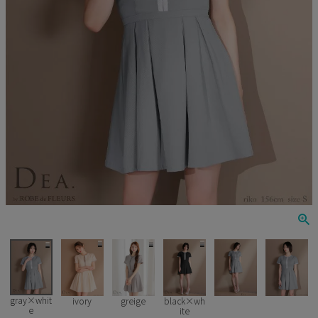
Veautt
ランジェリー
PURESS
コスプレ
Andy
水着
an
浴衣
GLAMOROUS
IRMA
JEAN MACLEAN
JENNNY
COMEX
gray×whit
ivory
greige
black×wh
e
ite
Rechercher