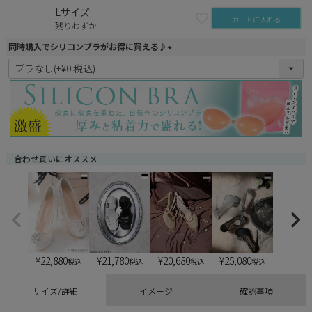
Lサイズ
カートに入れる
残りわずか
同時購入でシリコンブラがお得に買える♪
(
必
須
)
合わせ買いにオススメ
¥
22,880
¥
21,780
¥
20,680
¥
25,080
税込
税込
税込
税込
サイズ/詳細
イメージ
確認事項