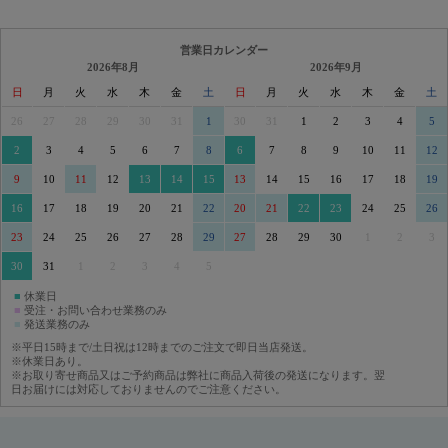
営業日カレンダー
2026年8月
2026年9月
日
月
火
水
木
金
土
日
月
火
水
木
金
土
26
27
28
29
30
31
1
30
31
1
2
3
4
5
2
3
4
5
6
7
8
6
7
8
9
10
11
12
9
10
11
12
13
14
15
13
14
15
16
17
18
19
16
17
18
19
20
21
22
20
21
22
23
24
25
26
23
24
25
26
27
28
29
27
28
29
30
1
2
3
30
31
1
2
3
4
5
■
休業日
■
受注・お問い合わせ業務のみ
■
発送業務のみ
※平日15時まで/土日祝は12時までのご注文で即日当店発送。
※休業日あり。
※お取り寄せ商品又はご予約商品は弊社に商品入荷後の発送になります。翌
日お届けには対応しておりませんのでご注意ください。