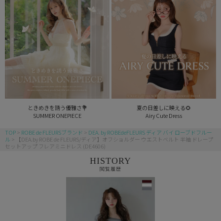
ときめきを誘う優雅さ💐
夏の日差しに映える🌻
SUMMER ONEPIECE
Airy Cute Dress
TOP
ROBE de FLEURSブランド
DEA. by ROBEdeFLEURS ディア バイ ローブドフルー
ル
【DEA.by ROBE de FLEURS/ディア】オフショルダー ウエストベルト 半袖 ドレープ
セットアップ フレアミニドレス (DE4606)
HISTORY
閲覧履歴