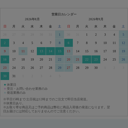
営業日カレンダー
2026年8月
2026年9月
日
月
火
水
木
金
土
日
月
火
水
木
金
土
26
27
28
29
30
31
1
30
31
1
2
3
4
5
2
3
4
5
6
7
8
6
7
8
9
10
11
12
9
10
11
12
13
14
15
13
14
15
16
17
18
19
16
17
18
19
20
21
22
20
21
22
23
24
25
26
23
24
25
26
27
28
29
27
28
29
30
1
2
3
30
31
1
2
3
4
5
■
休業日
■
受注・お問い合わせ業務のみ
■
発送業務のみ
※平日15時まで/土日祝は12時までのご注文で即日当店発送。
※休業日あり。
※お取り寄せ商品又はご予約商品は弊社に商品入荷後の発送になります。翌
日お届けには対応しておりませんのでご注意ください。