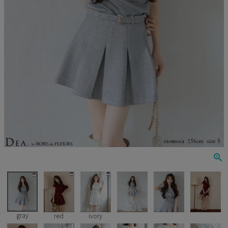
Veautt
ランジェリー
PURESS
コスプレ
Andy
水着
an
浴衣
GLAMOROUS
IRMA
JEAN MACLEAN
JENNNY
COMEX
gray
red
ivory
Rechercher