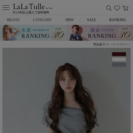
¥12,000以上購入で送料無料
BRAND
CATEGORY
NEW
SALE
RANKING
Anella
ミニドレス
de-md-de4606z1
商品番号
L.A.import
膝丈ドレス
ROBE de FLEURS
ロングドレス
Glossy
キャバヒール
DEA.
スーツ
ANIER.
アウター
ANGEL R
バッグ