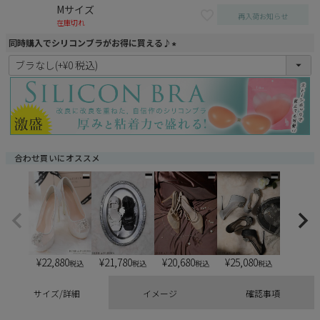
Mサイズ
再入荷お知らせ
在庫切れ
同時購入でシリコンブラがお得に買える♪
(
必
須
)
合わせ買いにオススメ
¥
22,880
¥
21,780
¥
20,680
¥
25,080
税込
税込
税込
税込
サイズ/詳細
イメージ
確認事項