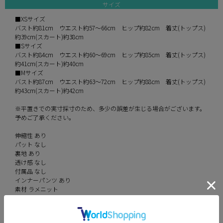
サイズ
■XSサイズ
バスト約81cm ウエスト約57～66cm ヒップ約82cm 着丈(トップス)
約39cm(スカート)約38cm
■Sサイズ
バスト約84cm ウエスト約60～69cm ヒップ約85cm 着丈(トップス)
約41cm(スカート)約40cm
■Mサイズ
バスト約87cm ウエスト約63～72cm ヒップ約88cm 着丈(トップス)
約43cm(スカート)約42cm
※平置きでの実寸採寸のため、多少の誤差が生じる場合がございます。
予めご了承ください。
伸縮性 あり
パット なし
裏地 あり
透け感 なし
付属品 なし
インナーパンツ あり
素材 ラメニット
カラー