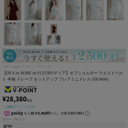
Pleaser
XSあり!上品なバストドレープデザイン♪
【DEA.by ROBE de FLEURS/ディア】オフショルダー ウエストベル
ト 半袖 ドレープ セットアップ フレアミニドレス (DE4606)
¥
28,380
税込
[
284
ポイント付与 ]
なら
月々9,460円
から。分割手数料無料
カラー
サイズ
gray