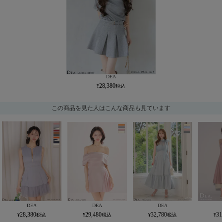
DEA
28,380
この商品を見た人はこんな商品も見ています
DEA
DEA
DEA
28,380
29,480
32,780
31