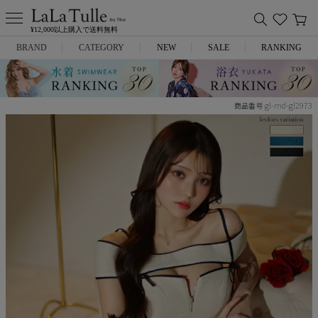
¥12,000以上購入で送料無料
BRAND
CATEGORY
NEW
SALE
RANKING
Anella
ミニドレス
gl-md-gl2973
商品番号
L.A.import
膝丈ドレス
ROBE de FLEURS
ロングドレス
Glossy
キャバヒール
DEA.
スーツ
ANIER.
アウター
ANGEL R
バッグ