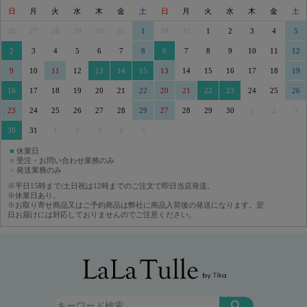
日
月
火
水
木
金
土
日
月
火
水
木
金
土
26
27
28
29
30
31
1
30
31
1
2
3
4
5
2
3
4
5
6
7
8
6
7
8
9
10
11
12
9
10
11
12
13
14
15
13
14
15
16
17
18
19
16
17
18
19
20
21
22
20
21
22
23
24
25
26
23
24
25
26
27
28
29
27
28
29
30
1
2
3
30
31
1
2
3
4
5
■
休業日
■
受注・お問い合わせ業務のみ
■
発送業務のみ
※平日15時まで/土日祝は12時までのご注文で即日当店発送。
※休業日あり。
※お取り寄せ商品又はご予約商品は弊社に商品入荷後の発送になります。翌
日お届けには対応しておりませんのでご注意ください。