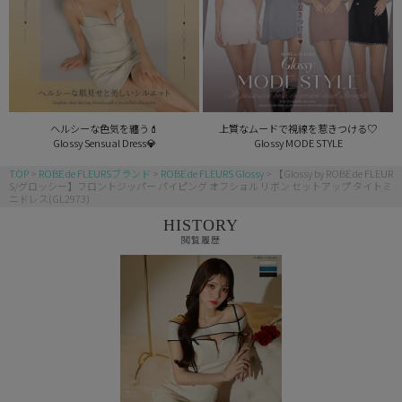
ヘルシーな色気を纏う💄
上質なムードで視線を惹きつける♡
Glossy Sensual Dress💎
Glossy MODE STYLE
TOP
ROBE de FLEURSブランド
ROBE de FLEURS Glossy
【Glossy by ROBE de FLEUR
S/グロッシー】フロントジッパー パイピング オフショル リボン セットアップ タイトミ
ニドレス(GL2973)
HISTORY
閲覧履歴