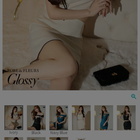
Veautt
ランジェリー
PURESS
コスプレ
Andy
水着
an
浴衣
GLAMOROUS
IRMA
JEAN MACLEAN
JENNNY
COMEX
Ivory
Black
Navy Blue
Rechercher