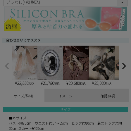
必
須
)
合わせ買いにオススメ
¥
22,880
¥
21,780
¥
20,680
¥
25,080
¥
6,900
税込
税込
税込
税込
サイズ/詳細
イメージ
確認事項
サイズ
■XSサイズ
バスト約75cm ウエスト約57〜65cm ヒップ約80cm 着丈トップス約
30cm スカート約36cm