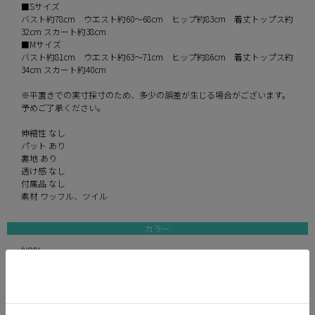
■Sサイズ
バスト約78cm ウエスト約60〜68cm ヒップ約83cm 着丈トップス約
32cm スカート約38cm
■Mサイズ
バスト約81cm ウエスト約63〜71cm ヒップ約86cm 着丈トップス約
34cm スカート約40cm
※平置きでの実寸採寸のため、多少の誤差が生じる場合がございます。
予めご了承ください。
伸縮性 なし
パット あり
裏地 あり
透け感 なし
付属品 なし
素材 ワッフル、ツイル
カラー
ivory
navy blue
black
モデル
ももか 身長156cm/Sサイズ