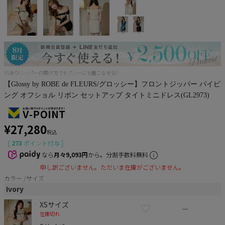
Pleaser
XSあり!シッパーの開け方でセクシーにも着こなせる！
【Glossy by ROBE de FLEURS/グロッシー】フロントジッパー パイピ
ング オフショル リボン セットアップ タイトミニドレス(GL2973)
¥
27,280
税込
[
273
ポイント付与 ]
なら
月々9,093円
から。分割手数料無料
申し訳ございません。ただいま在庫がございません。
カラー
サイズ
Ivory
XSサイズ
—
在庫切れ