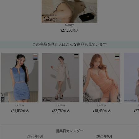
Glossy
27,280
この商品を見た人はこんな商品も見ています
Glossy
Glossy
Glossy
21,830
32,780
18,450
27
営業日カレンダー
2026年8月
2026年9月