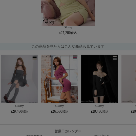
Glossy
27,280
この商品を見た人はこんな商品も見ています
Glossy
Glossy
Glossy
29,480
26,530
29,480
29
営業日カレンダー