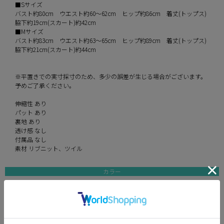
■Sサイズ
バスト約80cm ウエスト約60～62cm ヒップ約86cm 着丈(トップス)
脇下約19cm(スカート)約42cm
■Mサイズ
バスト約83cm ウエスト約63～65cm ヒップ約89cm 着丈(トップス)
脇下約21cm(スカート)約44cm
※平置きでの実寸採寸のため、多少の誤差が生じる場合がございます。
予めご了承ください。
伸縮性 あり
パット あり
裏地 あり
透け感 なし
付属品 なし
素材 リブニット、ツイル
カラー
mint
pink
ivory
モデル