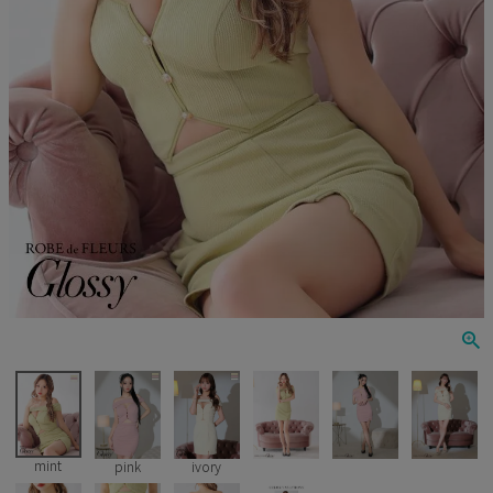
Veautt
ランジェリー
PURESS
コスプレ
Andy
水着
an
浴衣
GLAMOROUS
IRMA
JEAN MACLEAN
JENNNY
COMEX
mint
pink
ivory
Rechercher