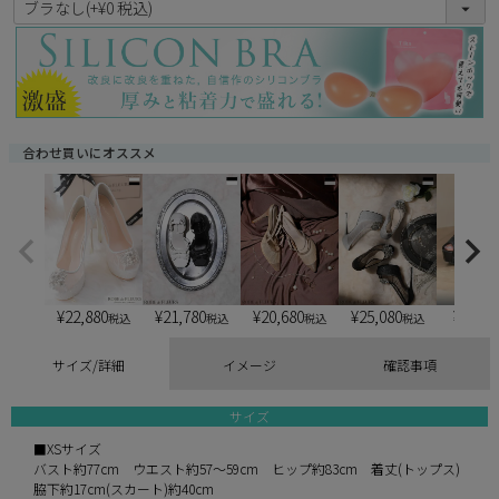
必
須
)
合わせ買いにオススメ
¥
22,880
¥
21,780
¥
20,680
¥
25,080
¥
6,900
税込
税込
税込
税込
サイズ/詳細
イメージ
確認事項
サイズ
■XSサイズ
バスト約77cm ウエスト約57～59cm ヒップ約83cm 着丈(トップス)
脇下約17cm(スカート)約40cm