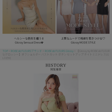
ヘルシーな色気を纏う💄
上質なムードで視線を惹きつける♡
Glossy Sensual Dress💎
Glossy MODE STYLE
TOP
ROBE de FLEURSブランド
ROBE de FLEURS Glossy
【Glossy by ROBE de FLEUR
S/グロッシー】オフショルダー バストカット ボタン セットアップ タイトミニドレス(G
L3159)
HISTORY
閲覧履歴