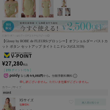
Pleaser
XSあり!オフショルダーでデコルテもアピール◎
【Glossy by ROBE de FLEURS/グロッシー】オフショルダー バストカ
ット ボタン セットアップ タイトミニドレス(GL3159)
¥
27,280
税込
[
273
ポイント付与 ]
なら
月々9,093円
から。分割手数料無料
申し訳ございません。ただいま在庫がございません。
カラー
サイズ
mint
XSサイズ
再入荷お知らせ
在庫切れ