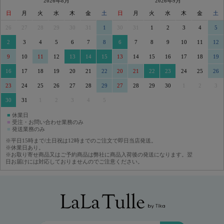
2026年8月
2026年9月
日
月
火
水
木
金
土
日
月
火
水
木
金
土
26
27
28
29
30
31
1
30
31
1
2
3
4
5
2
3
4
5
6
7
8
6
7
8
9
10
11
12
9
10
11
12
13
14
15
13
14
15
16
17
18
19
16
17
18
19
20
21
22
20
21
22
23
24
25
26
23
24
25
26
27
28
29
27
28
29
30
1
2
3
30
31
1
2
3
4
5
■
休業日
■
受注・お問い合わせ業務のみ
■
発送業務のみ
※平日15時まで/土日祝は12時までのご注文で即日当店発送。
※休業日あり。
※お取り寄せ商品又はご予約商品は弊社に商品入荷後の発送になります。翌
日お届けには対応しておりませんのでご注意ください。