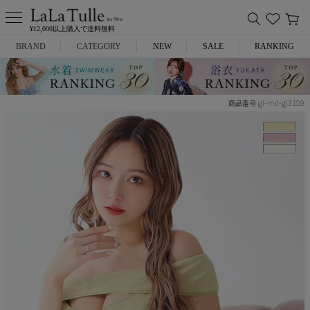
¥12,000以上購入で送料無料
BRAND
CATEGORY
NEW
SALE
RANKING
Anella
ミニドレス
gl-md-gl3159
商品番号
L.A.import
膝丈ドレス
ROBE de FLEURS
ロングドレス
Glossy
キャバヒール
DEA.
スーツ
ANIER.
アウター
ANGEL R
バッグ