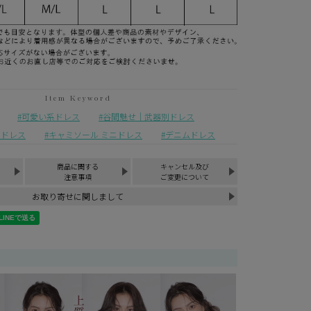
可愛い系ドレス
谷間魅せ｜武器別ドレス
ニドレス
キャミソール ミニドレス
デニムドレス
商品に関する
キャンセル及び
¥
7,900
税込
注意事項
ご変更について
お取り寄せに関しまして