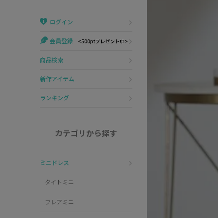
Veautt
ランジェリー
ログイン
PURESS
コスプレ
会員登録
<500ptプレゼント中>
Andy
水着
商品検索
an
浴衣
新作アイテム
GLAMOROUS
ランキング
IRMA
カテゴリから探す
JEAN MACLEAN
ミニドレス
JENNNY
タイトミニ
COMEX
フレアミニ
Rechercher