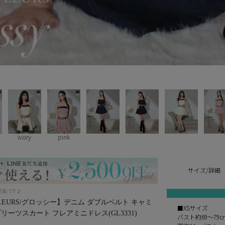
ivory
pink
サイズ/詳細
し可能です♪
E de FLEURS/グロッシー】デニム ダブルベルト キャミ
■XSサイズ
リーツスカート フレアミニドレス(GL3331)
バスト約69～79