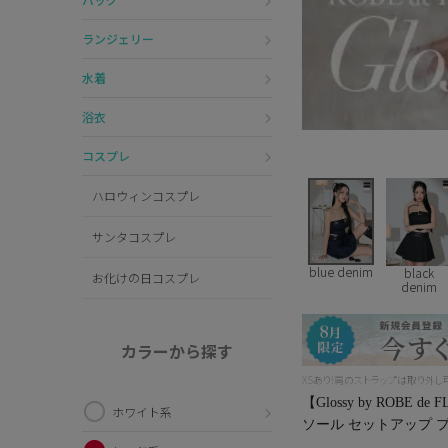
ランジェリー
水着
浴衣
コスプレ
ハロウィンコスプレ
サンタコスプレ
blue denim
black
お化けの日コスプレ
denim
カラーから探す
XSあり!肩のストラップは取り外
【Glossy by ROB
ホワイト系
ソール セットアップ プ