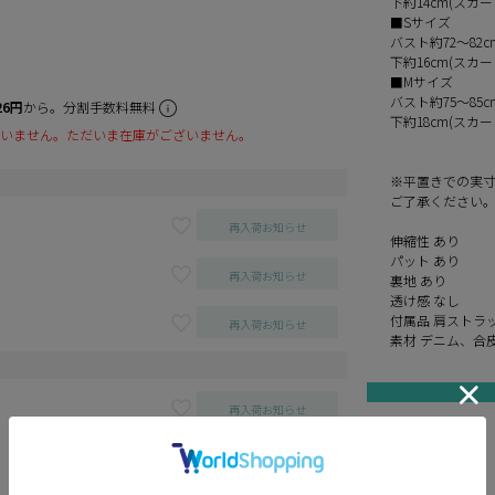
下約14cm(スカー
■Sサイズ
バスト約72～82
下約16cm(スカー
■Mサイズ
バスト約75～85
26円
から。分割手数料無料
下約18cm(スカー
いません。ただいま在庫がございません。
※平置きでの実
ご了承ください
再入荷お知らせ
伸縮性 あり
パット あり
再入荷お知らせ
裏地 あり
透け感 なし
付属品 肩ストラ
再入荷お知らせ
素材 デニム、合
再入荷お知らせ
black denim
blue denim
再入荷お知らせ
ivory
pink