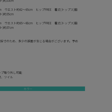
ト)約33cm
cm ウエスト約62～65cm ヒップFREE 着丈(トップス)脇
ト)約35cm
cm ウエスト約65～68cm ヒップFREE 着丈(トップス)脇
ト)約37cm
寸採寸のため、多少の誤差が生じる場合がございます。予め
。
ップ取り外し可能
皮、ツイル
カラー