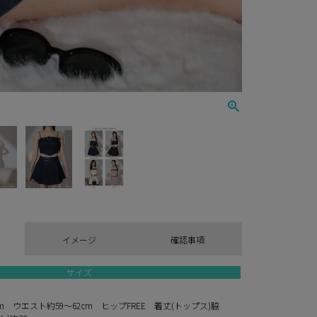
イメージ
確認事項
サイズ
cm ウエスト約59～62cm ヒップFREE 着丈(トップス)脇