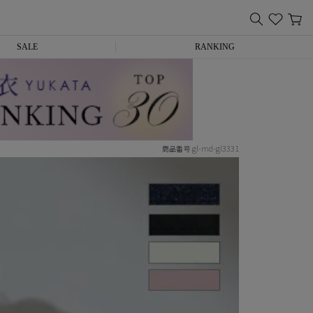
SALE
RANKING
gl-md-gl3331
商品番号