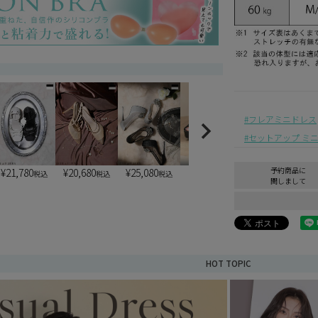
)
フレアミニドレス
セットアップ ミ
予約商品に
¥
21,780
¥
20,680
¥
25,080
¥
6,900
¥
6,900
税込
税込
税込
税込
税込
関しまして
HOT TOPIC