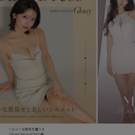
ヘルシーな色気を纏う💄
Glossy Sensual Dress💎