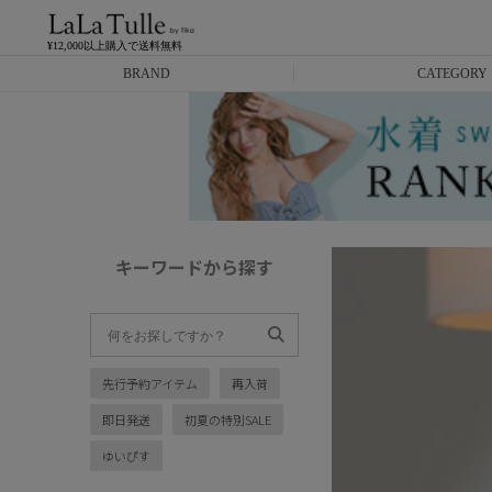
¥12,000以上購入で送料無料
BRAND
CATEGORY
Anella
ミニドレス
L.A.import
膝丈ドレス
ROBE de FLEURS
ロングドレス
キーワードから探す
Glossy
キャバヒール
DEA.
スーツ
先行予約アイテム
再入荷
ANIER.
アウター
即日発送
初夏の特別SALE
ANGEL R
バッグ
ゆいぴす