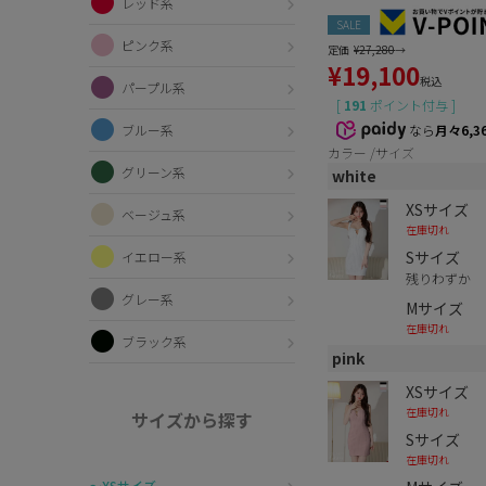
レッド系
SALE
ピンク系
定価
¥
27,280
→
¥
19,100
税込
パープル系
[
191
ポイント付与 ]
なら
月々6,3
ブルー系
カラー
サイズ
グリーン系
white
XSサイズ
ベージュ系
在庫切れ
Sサイズ
イエロー系
残りわずか
グレー系
Mサイズ
在庫切れ
ブラック系
pink
XSサイズ
在庫切れ
サイズから探す
Sサイズ
在庫切れ
〜XSサイズ