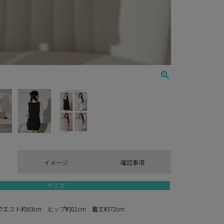
イメージ
確認事項
サイズ
ウエスト約63cm ヒップ約81cm 着丈約72cm