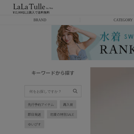
¥12,000以上購入で送料無料
BRAND
CATEGORY
Anella
ミニドレス
L.A.import
膝丈ドレス
ROBE de FLEURS
ロングドレス
キーワードから探す
Glossy
キャバヒール
DEA.
スーツ
先行予約アイテム
再入荷
ANIER.
アウター
即日発送
初夏の特別SALE
ANGEL R
バッグ
ゆいぴす