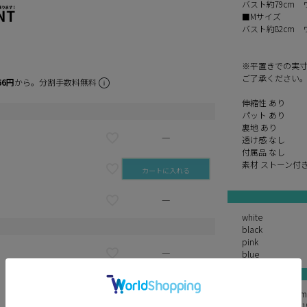
バスト約79cm 
■Mサイズ
バスト約82cm 
※平置きでの実
ご了承ください
66円
から。分割手数料無料
伸縮性 あり
パット あり
裏地 あり
—
透け感 なし
付属品 なし
素材 ストーン付
カートに入れる
—
white
black
pink
—
blue
—
ゆめ 身長160c
まおちゃる 身長15