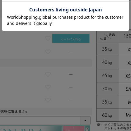
—
—
カートに入れる
—
—
—
—
がお得に買える♪
(
必
須