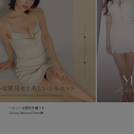
ヘルシーな色気を纏う💄
Glossy Sensual Dress💎