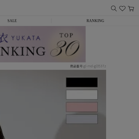
SALE
RANKING
gl-md-gl3537z
商品番号