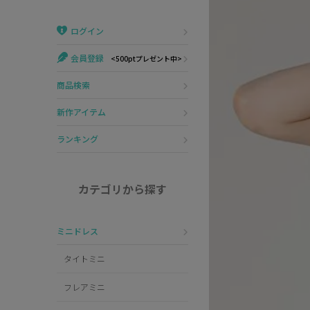
Veautt
ランジェリー
ログイン
PURESS
コスプレ
会員登録
<500ptプレゼント中>
Andy
水着
商品検索
an
浴衣
新作アイテム
GLAMOROUS
ランキング
IRMA
カテゴリから探す
JEAN MACLEAN
ミニドレス
JENNNY
タイトミニ
COMEX
フレアミニ
Rechercher