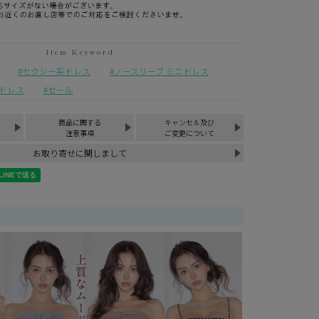
セクシー系ドレス
ノースリーブ ミニドレス
ドレス
セール
商品に関する
キャンセル及び
注意事項
ご変更について
お取り寄せに関しまして
¥
7,900
税込