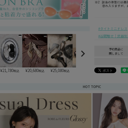
)
タイトミニドレス
谷間魅せ｜武器別
予約商品に
関しまして
¥
21,780
¥
20,680
¥
25,080
¥
6,900
¥
6,900
税込
税込
税込
税込
税込
HOT TOPIC