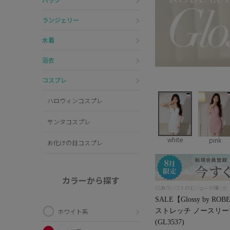
ランジェリー
水着
浴衣
コスプレ
ハロウィンコスプレ
サンタコスプレ
white
pink
お化けの日コスプレ
カラーから探す
XSあり!バストのビジューが輝く☆
SALE【Glossy by 
ストレッチ ノースリー
ホワイト系
(GL3537)