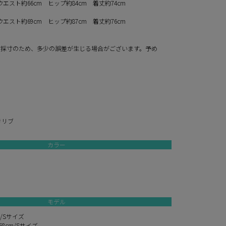
ウエスト約66cm ヒップ約84cm 着丈約74cm
ウエスト約69cm ヒップ約87cm 着丈約76cm
寸採寸のため、多少の誤差が生じる場合がございます。予め
。
きリブ
カラー
モデル
m/Sサイズ
8cm/Sサイズ