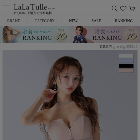
¥12,000以上購入で送料無料
BRAND
CATEGORY
NEW
SALE
RANKING
Anella
ミニドレス
gl-md-gl3588z2
商品番号
L.A.import
膝丈ドレス
ROBE de FLEURS
ロングドレス
Glossy
キャバヒール
DEA.
スーツ
ANIER.
アウター
ANGEL R
バッグ