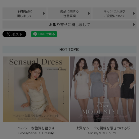
予約商品に
商品に関する
キャンセル及び
関しまして
注意事項
ご変更について
お取り寄せに関しまして
HOT TOPIC
ヘルシーな色気を纏う💄
上質なムードで視線を惹きつける♡
Glossy Sensual Dress💎
Glossy MODE STYLE