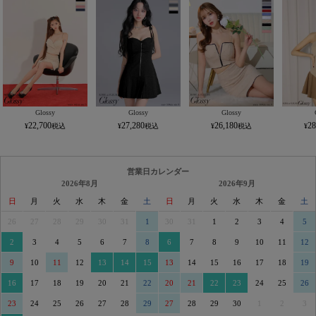
Glossy
Glossy
Glossy
22,700
27,280
26,180
28
営業日カレンダー
2026年8月
2026年9月
日
月
火
水
木
金
土
日
月
火
水
木
金
土
26
27
28
29
30
31
1
30
31
1
2
3
4
5
2
3
4
5
6
7
8
6
7
8
9
10
11
12
9
10
11
12
13
14
15
13
14
15
16
17
18
19
16
17
18
19
20
21
22
20
21
22
23
24
25
26
23
24
25
26
27
28
29
27
28
29
30
1
2
3