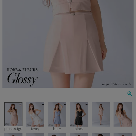
Veautt
ランジェリー
PURESS
コスプレ
Andy
水着
an
浴衣
GLAMOROUS
IRMA
JEAN MACLEAN
JENNNY
COMEX
pink beige
ivory
blue
black
Rechercher