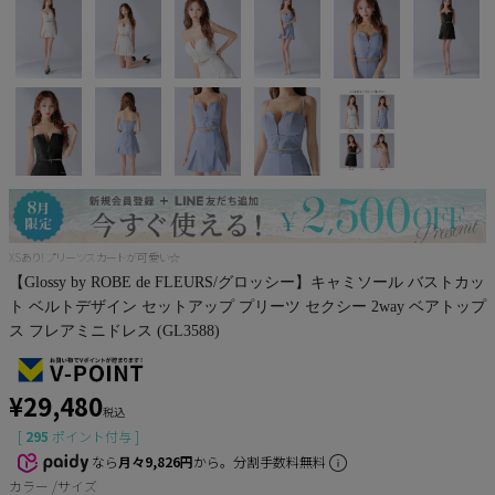
Pleaser
XSあり! プリーツスカートが可愛い☆
【Glossy by ROBE de FLEURS/グロッシー】キャミソール バストカッ
ト ベルトデザイン セットアップ プリーツ セクシー 2way ベアトップ
ス フレアミニドレス (GL3588)
¥
29,480
税込
[
295
ポイント付与 ]
なら
月々9,826円
から。分割手数料無料
カラー
サイズ