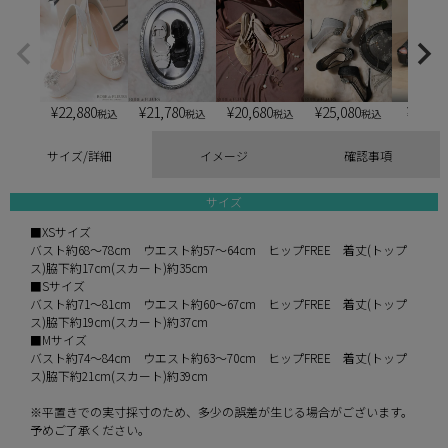
¥
22,880
¥
21,780
¥
20,680
¥
25,080
¥
6,900
税込
税込
税込
税込
サイズ/詳細
イメージ
確認事項
サイズ
■XSサイズ
バスト約68～78cm ウエスト約57～64cm ヒップFREE 着丈(トップ
ス)脇下約17cm(スカート)約35cm
■Sサイズ
バスト約71～81cm ウエスト約60～67cm ヒップFREE 着丈(トップ
ス)脇下約19cm(スカート)約37cm
■Mサイズ
バスト約74～84cm ウエスト約63～70cm ヒップFREE 着丈(トップ
ス)脇下約21cm(スカート)約39cm
※平置きでの実寸採寸のため、多少の誤差が生じる場合がございます。
予めご了承ください。