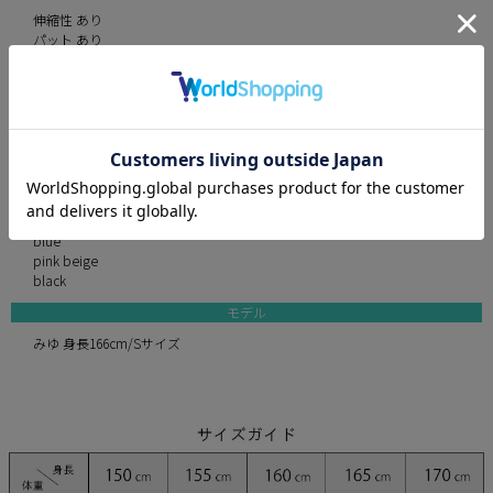
伸縮性 あり
パット あり
裏地 あり
透け感 なし
付属品 肩紐
インナーパンツ あり
素材 ツイル
カラー
ivory
blue
pink beige
black
モデル
みゆ 身長166cm/Sサイズ