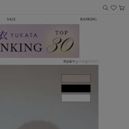
SALE
RANKING
gl-md-gl3723z1
商品番号