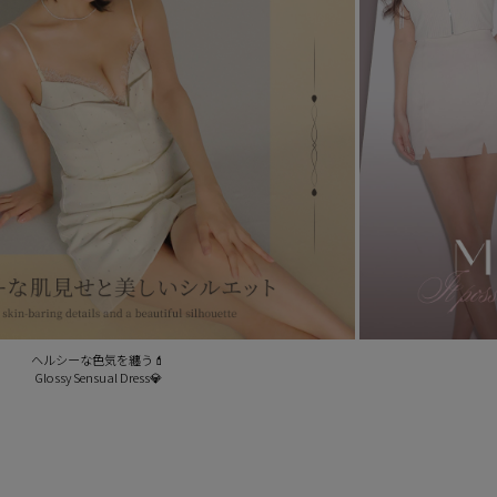
ヘルシーな色気を纏う💄
Glossy Sensual Dress💎