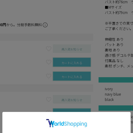
バスト約76cm 
■Mサイズ
バスト約79cm 
※平置きでの実
93円
から。分割手数料無料
ご了承ください
伸縮性 あり
パット あり
再入荷お知らせ
裏地 あり
透け感 デコルテ
付属品 なし
カートに入れる
素材 ポンチ、メ
カートに入れる
ivory
navy blue
black
再入荷お知らせ
カートに入れる
ももか 身長156
ゆめ 身長160c
カートに入れる