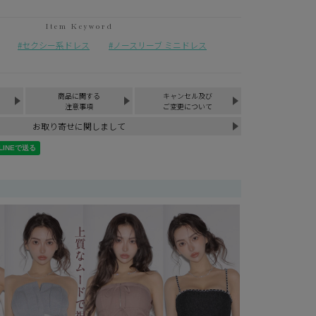
¥
7,900
税込
セクシー系ドレス
ノースリーブ ミニドレス
商品に関する
キャンセル及び
注意事項
ご変更について
お取り寄せに関しまして