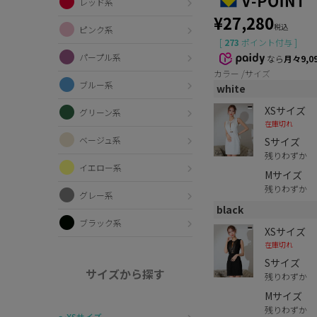
レッド系
¥
27,280
税込
ピンク系
[
273
ポイント付与 ]
パープル系
なら
月々9,0
カラー
サイズ
ブルー系
white
XSサイズ
グリーン系
在庫切れ
ベージュ系
Sサイズ
残りわずか
イエロー系
Mサイズ
残りわずか
グレー系
black
ブラック系
XSサイズ
在庫切れ
Sサイズ
サイズから探す
残りわずか
Mサイズ
残りわずか
〜XSサイズ