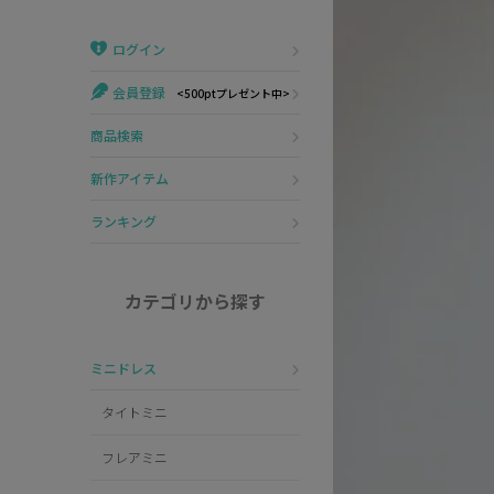
Veautt
ランジェリー
ログイン
PURESS
コスプレ
会員登録
<500ptプレゼント中>
Andy
水着
商品検索
an
浴衣
新作アイテム
GLAMOROUS
ランキング
IRMA
カテゴリから探す
JEAN MACLEAN
ミニドレス
JENNNY
タイトミニ
COMEX
フレアミニ
Rechercher