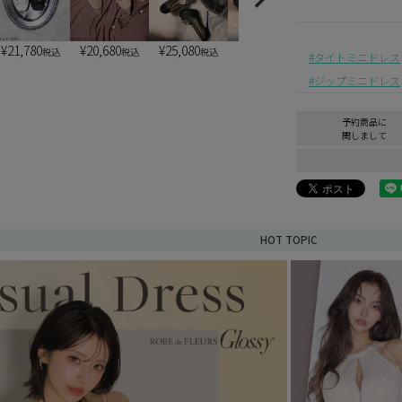
¥
21,780
¥
20,680
¥
25,080
¥
6,900
¥
6,900
税込
税込
税込
税込
税込
タイトミニドレス
ジップミニドレス
予約商品に
関しまして
HOT TOPIC