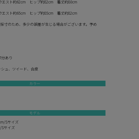
ウエスト約62cm ヒップ約82cm 着丈約80cm
ウエスト約65cm ヒップ約85cm 着丈約82cm
寸採寸のため、多少の誤差が生じる場合がございます。予め
。
部分あり
ッシュ、ツイード、合皮
カラー
モデル
cm/Sサイズ
m/Sサイズ