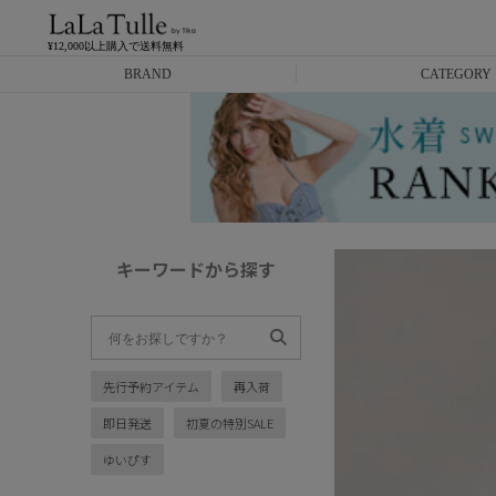
¥12,000以上購入で送料無料
BRAND
CATEGORY
Anella
ミニドレス
L.A.import
膝丈ドレス
ROBE de FLEURS
ロングドレス
キーワードから探す
Glossy
キャバヒール
DEA.
スーツ
先行予約アイテム
再入荷
ANIER.
アウター
即日発送
初夏の特別SALE
ANGEL R
バッグ
ゆいぴす