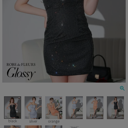
Veautt
ランジェリー
PURESS
コスプレ
Andy
水着
an
浴衣
GLAMOROUS
IRMA
JEAN MACLEAN
JENNNY
COMEX
black
silver
orange
Rechercher