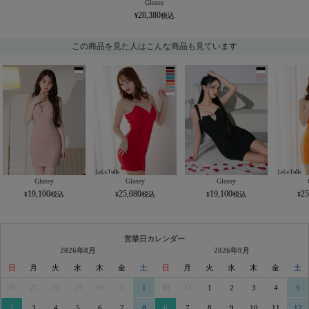
Glossy
28,380
この商品を見た人はこんな商品も見ています
Glossy
Glossy
Glossy
19,100
25,080
19,100
25
営業日カレンダー
2026年8月
2026年9月
日
月
火
水
木
金
土
日
月
火
水
木
金
土
26
27
28
29
30
31
1
30
31
1
2
3
4
5
2
3
4
5
6
7
8
6
7
8
9
10
11
12