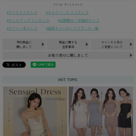
タイトミニドレス
キャミソール ミニドレス
セットアップ ミニドレス
谷間魅せ｜武器別ドレス
セクシー系ドレス
高級キャバドレスブランド一覧
予約商品に
商品に関する
キャンセル及び
関しまして
注意事項
ご変更について
お取り寄せに関しまして
HOT TOPIC