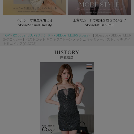
ヘルシーな色気を纏う💄
上質なムードで視線を惹きつける♡
Glossy Sensual Dress💎
Glossy MODE STYLE
TOP
ROBE de FLEURSブランド
ROBE de FLEURS Glossy
【Glossy by ROBE de FLEUR
S/グロッシー】バストカット キラキラストーン メッシュ キャミソール ストレッチ タイ
トミニドレス(GL3728)
HISTORY
閲覧履歴