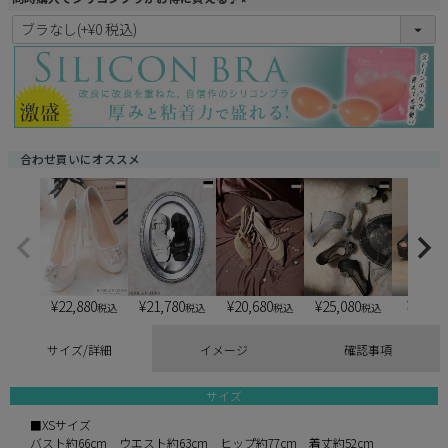
(
必
須
)
合わせ買いにオススメ
¥
22,880
¥
21,780
¥
20,680
¥
25,080
¥
6,900
税込
税込
税込
税込
サイズ/詳細
イメージ
確認事項
サイズ
■XSサイズ
バスト約66cm ウエスト約63cm ヒップ約77cm 着丈約52cm