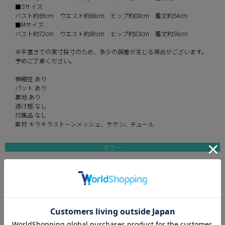
■Sサイズ
バスト約69cm ウエスト約66cm ヒップ約80cm 着丈約54cm
■Mサイズ
バスト約72cm ウエスト約69cm ヒップ約83cm 着丈約56cm
※平置きでの実寸採寸のため、多少の誤差が生じる場合がございます。
予めご了承ください。
伸縮性 あり
パット あり
裏地 あり
透け感 なし
付属品 なし
素材 キラキラストーンメッシュ、サテン、チュール
カラー
orange
black
silver
モデル
ゆうめろ 身長160cm/Sサイズ 如月れい 身長156cm/Sサイズ