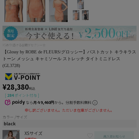
Pleaser
XSあり!透ける谷間がセクシー☆
【Glossy by ROBE de FLEURS/グロッシー】バストカット キラキラス
トーン メッシュ キャミソール ストレッチ タイトミニドレス
(GL3728)
¥
28,380
税込
[
284
ポイント付与 ]
なら
月々9,460円
から。分割手数料無料
申し訳ございません。ただいま在庫がございません。
カラー
サイズ
black
XSサイズ
再入荷お知らせ
在庫切れ