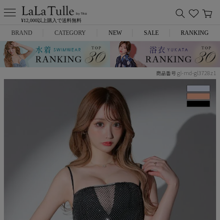
¥12,000以上購入で送料無料
BRAND
CATEGORY
NEW
SALE
RANKING
Anella
ミニドレス
gl-md-gl3728z1
商品番号
L.A.import
膝丈ドレス
ROBE de FLEURS
ロングドレス
Glossy
キャバヒール
DEA.
スーツ
ANIER.
アウター
ANGEL R
バッグ