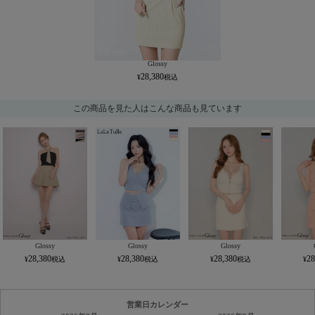
Glossy
28,380
この商品を見た人はこんな商品も見ています
Glossy
Glossy
Glossy
28,380
28,380
28,380
28
営業日カレンダー