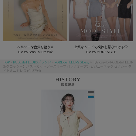
ヘルシーな色気を纏う💄
上質なムードで視線を惹きつける♡
Glossy Sensual Dress💎
Glossy MODE STYLE
TOP
ROBE de FLEURSブランド
ROBE de FLEURS Glossy
【Glossy by ROBE de FLEUR
S/グロッシー】バストカット ノースリーブ バックオープン ビジューネック セクシー タ
イトミニドレス (GL3794)
HISTORY
閲覧履歴