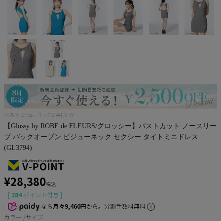
Pleaser
XSあり!ビジューネックが美しい☆
【Glossy by ROBE de FLEURS/グロッシー】バストカット ノースリー
ブ バックオープン ビジューネック セクシー タイトミニドレス
(GL3794)
¥
28,380
税込
[
284
ポイント付与 ]
なら
月々9,460円
から。分割手数料無料
カラー
サイズ