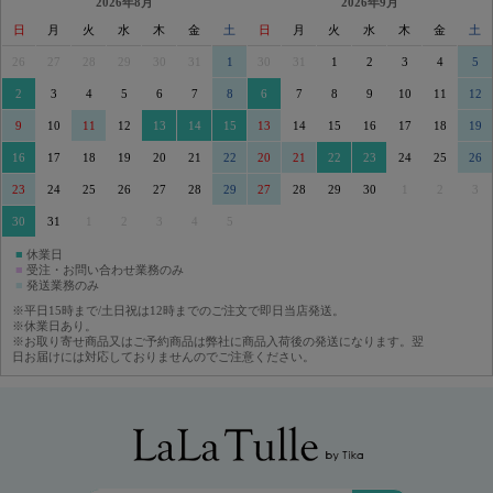
2026年8月
2026年9月
日
月
火
水
木
金
土
日
月
火
水
木
金
土
26
27
28
29
30
31
1
30
31
1
2
3
4
5
2
3
4
5
6
7
8
6
7
8
9
10
11
12
9
10
11
12
13
14
15
13
14
15
16
17
18
19
16
17
18
19
20
21
22
20
21
22
23
24
25
26
23
24
25
26
27
28
29
27
28
29
30
1
2
3
30
31
1
2
3
4
5
■
休業日
■
受注・お問い合わせ業務のみ
■
発送業務のみ
※平日15時まで/土日祝は12時までのご注文で即日当店発送。
※休業日あり。
※お取り寄せ商品又はご予約商品は弊社に商品入荷後の発送になります。翌
日お届けには対応しておりませんのでご注意ください。