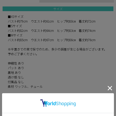
サイズ
■XSサイズ
バスト約79cm ウエスト約61cm ヒップ約80㎝ 着丈約72cm
■Sサイズ
バスト約82cm ウエスト約64cm ヒップ約83㎝ 着丈約74cm
■Mサイズ
バスト約85cm ウエスト約67cm ヒップ約86㎝ 着丈約76cm
※平置きでの実寸採寸のため、多少の誤差が生じる場合がございます。
予めご了承ください。
伸縮性 あり
パット あり
裏地 あり
透け感 なし
付属品 なし
素材 ワッフル、チュール
カラー
blue
ivory
gray