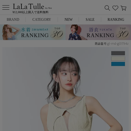
¥12,000以上購入で送料無料
BRAND
CATEGORY
NEW
SALE
RANKING
Anella
ミニドレス
gl-md-gl3794z
商品番号
L.A.import
膝丈ドレス
ROBE de FLEURS
ロングドレス
Glossy
キャバヒール
DEA.
スーツ
ANIER.
アウター
ANGEL R
バッグ