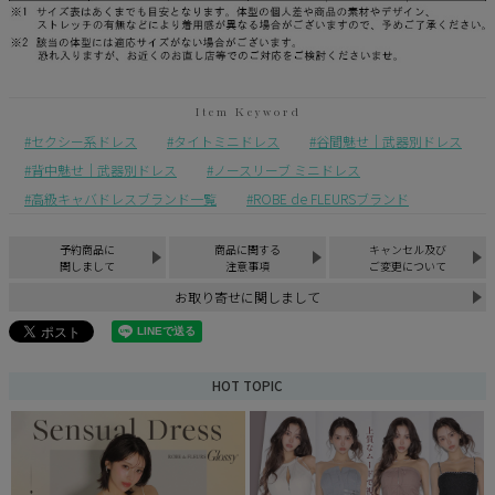
セクシー系ドレス
タイトミニドレス
谷間魅せ｜武器別ドレス
背中魅せ｜武器別ドレス
ノースリーブ ミニドレス
高級キャバドレスブランド一覧
ROBE de FLEURSブランド
予約商品に
商品に関する
キャンセル及び
関しまして
注意事項
ご変更について
お取り寄せに関しまして
HOT TOPIC