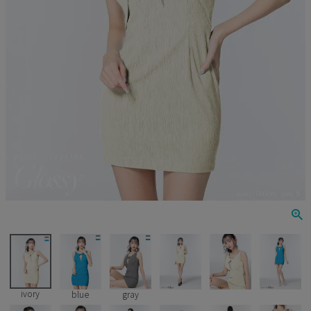
Veautt
ランジェリー
PURESS
コスプレ
Andy
水着
an
浴衣
GLAMOROUS
IRMA
JEAN MACLEAN
JENNNY
COMEX
ivory
blue
gray
Rechercher