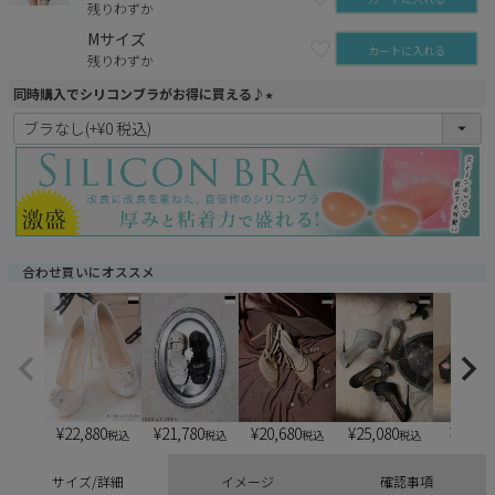
残りわずか
Mサイズ
カートに入れる
残りわずか
同時購入でシリコンブラがお得に買える♪
(
必
須
)
合わせ買いにオススメ
¥
22,880
¥
21,780
¥
20,680
¥
25,080
¥
6,900
税込
税込
税込
税込
サイズ/詳細
イメージ
確認事項