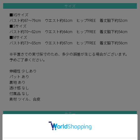
サイズ
■XSサイズ
バスト約67～79cm ウエスト約61cm ヒップFREE 着丈脇下約52cm
■Sサイズ
バスト約70～82cm ウエスト約64cm ヒップFREE 着丈脇下約54cm
■Mサイズ
バスト約73～85cm ウエスト約67cm ヒップFREE 着丈脇下約56cm
※平置きでの実寸採寸のため、多少の誤差が生じる場合がございます。
予めご了承ください。
伸縮性 少しあり
パット あり
裏地 あり
透け感 なし
付属品 なし
素材 ツイル、合皮
カラー
sand beige
gray
black