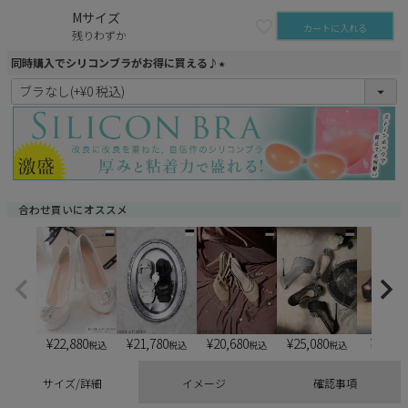
Mサイズ
カートに入れる
残りわずか
同時購入でシリコンブラがお得に買える♪
(
必
須
)
合わせ買いにオススメ
¥
22,880
¥
21,780
¥
20,680
¥
25,080
¥
6,900
税込
税込
税込
税込
サイズ/詳細
イメージ
確認事項