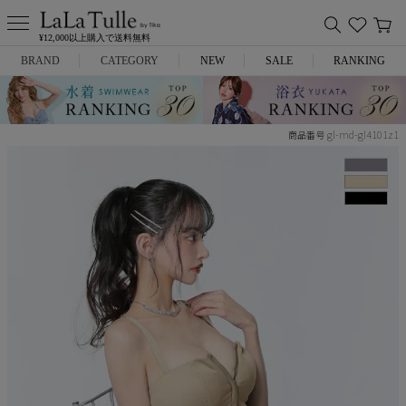
¥12,000以上購入で送料無料
BRAND
CATEGORY
NEW
SALE
RANKING
Anella
ミニドレス
gl-md-gl4101z1
商品番号
L.A.import
膝丈ドレス
ROBE de FLEURS
ロングドレス
Glossy
キャバヒール
DEA.
スーツ
ANIER.
アウター
ANGEL R
バッグ