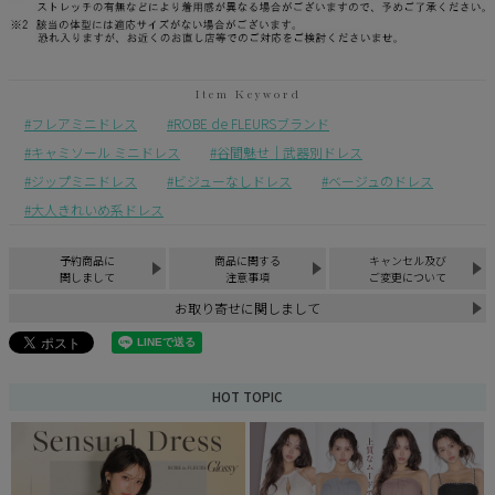
フレアミニドレス
ROBE de FLEURSブランド
キャミソール ミニドレス
谷間魅せ｜武器別ドレス
ジップミニドレス
ビジューなしドレス
ベージュのドレス
大人きれいめ系ドレス
予約商品に
商品に関する
キャンセル及び
関しまして
注意事項
ご変更について
お取り寄せに関しまして
HOT TOPIC