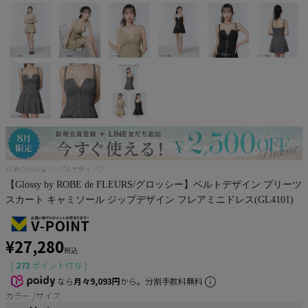
Pleaser
XSあり!coolなシンプルデザイン♡
【Glossy by ROBE de FLEURS/グロッシー】ベルトデザイン プリーツ
スカート キャミソール ジップデザイン フレアミニドレス(GL4101)
¥
27,280
税込
[
273
ポイント付与 ]
なら
月々9,093円
から。分割手数料無料
カラー
サイズ