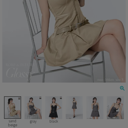
Veautt
ランジェリー
PURESS
コスプレ
Andy
水着
an
浴衣
GLAMOROUS
IRMA
JEAN MACLEAN
JENNNY
COMEX
sand
gray
black
beige
Rechercher