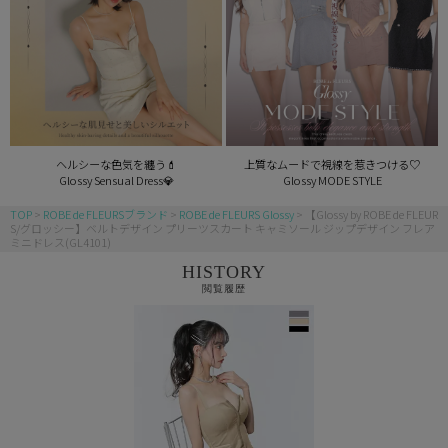
ヘルシーな色気を纏う💄
上質なムードで視線を惹きつける♡
Glossy Sensual Dress💎
Glossy MODE STYLE
TOP
ROBE de FLEURSブランド
ROBE de FLEURS Glossy
【Glossy by ROBE de FLEUR
S/グロッシー】ベルトデザイン プリーツスカート キャミソール ジップデザイン フレア
ミニドレス(GL4101)
HISTORY
閲覧履歴