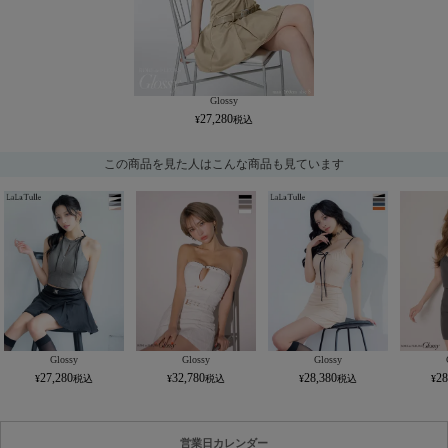
Glossy
27,280
この商品を見た人はこんな商品も見ています
Glossy
Glossy
Glossy
27,280
32,780
28,380
28
営業日カレンダー