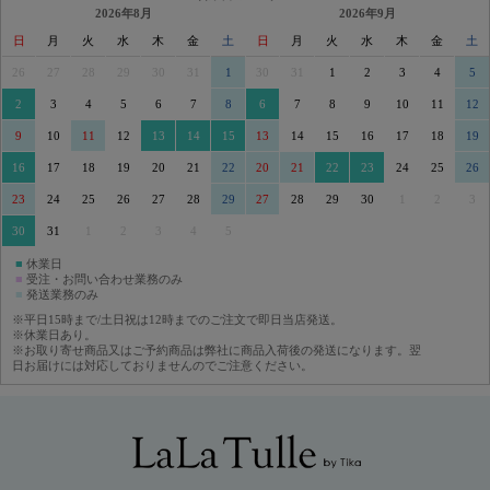
2026年8月
2026年9月
日
月
火
水
木
金
土
日
月
火
水
木
金
土
26
27
28
29
30
31
1
30
31
1
2
3
4
5
2
3
4
5
6
7
8
6
7
8
9
10
11
12
9
10
11
12
13
14
15
13
14
15
16
17
18
19
16
17
18
19
20
21
22
20
21
22
23
24
25
26
23
24
25
26
27
28
29
27
28
29
30
1
2
3
30
31
1
2
3
4
5
■
休業日
■
受注・お問い合わせ業務のみ
■
発送業務のみ
※平日15時まで/土日祝は12時までのご注文で即日当店発送。
※休業日あり。
※お取り寄せ商品又はご予約商品は弊社に商品入荷後の発送になります。翌
日お届けには対応しておりませんのでご注意ください。