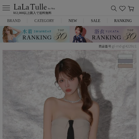
¥12,000以上購入で送料無料
BRAND
CATEGORY
NEW
SALE
RANKING
Anella
ミニドレス
gl-md-gl4229z1
商品番号
L.A.import
膝丈ドレス
ROBE de FLEURS
ロングドレス
Glossy
キャバヒール
DEA.
スーツ
ANIER.
アウター
ANGEL R
バッグ