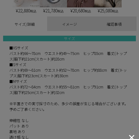
¥
22,880
¥
21,780
¥
20,680
¥
25,080
税込
税込
税込
税込
サイズ/詳細
イメージ
確認事項
サイズ
■XSサイズ
バスト約66～78cm ウエスト約49～75cm ヒップ85cm 着丈(トップ
ス)脇下約21cm(スカート)約28cm
■Sサイズ
バスト約69～81cm ウエスト約52～78cm ヒップ約88cm 着丈(トッ
プス)脇下約23cm(スカート)約30cm
■Mサイズ
バスト約72～84cm ウエスト約55～81cm ヒップ91cm 着丈(トップ
ス)脇下約25cm(スカート)約32cm
※平置きでの実寸採寸のため、多少の誤差が生じる場合がございます。
予めご了承ください。
伸縮性 なし
パット あり
裏地 あり
透け感 なし