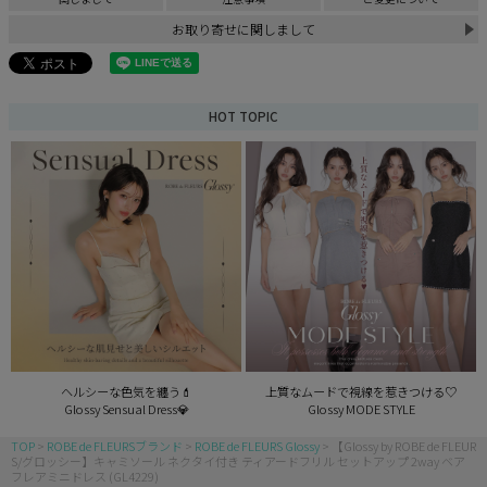
お取り寄せに関しまして
HOT TOPIC
ヘルシーな色気を纏う💄
上質なムードで視線を惹きつける♡
Glossy Sensual Dress💎
Glossy MODE STYLE
TOP
ROBE de FLEURSブランド
ROBE de FLEURS Glossy
【Glossy by ROBE de FLEUR
S/グロッシー】キャミソール ネクタイ付き ティアードフリル セットアップ 2way ベア
フレアミニドレス (GL4229)