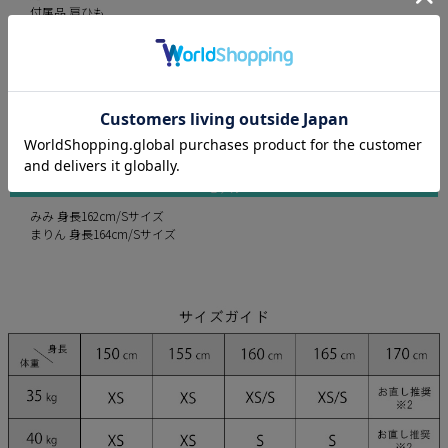
付属品 肩ひも
インナーパンツ あり
素材 ブロード、ツイル
カラー
white
gray
beige
モデル
みみ 身長162cm/Sサイズ
まりん 身長164cm/Sサイズ