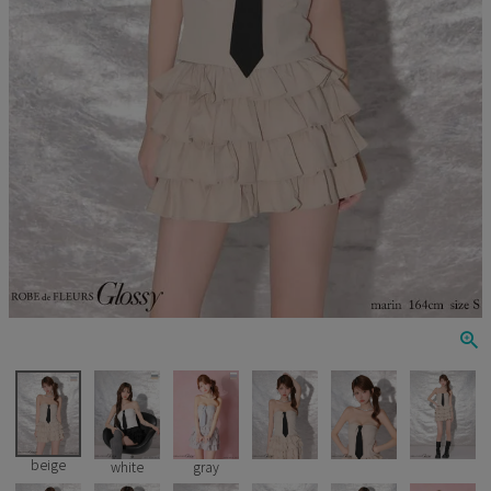
Veautt
ランジェリー
PURESS
コスプレ
Andy
水着
an
浴衣
GLAMOROUS
IRMA
JEAN MACLEAN
JENNNY
COMEX
beige
white
gray
Rechercher