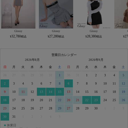
Glossy
Glossy
Glossy
32,780
27,280
28,380
27
営業日カレンダー
2026年8月
2026年9月
日
月
火
水
木
金
土
日
月
火
水
木
金
土
26
27
28
29
30
31
1
30
31
1
2
3
4
5
2
3
4
5
6
7
8
6
7
8
9
10
11
12
9
10
11
12
13
14
15
13
14
15
16
17
18
19
16
17
18
19
20
21
22
20
21
22
23
24
25
26
23
24
25
26
27
28
29
27
28
29
30
1
2
3
30
31
1
2
3
4
5
■
休業日