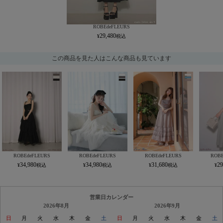
ROBEdeFLEURS
29,480
この商品を見た人はこんな商品も見ています
ROBEdeFLEURS
ROBEdeFLEURS
ROBEdeFLEURS
ROBE
34,980
34,980
31,680
29
営業日カレンダー
2026年8月
2026年9月
日
月
火
水
木
金
土
日
月
火
水
木
金
土