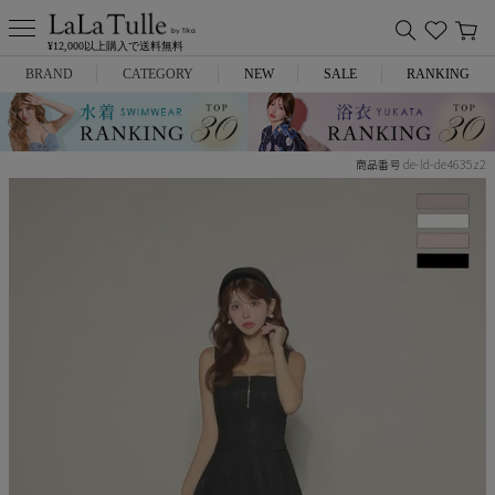
¥12,000以上購入で送料無料
BRAND
CATEGORY
NEW
SALE
RANKING
Anella
ミニドレス
de-ld-de4635z2
商品番号
L.A.import
膝丈ドレス
ROBE de FLEURS
ロングドレス
Glossy
キャバヒール
DEA.
スーツ
ANIER.
アウター
ANGEL R
バッグ