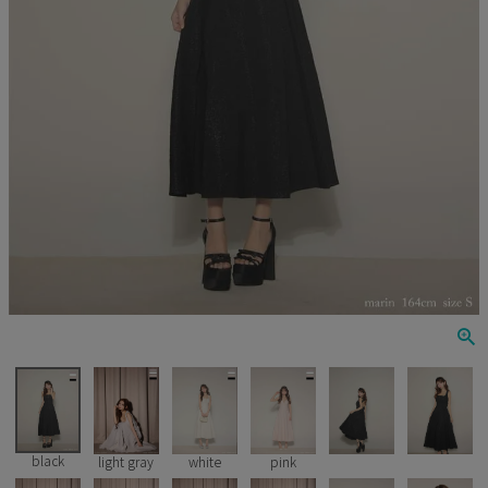
Veautt
ランジェリー
PURESS
コスプレ
Andy
水着
an
浴衣
GLAMOROUS
IRMA
JEAN MACLEAN
JENNNY
COMEX
black
light gray
white
pink
Rechercher