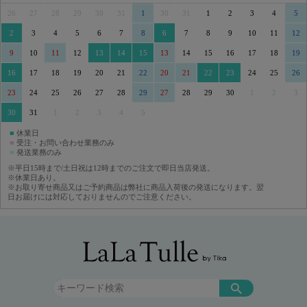
26
27
28
29
30
31
1
30
31
1
2
3
4
5
2
3
4
5
6
7
8
6
7
8
9
10
11
12
9
10
11
12
13
14
15
13
14
15
16
17
18
19
16
17
18
19
20
21
22
20
21
22
23
24
25
26
23
24
25
26
27
28
29
27
28
29
30
1
2
3
30
31
1
2
3
4
5
■
休業日
■
受注・お問い合わせ業務のみ
■
発送業務のみ
※平日15時まで/土日祝は12時までのご注文で即日当店発送。
※休業日あり。
※お取り寄せ商品又はご予約商品は弊社に商品入荷後の発送になります。翌
日お届けには対応しておりませんのでご注意ください。