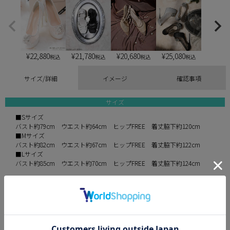
¥
22,880
¥
21,780
¥
20,680
¥
25,080
税込
税込
税込
税込
サイズ/詳細
イメージ
確認事項
サイズ
■Sサイズ
バスト約79cm ウエスト約64cm ヒップFREE 着丈脇下約120cm
■Mサイズ
バスト約82cm ウエスト約67cm ヒップFREE 着丈脇下約122cm
■Lサイズ
バスト約85cm ウエスト約70cm ヒップFREE 着丈脇下約124cm
※平置きでの実寸採寸のため、多少の誤差が生じる場合がございます。
予めご了承ください。
伸縮性 なし
パット あり