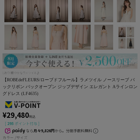
Pleaser
Lあり!華やかなラメツイル♪
【ROBEdeFLEURS/ローブドフルール】ラメツイル ノースリーブ バ
ックリボン バックオープン ジップデザイン エレガント Aラインロン
グドレス (LF4635)
¥
29,480
税込
[
295
ポイント付与 ]
なら
月々9,826円
から。分割手数料無料
カラー
サイズ