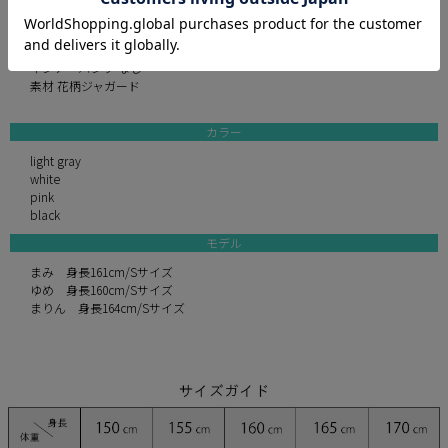
裏地 あり
透け感 なし
付属品 なし
インナーパンツ なし
素材 花柄ジャガード
カラー
light gray
white
pink
black
モデル
まみ 身長161cm/Sサイズ
ゆめ 身長160cm/Sサイズ
まりん 身長164cm/Sサイズ