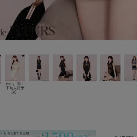
下
ivory【8月
下旬入荷予
定】