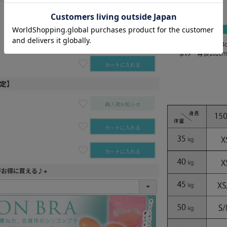
gray
black
カートに入れる
カートに入れる
まりん 身長164
まみ 身長161c
カートに入れる
予定】
再入荷お知らせ
カートに入れる
カートに入れる
がお得に買える♪
(
必
須
)