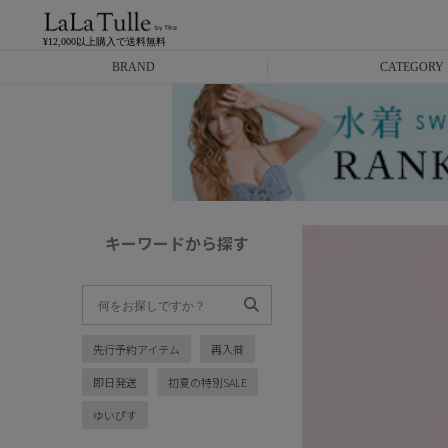
¥12,000以上購入で送料無料
BRAND
CATEGORY
Anella
ミニドレス
L.A.import
膝丈ドレス
ROBE de FLEURS
ロングドレス
キーワードから探す
Glossy
キャバヒール
DEA.
スーツ
先行予約アイテム
再入荷
ANIER.
アウター
即日発送
初夏の特別SALE
ANGEL R
バッグ
ゆいぴす