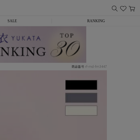
SALE
RANKING
rf-md-fm3447
商品番号