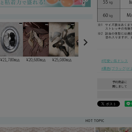
¥
21,780
¥
20,680
¥
25,080
¥
6,900
¥
6,900
税込
税込
税込
税込
税込
可愛い系ドレス
黒色(ブラック)ド
予約商品に
関しまして
HOT TOPIC