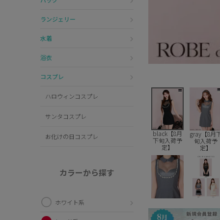
ランジェリー
水着
浴衣
コスプレ
ハロウィンコスプレ
サンタコスプレ
black【8月
gray【8月
お化けの日コスプレ
下旬入荷予
旬入荷予
定】
定】
カラーから探す
ホワイト系