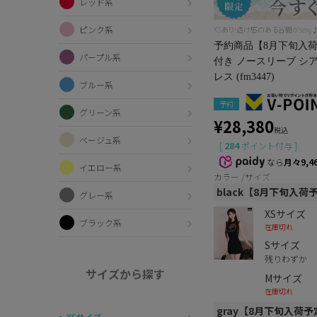
レッド系
ピンク系
XSあり!透け感のある谷間がsexy
予約商品【8月下旬入荷予
パープル系
付き ノースリーブ シ
レス (fm3447)
ブルー系
予約
グリーン系
¥
28,380
税込
ベージュ系
[
284
ポイント付与 ]
なら
月々9,4
イエロー系
カラー
サイズ
black【8月下旬入荷
グレー系
XSサイズ
ブラック系
在庫切れ
Sサイズ
残りわずか
サイズから探す
Mサイズ
在庫切れ
gray【8月下旬入荷予
〜XSサイズ