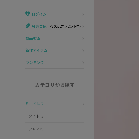
Veautt
ランジェリー
ログイン
PURESS
コスプレ
会員登録
<500ptプレゼント中>
Andy
水着
商品検索
an
浴衣
新作アイテム
GLAMOROUS
ランキング
IRMA
カテゴリから探す
JEAN MACLEAN
ミニドレス
JENNNY
タイトミニ
COMEX
フレアミニ
Rechercher