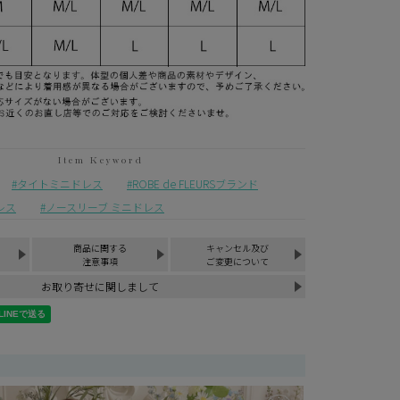
¥
7,900
税込
タイトミニドレス
ROBE de FLEURSブランド
レス
ノースリーブ ミニドレス
商品に関する
キャンセル及び
注意事項
ご変更について
お取り寄せに関しまして