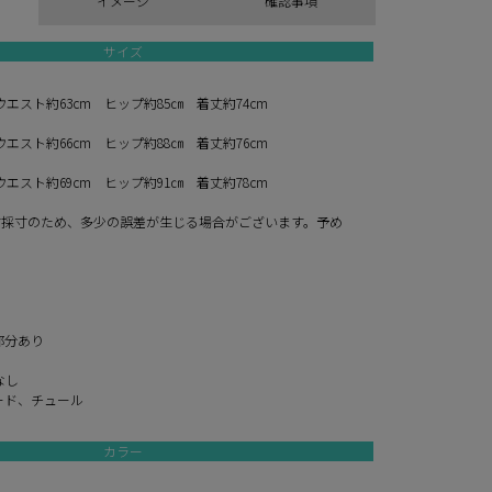
イメージ
確認事項
サイズ
ウエスト約63cm ヒップ約85㎝ 着丈約74cm
ウエスト約66cm ヒップ約88㎝ 着丈約76cm
ウエスト約69cm ヒップ約91㎝ 着丈約78cm
寸採寸のため、多少の誤差が生じる場合がございます。予め
。
部分あり
なし
ード、チュール
カラー