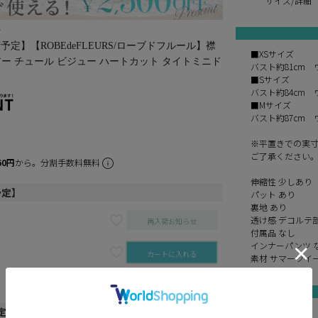
サイズ/詳細
♪
定】【ROBEdeFLEURS/ローブドフルール】襟
■XSサイズ
アー チュール ビジュー ハートカット タイトミニド
バスト約81cm 
■Sサイズ
バスト約84cm 
■Mサイズ
バスト約87cm 
※平置きでの実
ご了承ください
60円
から。分割手数料無料
伸縮性 少しあり
予定】
パット あり
裏地 あり
透け感 デコルテ
再入荷お知らせ
付属品 なし
インナーパンツ 
カートに入れる
素材 サマーツイ
再入荷お知らせ
定】
ivory