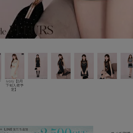
下
ivory【8月
下旬入荷予
定】