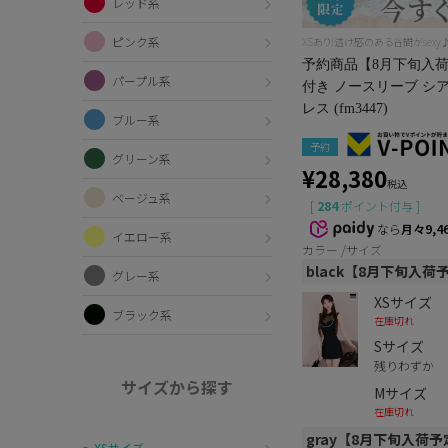
レッド系
ピンク系
XSあり!透け感のある谷間がsexy
予約商品【8月下旬入荷予
パープル系
付き ノースリーブ シ
レス (fm3447)
ブルー系
予約
グリーン系
¥
28,380
税込
ベージュ系
[
284
ポイント付与 ]
なら
月々9,4
イエロー系
カラー
サイズ
black【8月下旬入荷
グレー系
XSサイズ
ブラック系
在庫切れ
Sサイズ
残りわずか
サイズから探す
Mサイズ
在庫切れ
gray【8月下旬入荷予
〜XSサイズ