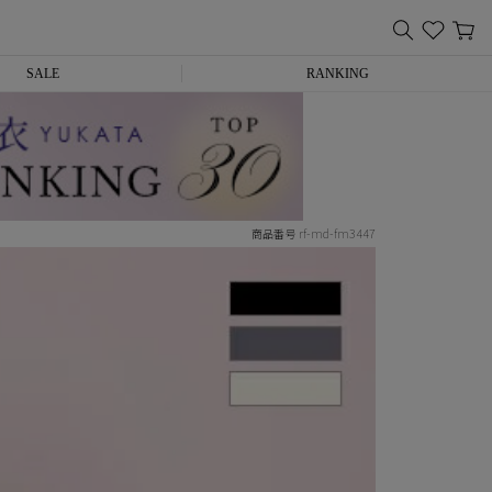
SALE
RANKING
rf-md-fm3447
商品番号