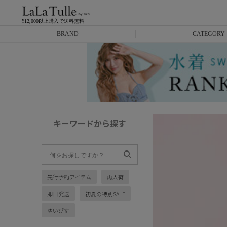
¥12,000以上購入で送料無料
BRAND
CATEGORY
Anella
ミニドレス
L.A.import
膝丈ドレス
ROBE de FLEURS
ロングドレス
キーワードから探す
Glossy
キャバヒール
DEA.
スーツ
先行予約アイテム
再入荷
ANIER.
アウター
即日発送
初夏の特別SALE
ANGEL R
バッグ
ゆいぴす