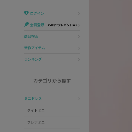
Veautt
ランジェリー
ログイン
PURESS
コスプレ
会員登録
<500ptプレゼント中>
Andy
水着
商品検索
an
浴衣
新作アイテム
GLAMOROUS
ランキング
IRMA
カテゴリから探す
JEAN MACLEAN
ミニドレス
JENNNY
タイトミニ
COMEX
フレアミニ
Rechercher