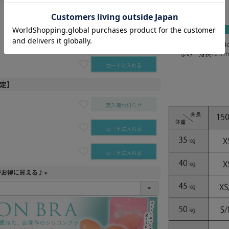
gray
black
カートに入れる
カートに入れる
まりん 身長164
まみ 身長161c
カートに入れる
予定】
再入荷お知らせ
カートに入れる
カートに入れる
がお得に買える♪
(
必
須
)