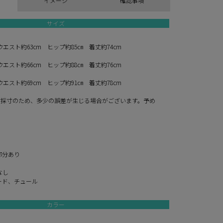
イメージ
確認事項
サイズ
ウエスト約63cm ヒップ約85㎝ 着丈約74cm
ウエスト約66cm ヒップ約88㎝ 着丈約76cm
ウエスト約69cm ヒップ約91㎝ 着丈約78cm
寸採寸のため、多少の誤差が生じる場合がございます。予め
。
部分あり
なし
ード、チュール
カラー