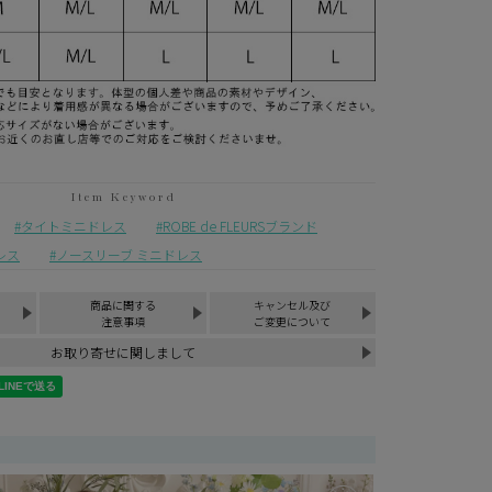
¥
7,900
税込
タイトミニドレス
ROBE de FLEURSブランド
レス
ノースリーブ ミニドレス
商品に関する
キャンセル及び
注意事項
ご変更について
お取り寄せに関しまして