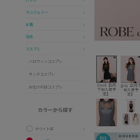
ランジェリー
水着
浴衣
コスプレ
ハロウィンコスプレ
サンタコスプレ
black【8月
gray【8月
お化けの日コスプレ
下旬入荷予
旬入荷予
定】
定】
カラーから探す
ホワイト系