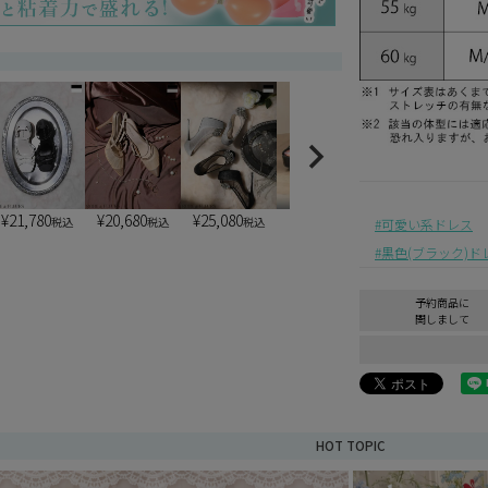
¥
21,780
¥
20,680
¥
25,080
¥
6,900
¥
6,900
税込
税込
税込
税込
税込
可愛い系ドレス
黒色(ブラック)ド
予約商品に
関しまして
HOT TOPIC