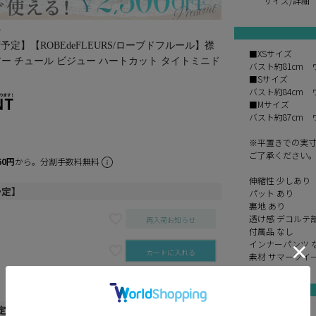
サイズ/詳細
♪
定】【ROBEdeFLEURS/ローブドフルール】襟
■XSサイズ
アー チュール ビジュー ハートカット タイトミニド
バスト約81cm 
■Sサイズ
バスト約84cm 
■Mサイズ
バスト約87cm 
※平置きでの実
ご了承ください
60円
から。分割手数料無料
伸縮性 少しあり
予定】
パット あり
裏地 あり
透け感 デコルテ
再入荷お知らせ
付属品 なし
インナーパンツ 
カートに入れる
素材 サマーツイ
再入荷お知らせ
定】
ivory