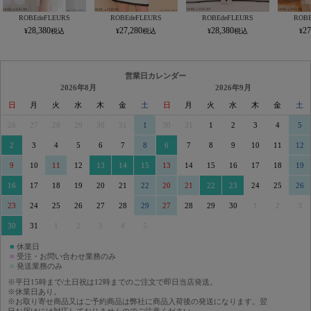
ROBEdeFLEURS
ROBEdeFLEURS
ROBEdeFLEURS
ROBE
28,380
27,280
28,380
27
営業日カレンダー
2026年8月
2026年9月
日
月
火
水
木
金
土
日
月
火
水
木
金
土
26
27
28
29
30
31
1
30
31
1
2
3
4
5
2
3
4
5
6
7
8
6
7
8
9
10
11
12
9
10
11
12
13
14
15
13
14
15
16
17
18
19
16
17
18
19
20
21
22
20
21
22
23
24
25
26
23
24
25
26
27
28
29
27
28
29
30
1
2
3
30
31
1
2
3
4
5
■
休業日
■
受注・お問い合わせ業務のみ
■
発送業務のみ
※平日15時まで/土日祝は12時までのご注文で即日当店発送。
※休業日あり。
※お取り寄せ商品又はご予約商品は弊社に商品入荷後の発送になります。翌