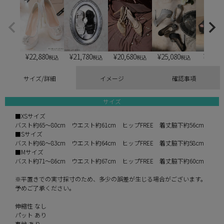
¥
22,880
¥
21,780
¥
20,680
¥
25,080
¥
6,900
税込
税込
税込
税込
サイズ/詳細
イメージ
確認事項
サイズ
■XSサイズ
バスト約65～80cm ウエスト約61cm ヒップFREE 着丈脇下約56cm
■Sサイズ
バスト約68～83cm ウエスト約64cm ヒップFREE 着丈脇下約58cm
■Mサイズ
バスト約71～86cm ウエスト約67cm ヒップFREE 着丈脇下約60cm
※平置きでの実寸採寸のため、多少の誤差が生じる場合がございます。
予めご了承ください。
伸縮性 なし
パット あり
裏地 あり