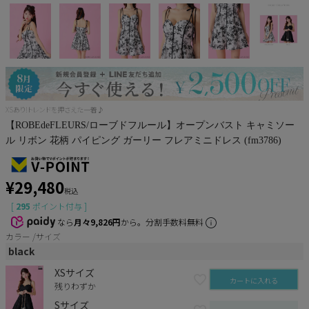
Pleaser
XSあり!トレンドを押さえた一着♪
【ROBEdeFLEURS/ローブドフルール】オープンバスト キャミソー
ル リボン 花柄 パイピング ガーリー フレアミニドレス (fm3786)
¥
29,480
税込
[
295
ポイント付与 ]
なら
月々9,826円
から。分割手数料無料
カラー
サイズ
black
XSサイズ
カートに入れる
残りわずか
Sサイズ