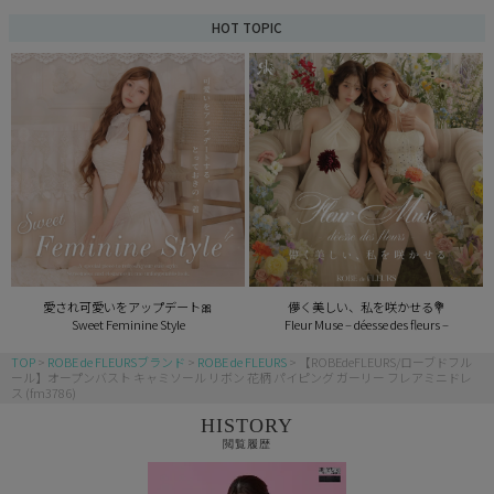
HOT TOPIC
愛され可愛いをアップデート🎀
儚く美しい、私を咲かせる💐
Sweet Feminine Style
Fleur Muse – déesse des fleurs –
TOP
ROBE de FLEURSブランド
ROBE de FLEURS
【ROBEdeFLEURS/ローブドフル
ール】オープンバスト キャミソール リボン 花柄 パイピング ガーリー フレアミニドレ
ス (fm3786)
HISTORY
閲覧履歴