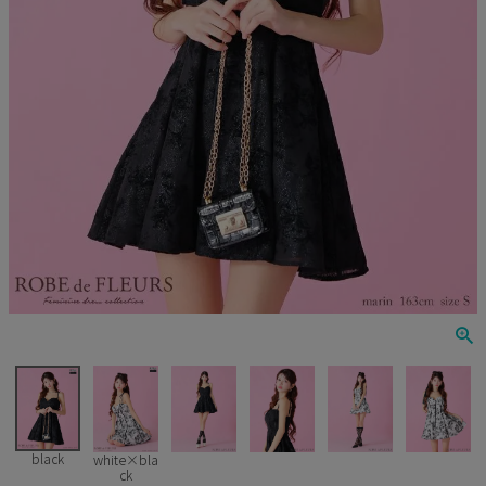
Veautt
ランジェリー
PURESS
コスプレ
Andy
水着
an
浴衣
GLAMOROUS
IRMA
JEAN MACLEAN
JENNNY
COMEX
black
white×bla
ck
Rechercher