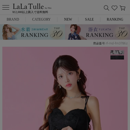
¥12,000以上購入で送料無料
BRAND
CATEGORY
NEW
SALE
RANKING
Anella
ミニドレス
rf-md-fm3786z
商品番号
L.A.import
膝丈ドレス
ROBE de FLEURS
ロングドレス
Glossy
キャバヒール
DEA.
スーツ
ANIER.
アウター
ANGEL R
バッグ