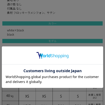
透け感 なし
付属品 なし
素材 フロッキーラメシフォン、サテン
カラー
white×black
black
モデル
まりん 身長164cm/Sサイズ