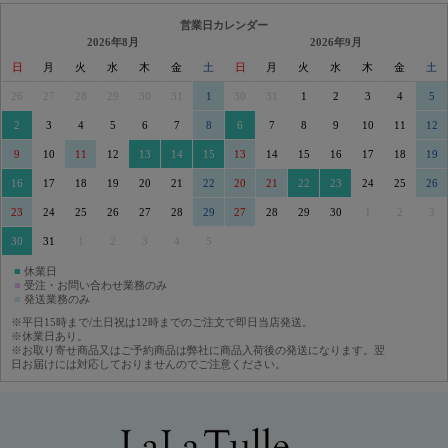
営業日カレンダー
2026年8月
2026年9月
日
月
火
水
木
金
土
日
月
火
水
木
金
土
26
27
28
29
30
31
1
30
31
1
2
3
4
5
2
3
4
5
6
7
8
6
7
8
9
10
11
12
9
10
11
12
13
14
15
13
14
15
16
17
18
19
16
17
18
19
20
21
22
20
21
22
23
24
25
26
23
24
25
26
27
28
29
27
28
29
30
1
2
3
30
31
1
2
3
4
5
■
休業日
■
受注・お問い合わせ業務のみ
■
発送業務のみ
※平日15時まで/土日祝は12時までのご注文で即日当店発送。
※休業日あり。
※お取り寄せ商品又はご予約商品は弊社に商品入荷後の発送になります。翌
日お届けには対応しておりませんのでご注意ください。