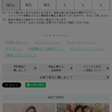
可愛い系ドレス
フレアミニドレス
バレンタインドレス
ワンピース
谷間魅せ｜武器別ドレス
キャミソール ミニドレス
黒色(ブラック)ドレス
予約商品に
商品に関する
キャンセル及び
関しまして
注意事項
ご変更について
お取り寄せに関しまして
HOT TOPIC