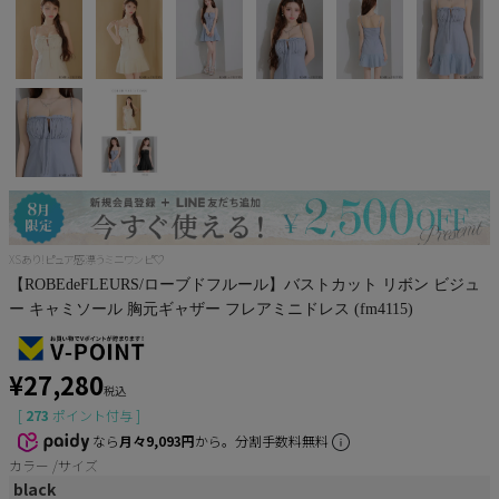
Pleaser
XSあり!ピュア感漂うミニワンピ♡
【ROBEdeFLEURS/ローブドフルール】バストカット リボン ビジュ
ー キャミソール 胸元ギャザー フレアミニドレス (fm4115)
¥
27,280
税込
[
273
ポイント付与 ]
なら
月々9,093円
から。分割手数料無料
カラー
サイズ
black