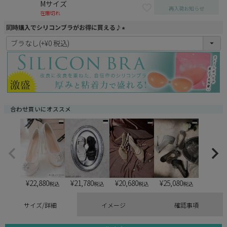
Mサイズ
再入荷お知らせ
在庫切れ
同時購入でシリコンブラがお得に買える♪
(
必
須
)
合わせ買いにオススメ
¥
22,880
¥
21,780
¥
20,680
¥
25,080
税込
税込
税込
税込
サイズ/詳細
イメージ
確認事項