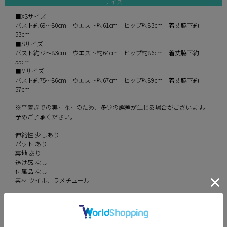
サイズ
■XSサイズ
バスト約69～80cm ウエスト約61cm ヒップ約83cm 着丈脇下約
53cm
■Sサイズ
バスト約72～83cm ウエスト約64cm ヒップ約86cm 着丈脇下約
55cm
■Mサイズ
バスト約75～86cm ウエスト約67cm ヒップ約89cm 着丈脇下約
57cm
※平置きでの実寸採寸のため、多少の誤差が生じる場合がございます。
予めご了承ください。
伸縮性 少しあり
パット あり
裏地 あり
透け感 なし
付属品 なし
素材 ツイル、ラメチュール
カラー
ivory