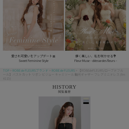
愛され可愛いをアップデート🎀
儚く美しい、私を咲かせる💐
Sweet Feminine Style
Fleur Muse – déesse des fleurs –
TOP
ROBE de FLEURSブランド
ROBE de FLEURS
【ROBEdeFLEURS/ローブドフル
ール】バストカット リボン ビジュー キャミソール 胸元ギャザー フレアミニドレス (fm
4115)
HISTORY
閲覧履歴