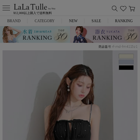
¥12,000以上購入で送料無料
BRAND
CATEGORY
NEW
SALE
RANKING
Anella
ミニドレス
rf-md-fm4115z1
商品番号
L.A.import
膝丈ドレス
ROBE de FLEURS
ロングドレス
Glossy
キャバヒール
DEA.
スーツ
ANIER.
アウター
ANGEL R
バッグ