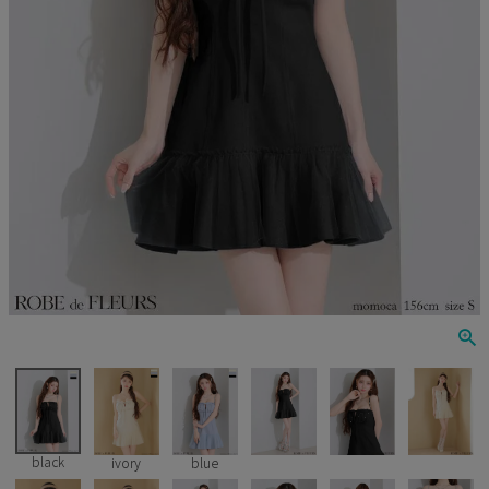
Veautt
ランジェリー
PURESS
コスプレ
Andy
水着
an
浴衣
GLAMOROUS
IRMA
JEAN MACLEAN
JENNNY
COMEX
black
ivory
blue
Rechercher