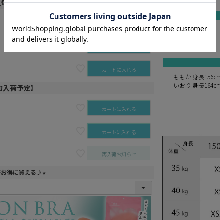
月上旬入荷予定】
カートに入れる
ivory×brown
ivory×ivory
カートに入れる
gray×ivory
カートに入れる
ももか 身長156c
いおり 身長164c
月上旬入荷予定】
カートに入れる
カートに入れる
再入荷お知らせ
がお得に買える♪
(
必
須
)