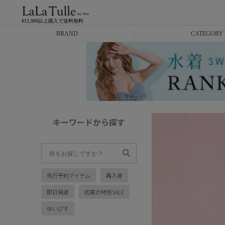
¥12,000以上購入で送料無料
BRAND
CATEGORY
Anella
ミニドレス
L.A.import
膝丈ドレス
ROBE de FLEURS
ロングドレス
キーワードから探す
Glossy
キャバヒール
DEA.
スーツ
先行予約アイテム
再入荷
ANIER.
アウター
即日発送
初夏の特別SALE
ANGEL R
バッグ
ゆいぴす