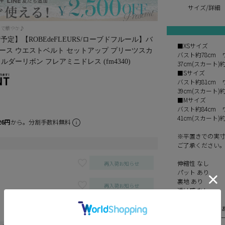
サイズ/詳細
ンで華やか♪
定】【ROBEdeFLEURS/ローブドフルール】バ
■XSサイズ
ース ウエストベルト セットアップ プリーツスカ
バスト約78cm 
ルダーリボン フレアミニドレス (fm4340)
37cm(スカート)約
■Sサイズ
バスト約81cm 
39cm(スカート)約
■Mサイズ
バスト約84cm 
41cm(スカート)約
26円
から。分割手数料無料
※平置きでの実
ご了承ください
伸縮性 なし
再入荷お知らせ
パット あり
裏地 あり
再入荷お知らせ
透け感 なし
付属品 ベルト
インナーパンツ 
カートに入れる
素材 花柄立体レ