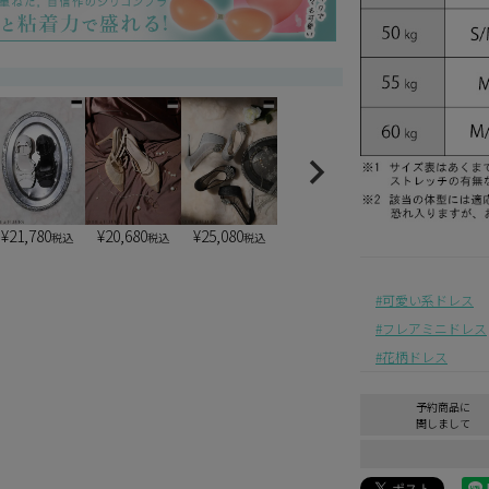
¥
21,780
¥
20,680
¥
25,080
税込
税込
税込
可愛い系ドレス
フレアミニドレス
花柄ドレス
予約商品に
関しまして