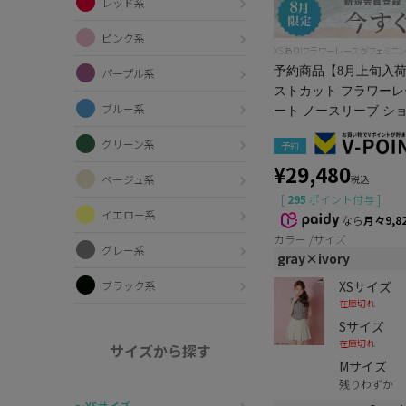
レッド系
ピンク系
XSあり!フラワーレースがフェミニ
予約商品【8月上旬入荷予
パープル系
ストカット フラワーレ
ブルー系
ート ノースリーブ ショ
グリーン系
予約
¥
29,480
ベージュ系
税込
[
295
ポイント付与 ]
イエロー系
なら
月々9,8
カラー
サイズ
グレー系
gray×ivory
XSサイズ
ブラック系
在庫切れ
Sサイズ
在庫切れ
サイズから探す
Mサイズ
残りわずか
〜XSサイズ