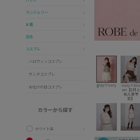
ランジェリー
水着
浴衣
コスプレ
ハロウィンコスプレ
サンタコスプレ
gray×ivory
ivory×br
お化けの日コスプレ
wn【8月上
旬入荷予
定】
カラーから探す
ホワイト系