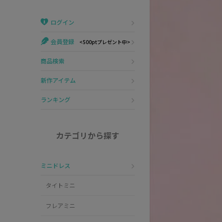
Veautt
ランジェリー
ログイン
PURESS
コスプレ
会員登録
<500ptプレゼント中>
Andy
水着
商品検索
an
浴衣
新作アイテム
GLAMOROUS
ランキング
IRMA
カテゴリから探す
JEAN MACLEAN
ミニドレス
JENNNY
タイトミニ
COMEX
フレアミニ
Rechercher