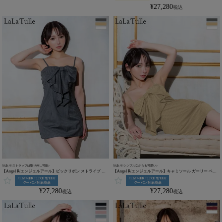
¥
27,280
税込
XSあり!ストラップは取り外し可能♪
XSあり!シンプルながらも可愛い♪
【Angel R/エンジェルアール】ビックリボン ストライプ キ
【Angel R/エンジェルアール】キャミソール ガーリー ベア
ャミソール ガーリー ベアトップ フレアミニドレス
トップ ビックリボン ストライプ フレアミニドレス
(AR25253)
(AR25253)
¥
27,280
¥
27,280
税込
税込