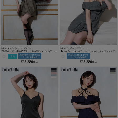
XSあり!トレンドの大人ガーリーデザイン♪
XSあり!こなれ感のあるデザイン♪
予約商品【9月中旬入荷予定】【Angel R/エンジェルアー
【Angel R/エンジェルアール】クロスネック オフショルダー
ル】クロスネック チェック柄 キャミソール ガーリー チュー
ストライプ プリーツスカート ビジューチャーム フレアミニ
予約
ル フレアミニドレス (AR25866)
ドレス (AR25347)
¥
28,380
¥
28,380
税込
税込