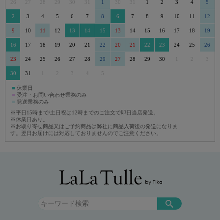
26
27
28
29
30
31
1
30
31
1
2
3
4
5
2
3
4
5
6
7
8
6
7
8
9
10
11
12
9
10
11
12
13
14
15
13
14
15
16
17
18
19
16
17
18
19
20
21
22
20
21
22
23
24
25
26
23
24
25
26
27
28
29
27
28
29
30
1
2
3
30
31
1
2
3
4
5
■
休業日
■
受注・お問い合わせ業務のみ
■
発送業務のみ
※平日15時まで/土日祝は12時までのご注文で即日当店発送。
※休業日あり。
※お取り寄せ商品又はご予約商品は弊社に商品入荷後の発送になりま
す。翌日お届けには対応しておりませんのでご注意ください。