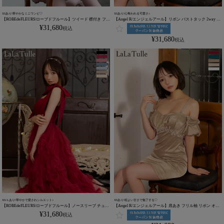
XSあり!華やかなミニワンピ♡
XSあり!心奪われる可愛さ♪
【ROBEdeFLEURS/ローブドフルール】ツイード 襟付き フロ
【Angel R/エンジェルアール】リボン バストタック 2way 肩
ントボタン ノースリーブ フレアミニドレス (LF4634)
あき フリル袖 袖あり オフショルダー ビジュー タイトミニ
¥
31,680
税込
ドレス (AR25255)
¥
31,680
税込
XS~Lあり!華やかで愛されシルエット♪
XSあり!程よい甘さで魅了する♡
【ROBEdeFLEURS/ローブドフルール】ノースリーブ チュー
【Angel R/エンジェルアール】肩あき フリル袖 リボン オフ
ル リボンショルダー ボリューム Aラインロングドレス
ショルダー ビジュー バストタック 2way 袖あり タイトミニ
¥
31,680
税込
(fm3463)
ドレス (AR25255)