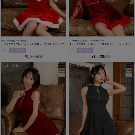
最高に可愛い愛されサンタ衣装♪
リッチ感たっぷりのラグジュアリーサンタ♪
【サンタコスプレ】3点セット 猫耳ケープ付き ベアトップ
【サンタコスプレ】3点セット 袖あり シアー リボン キラキ
フレア アニマル サンタコスプレ （ワンピース+ねこみみケ
ラ バストジップ 肩あき フレアスカート サンタコスプレ (ワ
即日発送
即日発送
ープ+透明ストラップ）
ンピース+帽子＋リボンブローチ)
¥
5,900
¥
13,200
税込
税込