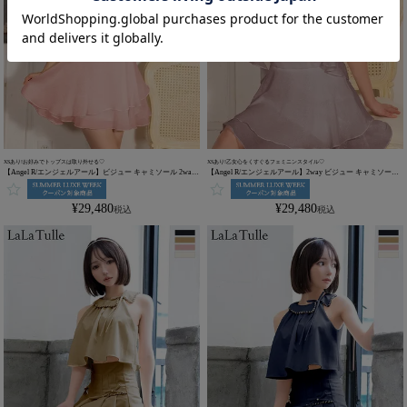
XSあり!お好みでトップスは取り外せる♡
XSあり!乙女心をくすぐるフェミニンスタイル♡
【Angel R/エンジェルアール】ビジュー キャミソール 2way
【Angel R/エンジェルアール】2way ビジュー キャミソール
ラメ ホルターネック フレアミニドレス (AR25837)
ラメ ホルターネック フレアミニドレス (AR25837)
¥
29,480
¥
29,480
税込
税込