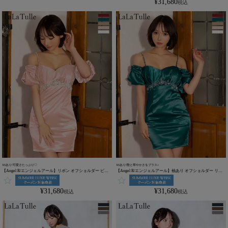
¥
31,680
税込
XSあり!可愛さたっぷり♡
XSあり!艶と華やかさをプラス♪
【Angel R/エンジェルアール】リボン オフショルダー ビジ
【Angel R/エンジェルアール】袖あり オフショルダー リボ
ュー バストタック 2way 肩あき フリル袖 袖あり タイトミニ
ン バストタック 2way 肩あき フリル袖 ビジュー タイトミニ
ドレス (AR25255)
ドレス (AR25255)
¥
31,680
¥
31,680
税込
税込