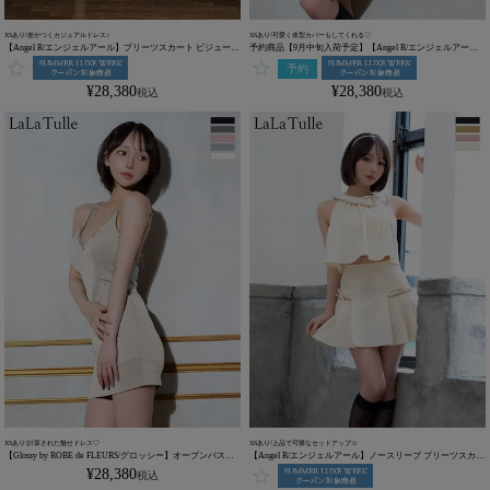
XSあり!差がつくカジュアルドレス♪
XSあり!可愛く体型カバーもしてくれる♡
【Angel R/エンジェルアール】プリーツスカート ビジューチ
予約商品【9月中旬入荷予定】【Angel R/エンジェルアー
ャーム クロスネック オフショルダー ストライプ フレアミニ
ル】キャミソール ガーリー チュール クロスネック チェック
予約
ドレス (AR25347)
柄 フレアミニドレス (AR25866)
¥
28,380
¥
28,380
税込
税込
XSあり!計算された魅せドレス♡
XSあり!上品で可憐なセットアップ☆
【Glossy by ROBE de FLEURS/グロッシー】オープンバスト
【Angel R/エンジェルアール】ノースリーブ プリーツスカー
セクシー キャミソール ビジューホルター タイトミニドレス
ト リボン セットアップ 襟付き ポケット チェーン フレアミ
¥
28,380
税込
(GL3594)
ニドレス (AR25864)