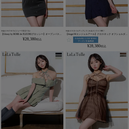
XSあり!キラキラビジューで目立てる♪
XSあり!スタイルアップしてくれるストライプ柄♡
【Glossy by ROBE de FLEURS/グロッシー】オープンバスト
【Angel R/エンジェルアール】クロスネック オフショルダー
ビジューホルター セクシー キャミソール タイトミニドレス
ストライプ プリーツスカート ビジューチャーム フレアミニ
¥
28,380
税込
(GL3594)
ドレス (AR25347)
¥
28,380
税込