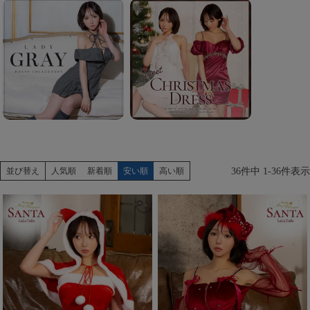
COMEX
Rechercher
Pleaser
36
件中
1
-
36
件表示
並び替え
人気順
新着順
安い順
高い順