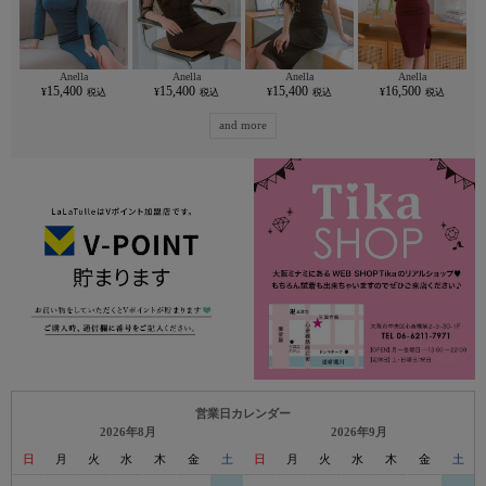
Anella
Anella
Anella
Anella
15,400
15,400
15,400
16,500
and more
営業日カレンダー
2026年8月
2026年9月
日
月
火
水
木
金
土
日
月
火
水
木
金
土