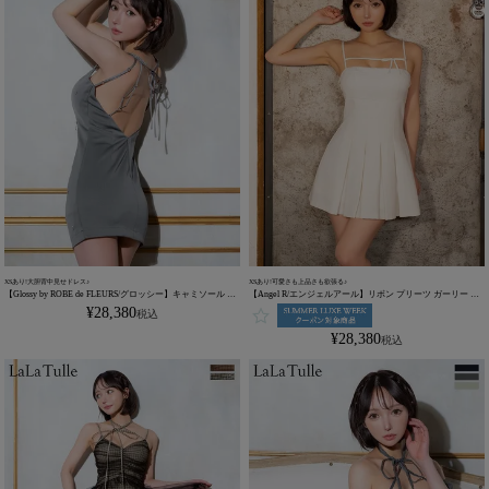
XSあり!大胆背中見せドレス♪
XSあり!可愛さも上品さも欲張る♪
【Glossy by ROBE de FLEURS/グロッシー】キャミソール ビ
【Angel R/エンジェルアール】リボン プリーツ ガーリー キ
ジューホルター オープンバスト セクシー タイトミニドレス
ャミソール レース フレアミニドレス (AR25346)
¥
28,380
税込
(GL3594)
¥
28,380
税込