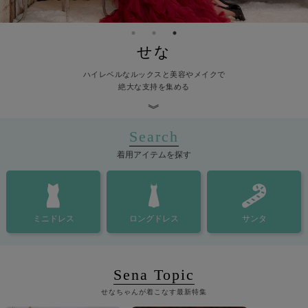
ANGEL R
バッグ
せな
Veautt
ランジェリー
ハイレベルなルックスと美容やメイクで
絶大な支持を集める
PURESS
コスプレ
︾
Andy
水着
Search
着用アイテムを探す
an
浴衣
GLAMOROUS
ミニドレス
ロングドレス
サンタ
IRMA
JEAN MACLEAN
Sena Topic
JENNNY
せなちゃんが着こなす最新特集