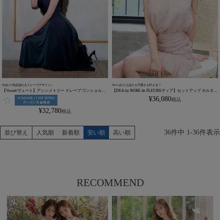
XSあり!気品溢れるドレープデザイン♪
XS~Lあり!上品さも可愛さも叶える♡
【Veautt/ヴュート】アシンメトリー ドレープ ワンショルダ
【DEA.by ROBE de FLEURS/ディア】セットアップ ホルター
ー エレガント Aラインロングドレス(VT022527)
ネック シフォン ドット柄 シンプル フレアミニドレス
¥
36,080
税込
(DE3392)
¥
32,780
税込
36
件中
1
-
36
件表示
並び替え
人気順
新着順
安い順
高い順
RECOMMEND