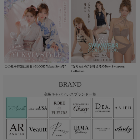
この夏を特別に彩る✨3LOOK Yukata Style🎐”
“なりたい私”を叶える🌻New Swimwear
Collection
BRAND
高級キャバドレスブランド一覧