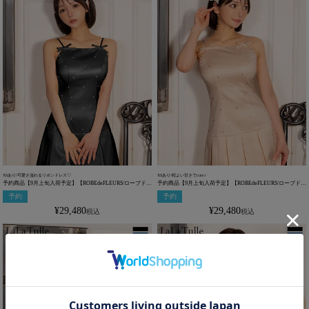
XSあり!可愛さ溢れるリボンドレス♡
XSあり!程よい甘さでcute♪
予約商品【9月上旬入荷予定】【ROBEdeFLEURS/ローブドフ
予約商品【9月上旬入荷予定】【ROBEdeFLEURS/ローブドフ
ルール】ボックスプリーツ ビジュー リボン キャミソール ガ
ルール】リボン キャミソール ガーリー ボックスプリーツ ビ
予約
予約
ーリー フレアミニドレス (fm3399)
ジュー フレアミニドレス (fm3399)
¥
29,480
¥
29,480
税込
税込