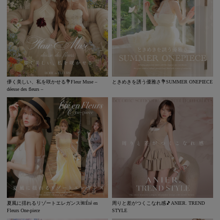
儚く美しい、私を咲かせる💐Fleur Muse –
ときめきを誘う優雅さ💐SUMMER ONEPIECE
déesse des fleurs –
夏風に揺れるリゾートエレガンス🌺Été en
周りと差がつくこなれ感🎵ANIER. TREND
Fleurs One-piece
STYLE