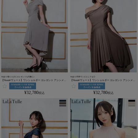
XSあり!動くたびにエレガントな印象に♪
XSあり!同伴ワンピとしても◎
【Veautt/ヴュート】ワンショルダー エレガント アシンメト
【Veautt/ヴュート】ワンショルダー エレガント アシンメト
リー ドレープ Aラインロングドレス(VT022527)
リー ドレープ Aラインロングドレス(VT022527)
¥
32,780
¥
32,780
税込
税込