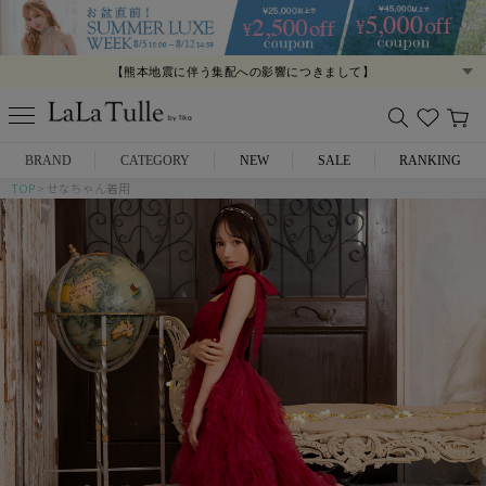
【熊本地震に伴う集配への影響につきまして】
【夏季休業につきまして】
BRAND
CATEGORY
NEW
SALE
RANKING
TOP
せなちゃん着用
Anella
ミニドレス
L.A.import
膝丈ドレス
ROBE de FLEURS
ロングドレス
Glossy
キャバヒール
DEA.
スーツ
ANIER.
アウター