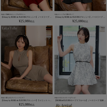
XSあり!洗練されたシンプルデザイン♪
XSあり!シンプルで着やすい♡
【Glossy by ROBE de FLEURS/グロッシー】ノースリーブ ジ
【Glossy by ROBE de FLEURS/グロッシー】ノースリーブ ラ
ップデザイン セクシー ラメニット ハイネック フレアミニド
メニット ハイネック ジップデザイン セクシー フレアミニド
¥
25,080
¥
25,080
税込
税込
レス (GL4622)
レス (GL4622)
XSあり!柔らかなラメニットドレス♡
XSあり!大人エレガントなワンピ♪
【Glossy by ROBE de FLEURS/グロッシー】ラメニット ハイ
【ROBEdeFLEURS/ローブドフルール】ノースリーブ 花柄 プ
ネック ノースリーブ ジップデザイン セクシー フレアミニド
リーツウエストベルト フレアミニドレス (LF4613)
¥
25,080
税込
レス (GL4622)