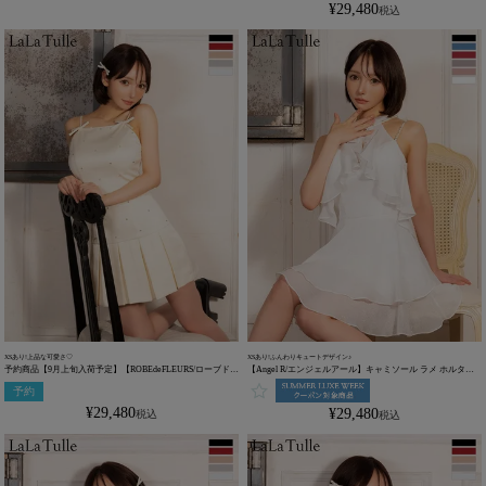
¥
29,480
税込
XSあり!上品な可愛さ♡
XSあり!ふんわりキュートデザイン♪
予約商品【9月上旬入荷予定】【ROBEdeFLEURS/ローブドフ
【Angel R/エンジェルアール】キャミソール ラメ ホルター
ルール】リボン ボックスプリーツ ビジュー キャミソール ガ
ネック 2way ビジュー フレアミニドレス (AR25837)
予約
ーリー フレアミニドレス (fm3399)
¥
29,480
¥
29,480
税込
税込