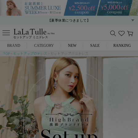
【熊本地震に伴う集配への影響につきまして】
【夏季休業につきまして】
セットアップ ミニドレス
BRAND
CATEGORY
NEW
SALE
RANKING
TOP
セットアップのドレス
セットアップ ミニドレス
Anella
ミニドレス
L.A.import
膝丈ドレス
ROBE de FLEURS
ロングドレス
Glossy
キャバヒール
DEA.
スーツ
ANIER.
アウター