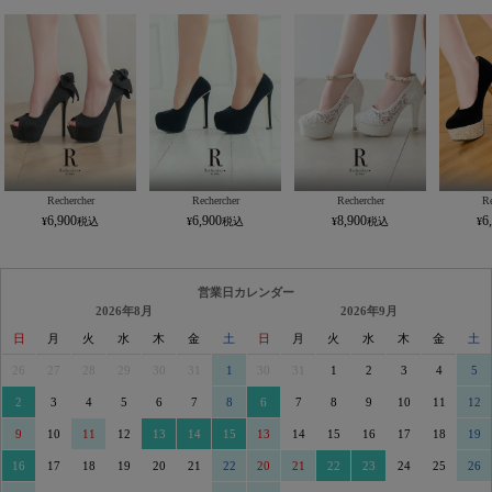
Rechercher
Rechercher
Rechercher
Re
6,900
6,900
8,900
6
営業日カレンダー
2026年8月
2026年9月
日
月
火
水
木
金
土
日
月
火
水
木
金
土
26
27
28
29
30
31
1
30
31
1
2
3
4
5
2
3
4
5
6
7
8
6
7
8
9
10
11
12
9
10
11
12
13
14
15
13
14
15
16
17
18
19
16
17
18
19
20
21
22
20
21
22
23
24
25
26