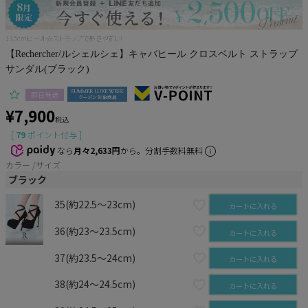
Pleaser
13.5cmヒール☆ストラップで歩きやすい!
【Rechercher/ルシェルシェ】キャバヒール クロスベルト ストラップ
サンダル(ブラック)
即日発送
¥
7,900
税込
[
79
ポイント付与 ]
なら
月々2,633円
から。分割手数料無料
カラー
サイズ
ブラック
35(約22.5～23cm)
カートに入れる
36(約23～23.5cm)
カートに入れる
37(約23.5～24cm)
カートに入れる
38(約24～24.5cm)
カートに入れる