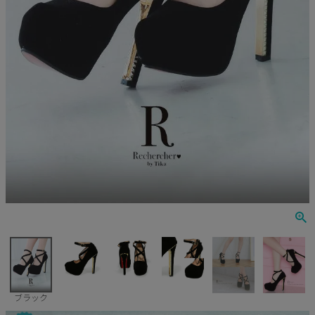
Veautt
ランジェリー
PURESS
コスプレ
Andy
水着
an
浴衣
GLAMOROUS
IRMA
JEAN MACLEAN
JENNNY
COMEX
ブラック
Rechercher