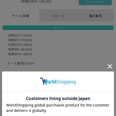
39(約24.5～25cm)
カートに入れる
サイズ/詳細
イメージ
確認事項
サイズ
35(約22.5～23cm)
36(約23～23.5cm)
37(約23.5～24cm)
38(約24～24.5cm)
39(約24.5～25cm)
ヒール高:約13.5cm
キャバヒール
13cm以上
お盆直前！Summer Luxe Week
予約商品に
商品に関する
キャンセル及び
関しまして
注意事項
ご変更について