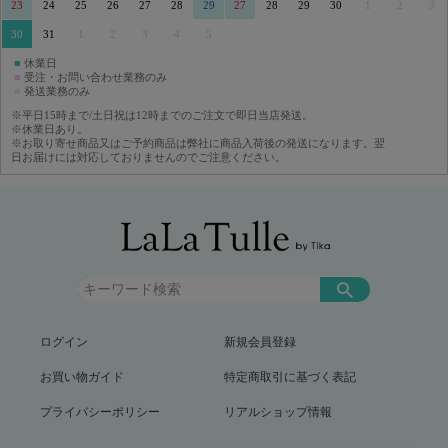
23
24
25
26
27
28
29
27
28
29
30
1
2
3
30
31
1
2
3
4
5
■
休業日
■
受注・お問い合わせ業務のみ
■
発送業務のみ
※平日15時まで/土日祝は12時までのご注文で即日当店発送。
※休業日あり。
※お取り寄せ商品又はご予約商品は弊社に商品入荷後の発送になります。翌
日お届けには対応しておりませんのでご注意ください。
ログイン
新規会員登録
お買い物ガイド
特定商取引に基づく表記
プライバシーポリシー
リアルショップ情報