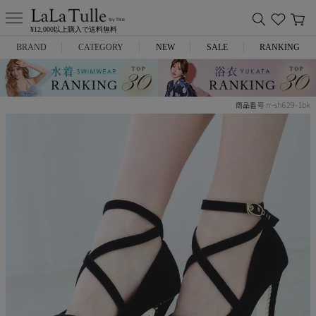
¥12,000以上購入で送料無料
BRAND
CATEGORY
NEW
SALE
RANKING
Anella
ミニドレス
rr-sh629-1bk
商品番号
L.A.import
膝丈ドレス
ROBE de FLEURS
ロングドレス
Glossy
キャバヒール
DEA.
スーツ
ANIER.
アウター
ANGEL R
バッグ