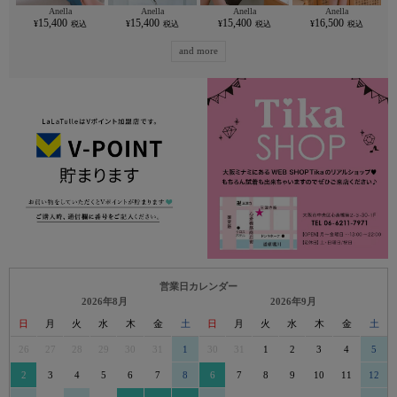
Anella
Anella
Anella
Anella
15,400
15,400
15,400
16,500
and more
営業日カレンダー
2026年8月
2026年9月
日
月
火
水
木
金
土
日
月
火
水
木
金
土
26
27
28
29
30
31
1
30
31
1
2
3
4
5
2
3
4
5
6
7
8
6
7
8
9
10
11
12