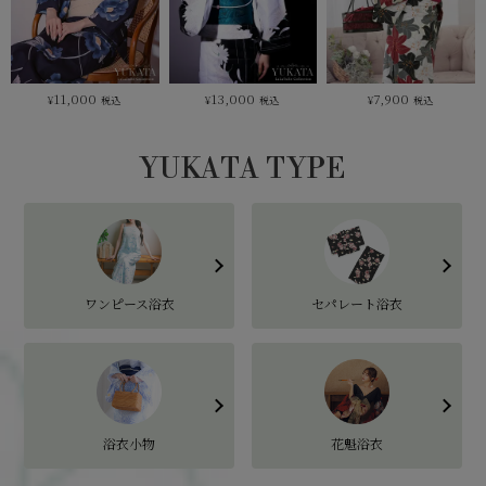
11,000
13,000
7,900
YUKATA TYPE
ワンピース浴衣
セパレート浴衣
浴衣小物
花魁浴衣