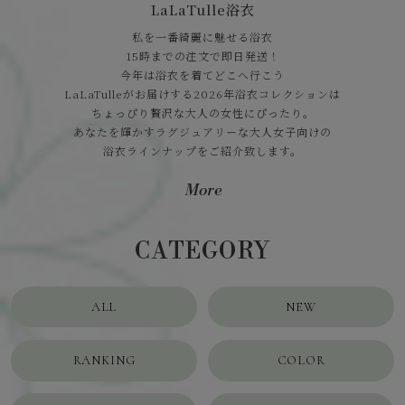
LaLaTulle浴衣
私を一番綺麗に魅せる浴衣
15時までの注文で即日発送！
今年は浴衣を着てどこへ行こう
LaLaTulleがお届けする2026年浴衣コレクションは
ちょっぴり贅沢な大人の女性にぴったり。
あなたを輝かすラグジュアリーな大人女子向けの
浴衣ラインナップをご紹介致します。
CATEGORY
ALL
NEW
RANKING
COLOR