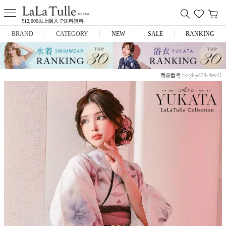
¥12,000以上購入で送料無料
BRAND
CATEGORY
NEW
SALE
RANKING
Anella
ミニドレス
tk-ykyo24-4es41
商品番号
L.A.import
膝丈ドレス
ROBE de FLEURS
ロングドレス
Glossy
キャバヒール
DEA.
スーツ
ANIER.
アウター
ANGEL R
バッグ