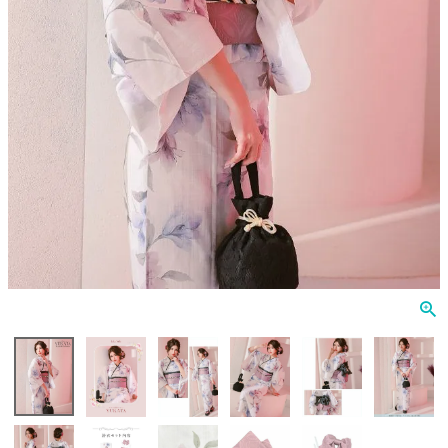
Veautt
ランジェリー
PURESS
コスプレ
Andy
水着
an
浴衣
GLAMOROUS
IRMA
JEAN MACLEAN
JENNNY
COMEX
Rechercher