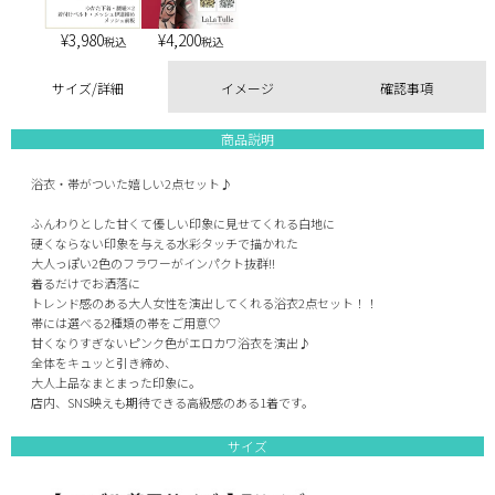
¥
3,980
¥
4,200
税込
税込
サイズ/詳細
イメージ
確認事項
商品説明
浴衣・帯がついた嬉しい2点セット♪
ふんわりとした甘くて優しい印象に見せてくれる白地に
硬くならない印象を与える水彩タッチで描かれた
大人っぽい2色のフラワーがインパクト抜群!!
着るだけでお洒落に
トレンド感のある大人女性を演出してくれる浴衣2点セット！！
帯には選べる2種類の帯をご用意♡
甘くなりすぎないピンク色がエロカワ浴衣を演出♪
全体をキュッと引き締め、
大人上品なまとまった印象に。
店内、SNS映えも期待できる高級感のある1着です。
サイズ