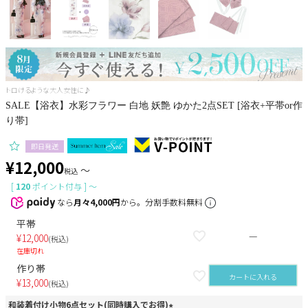
Pleaser
トロけるような大人女性に♪
SALE【浴衣】水彩フラワー 白地 妖艶 ゆかた2点SET [浴衣+平帯or作
り帯]
即日発送
¥
12,000
〜
税込
[
120
ポイント付与 ]
〜
なら
月々4,000円
から。分割手数料無料
平帯
—
¥
12,000
税込
在庫切れ
作り帯
カートに入れる
¥
13,000
税込
和装着付け小物6点セット(同時購入でお得)