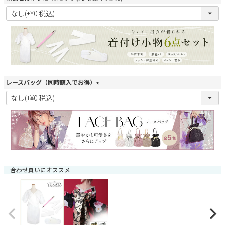
(
必
須
)
レースバッグ（同時購入でお得）
(
必
須
)
合わせ買いにオススメ