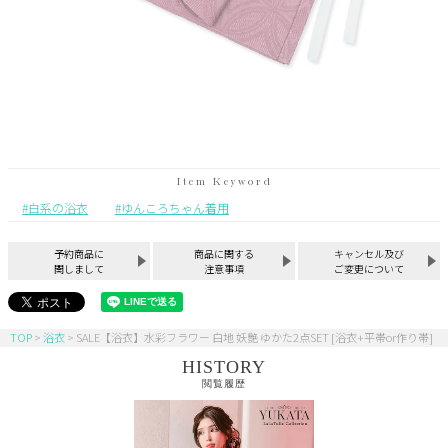
白系の浴衣
ゆんころちゃん着用
予約商品に
商品に関する
キャンセル及び
関しまして
注意事項
ご変更について
TOP
浴衣
SALE【浴衣】水彩フラワー 白地 妖艶 ゆかた2点SET [浴衣+平帯or作り帯]
HISTORY
閲覧履歴