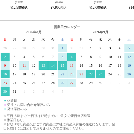
yukata
yukata
yukata
12,980
7,900
12,000
14
営業日カレンダー
2026年8月
2026年9月
日
月
火
水
木
金
土
日
月
火
水
木
金
土
26
27
28
29
30
31
1
30
31
1
2
3
4
5
2
3
4
5
6
7
8
6
7
8
9
10
11
12
9
10
11
12
13
14
15
13
14
15
16
17
18
19
16
17
18
19
20
21
22
20
21
22
23
24
25
26
23
24
25
26
27
28
29
27
28
29
30
1
2
3
30
31
1
2
3
4
5
■
休業日
■
受注・お問い合わせ業務のみ
■
発送業務のみ
※平日15時まで/土日祝は12時までのご注文で即日当店発送。
※休業日あり。
※お取り寄せ商品又はご予約商品は弊社に商品入荷後の発送になります。翌
日お届けには対応しておりませんのでご注意ください。